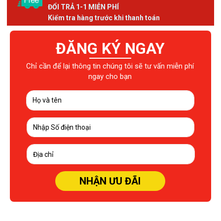
ĐỔI TRẢ 1-1 MIỄN PHÍ
Kiểm tra hàng trước khi thanh toán
ĐĂNG KÝ NGAY
Chỉ cần để lại thông tin chúng tôi sẽ tư vấn miễn phí
ngay cho bạn
NHẬN ƯU ĐÃI