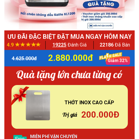
ƯU ĐÃI ĐẶC BIỆT ĐẶT MUA NGAY HÔM NAY
4.9
19225
Đánh Giá
22186
Đã Bán
2.880.000đ
4.625.000đ
Giảm 32%
Quà tặng lớn chưa từng có
THỚT INOX CAO CẤP
200.000Đ
Trị giá
MIỄN PHÍ VẬN CHUYỂN