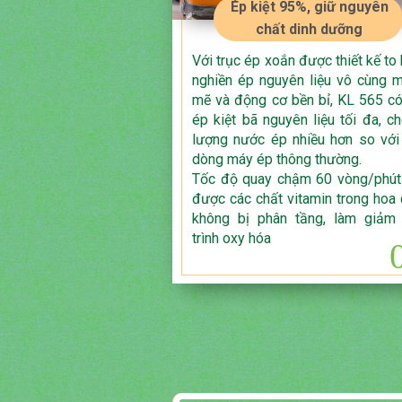
Ép kiệt 95%, giữ nguyên
chất dinh dưỡng
Với trục ép xoắn được thiết kế to 
nghiền ép nguyên liệu vô cùng 
mẽ và động cơ bền bỉ, KL 565 có
ép kiệt bã nguyên liệu tối đa, ch
lượng nước ép nhiều hơn so với
dòng máy ép thông thường.
Tốc độ quay chậm 60 vòng/phút
được các chất vitamin trong hoa 
không bị phân tầng, làm giảm
trình oxy hóa