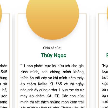
Chia sẻ của:
Thúy Ngọc
“Ng
phẩn
" 1 sản phẩm cực kỳ hữu ích cho gia
loạ
-565
đình mình, anh chồng mình không
trư
dùng
thích ăn trái cây và khi mình sắm máy
kiệ
 rất
ép chậm Kalite KL-565 về thì ngày
bã 
 bã,
nào anh ấy cũng order 1 ly nước ép từ
ép 
được
máy ép chậm KALITE. Các con của
nướ
sang
mình thì rất thích những món kem trái
nướ