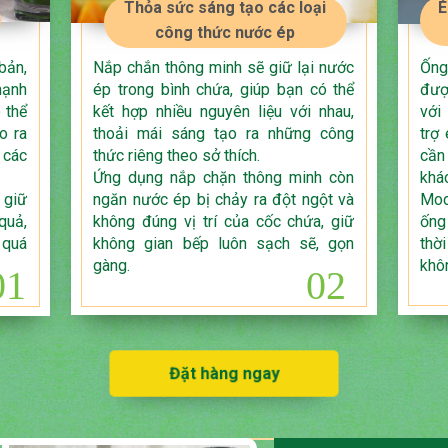
É
Thỏa sức sáng tạo các loại
công thức nước ép
Ống
bản,
Nắp chắn thông minh sẽ giữ lại nước
đượ
mạnh
ép trong bình chứa, giúp bạn có thể
với
 thể
kết hợp nhiều nguyên liệu với nhau,
trợ
o ra
thoải mái sáng tạo ra những công
cần
 các
thức riêng theo sở thích.
khá
Ứng dụng nắp chặn thông minh còn
Mod
 giữ
ngăn nước ép bị chảy ra đột ngột và
ống
quả,
không đúng vị trí của cốc chứa, giữ
thờ
 quá
không gian bếp luôn sạch sẽ, gọn
khô
gàng.
01
02
Đặt hàng ngay