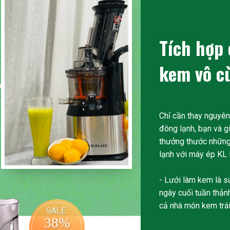
Tích hợp
kem vô cù
Chỉ cần thay nguyên
đông lạnh, bạn và g
thưởng thước những 
lạnh với máy ép KL 
- Lưới làm kem là s
ngày cuối tuần thảnh
cả nhà món kem trái
SALE
38%