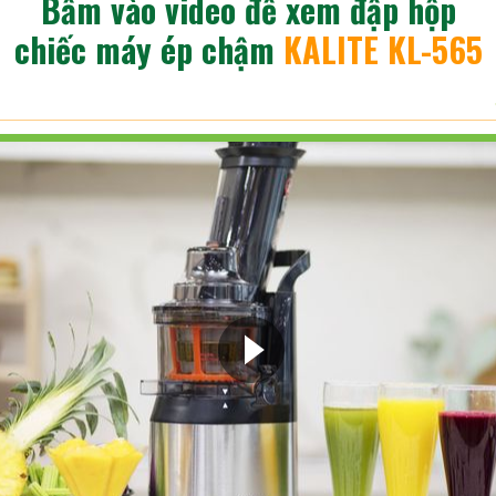
Bấm vào video để xem đập hộp
chiếc máy ép chậm
KALITE KL-565