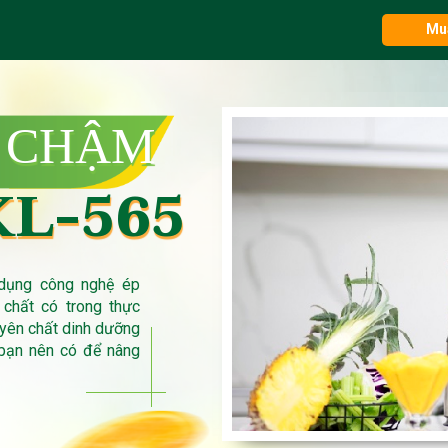
Mu
 CHẬM
KL-565
dụng công nghệ ép
chất có trong thực
uyên chất dinh dưỡng
 bạn nên có để nâng