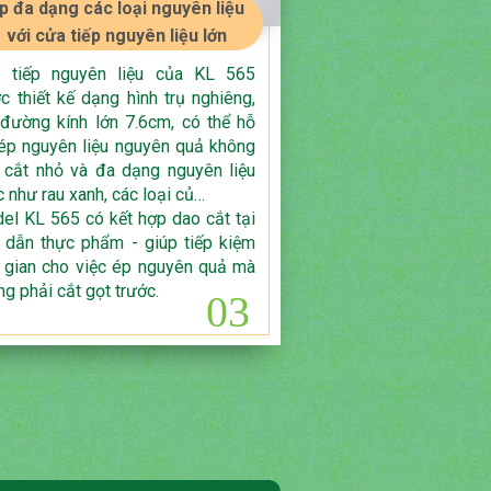
p đa dạng các loại nguyên liệu
với cửa tiếp nguyên liệu lớn
 tiếp nguyên liệu của KL 565
c thiết kế dạng hình trụ nghiêng,
 đường kính lớn 7.6cm, có thể hỗ
 ép nguyên liệu nguyên quả không
 cắt nhỏ và đa dạng nguyên liệu
c như rau xanh, các loại củ…
el KL 565 có kết hợp dao cắt tại
 dẫn thực phẩm - giúp tiếp kiệm
i gian cho việc ép nguyên quả mà
ng phải cắt gọt trước.
03