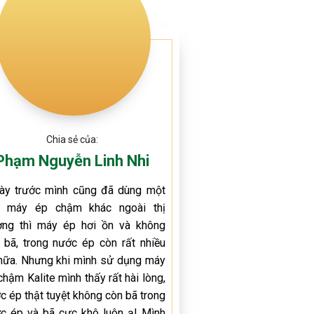
Chia sẻ của:
Phạm Nguyễn Linh Nhi
ày trước mình cũng đã dùng một
i máy ép chậm khác ngoài thị
ờng thì máy ép hơi ồn và không
t bã, trong nước ép còn rất nhiều
nữa. Nhưng khi mình sử dụng máy
chậm Kalite mình thấy rất hài lòng,
c ép thật tuyệt không còn bã trong
c ép và bã cực khô luôn ạ! Mình