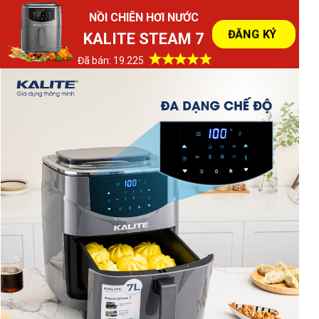
NỒI CHIÊN HƠI NƯỚC
ĐĂNG KÝ
KALITE STEAM 7
Đã bán: 19.225