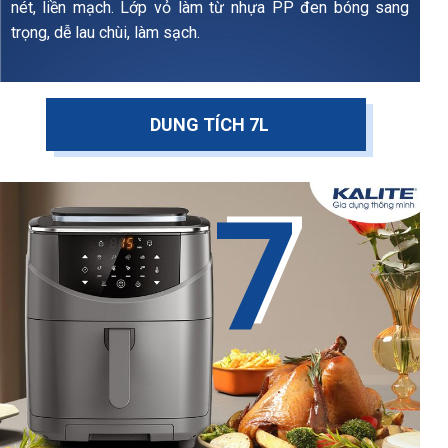
nét, liền mạch. Lớp vỏ làm từ nhựa PP đen bóng sang
trọng, dễ lau chùi, làm sạch.
DUNG TÍCH 7L
7
7