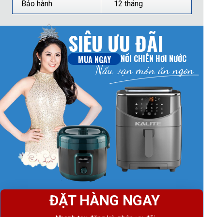
Bảo hành
12 tháng
SIÊU ƯU ĐÃI
NỒI CHIÊN HƠI NƯỚC
MUA NGAY
Nấu vạn món ăn ngon
ĐẶT HÀNG NGAY