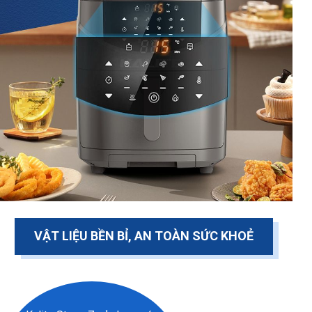
VẬT LIỆU BỀN BỈ, AN TOÀN SỨC KHOẺ