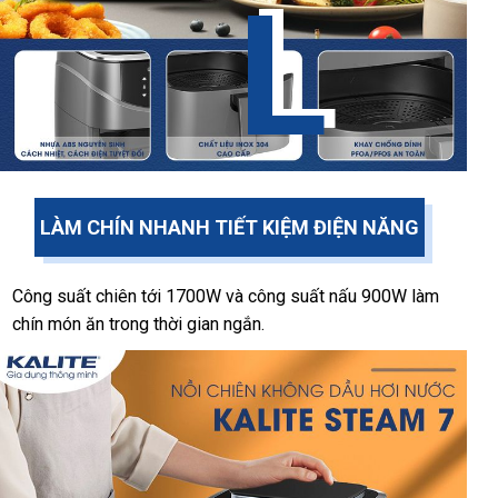
L
L
LÀM CHÍN NHANH TIẾT KIỆM ĐIỆN NĂNG
Công suất chiên tới 1700W và công suất nấu 900W làm
chín món ăn trong thời gian ngắn.