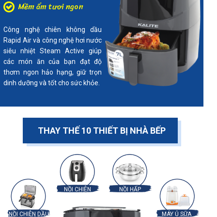
Mềm ẩm tươi ngon
Công nghệ chiên không dầu
Rapid Air và công nghệ hơi nước
siêu nhiệt Steam Active giúp
các món ăn của bạn đạt độ
thơm ngon hảo hạng, giữ trọn
dinh dưỡng và tốt cho sức khỏe.
THAY THẾ 10 THIẾT BỊ NHÀ BẾP
NỒI CHIÊN
NỒI HẤP
NỒI CHIÊN DẦU
MÁY Ủ SỮA