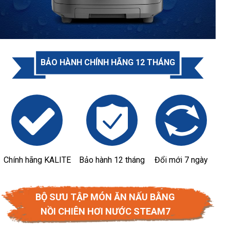
BẢO HÀNH CHÍNH HÃNG 12 THÁNG
Chính hãng KALITE
Bảo hành 12 tháng
Đổi mới 7 ngày
BỘ SƯU TẬP MÓN ĂN NẤU BẰNG
NỒI CHIÊN HƠI NƯỚC STEAM7