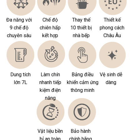
Đa năng với
Chế độ
Thay thế
Thiết kế
9 chế độ
chiên hấp
10 thiết bị
phong cách
chuyên sâu
kết hợp
nhà bếp
Châu Âu
Dung tích
Làm chín
Bảng điều
Vệ sinh dễ
lớn 7L
nhanh tiếp
khiển cảm ứng
dàng
kiệm điện
thông minh
năng
Vật liệu bền
Bảo hành
bỉ an toàn
chính hãng