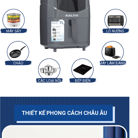
MÁY SẤY
LÒ NƯỚNG
CHẢO
MÁY LÀM BÁNH
CÁC LOẠI NỒI
BẾP ĐIỆN
THIẾT KẾ PHONG CÁCH CHÂU ÂU