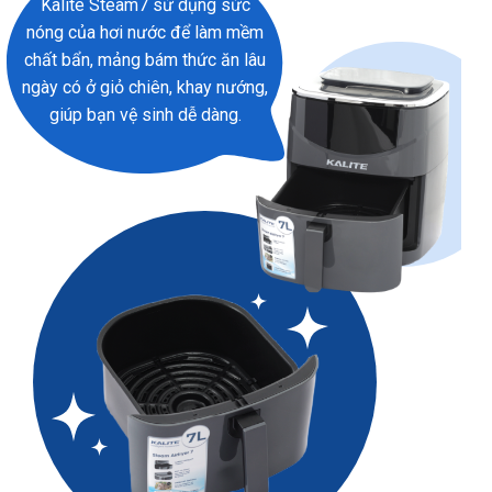
Kalite Steam7 sử dụng sức
nóng của hơi nước để làm mềm
chất bẩn, mảng bám thức ăn lâu
ngày có ở giỏ chiên, khay nướng,
giúp bạn vệ sinh dễ dàng.