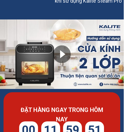
khi sử dụng Kalite Steam Pro
ĐẶT HÀNG NGAY TRONG HÔM
NAY
00
11
59
46