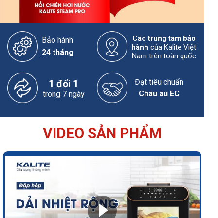
Các trung tâm bảo
Bảo hành
hành
của Kalite Việt
24 tháng
Nam trên toàn quốc
Đạt tiêu chuẩn
1 đổi 1
Châu âu EC
trong 7 ngày
VIDEO SẢN PHẨM