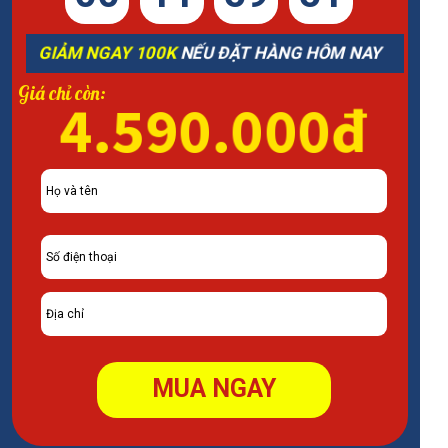
GIẢM NGAY 100K
NẾU ĐẶT HÀNG HÔM NAY
Giá chỉ còn:
4.590.000đ
MUA NGAY