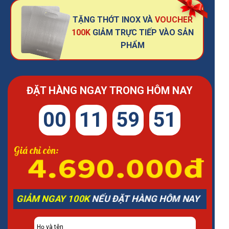
TẶNG THỚT INOX VÀ
VOUCHER
100K
GIẢM TRỰC TIẾP VÀO SẢN
PHẨM
ĐẶT HÀNG NGAY TRONG HÔM NAY
00
11
59
46
Giá chỉ còn:
4.690.000đ
GIẢM NGAY 100K
NẾU ĐẶT HÀNG HÔM NAY