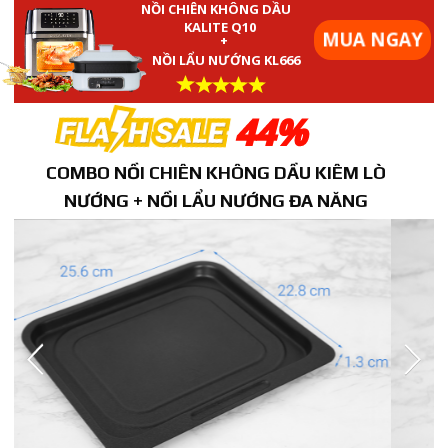
NỒI CHIÊN KHÔNG DẦU
KALITE Q10
MUA NGAY
+
NỒI LẨU NƯỚNG KL666
44%
COMBO NỒI CHIÊN KHÔNG DẦU KIÊM LÒ
NƯỚNG + NỒI LẨU NƯỚNG ĐA NĂNG