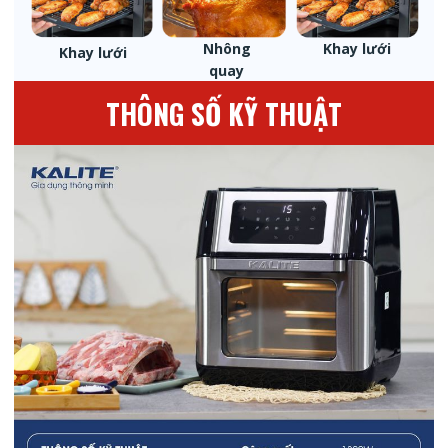
Nhông
Khay lưới
Khay lưới
quay
THÔNG SỐ KỸ THUẬT