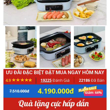
ƯU ĐÃI ĐẶC BIỆT ĐẶT MUA NGAY HÔM NAY
4.9
19225
Đánh Giá
22186
Đã Bán
4.190.000đ
7.510.000đ
Giảm 44%
Quà tặng cực hấp dẫn