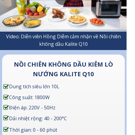
Video: Diễn viên Hồng Diễm cảm nhận về Nồi chiên
không dầu Kalite Q10
NỒI CHIÊN KHÔNG DẦU KIÊM LÒ
NƯỚNG KALITE Q10
Dung tích siêu lớn 10L
Công suất: 1800W
Điện áp: 220V - 50Hz
Dải nhiệt rộng: 40 - 200°C
Thời gian: 0 - 60 phút