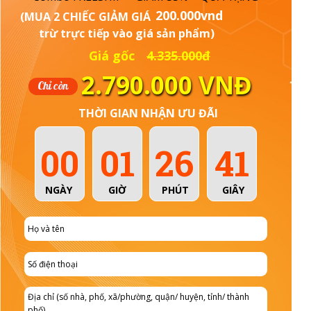
200.000vnd
(MUA 2 CHIẾC GIẢM GIÁ
trừ trực tiếp vào giá sản phẩm)
Giá gốc
4.335.000đ
2.790.000 VNĐ
Chỉ còn
THỜI GIAN NHẬN ƯU ĐÃI
00
01
26
39
NGÀY
GIỜ
PHÚT
GIÂY