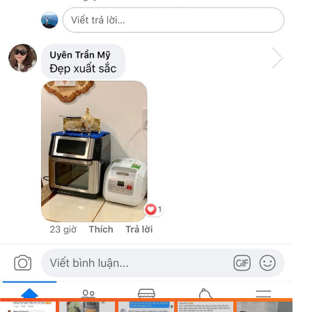
THƯƠNG HIỆU ĐỊNH VỊ TOÀN CẦU