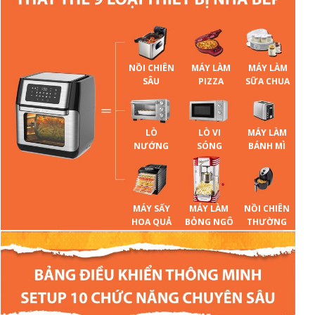
NỒI CHIÊN
MÁY LÀM
MÁY LÀM
SÂU
PIZZA
SỮA CHUA
LÒ
MÁY LÀM
LÒ VI
NƯỚNG
BÁNH MÌ
SÓNG
MÁY SẤY
MÁY LÀM
NỒI CHIÊN
HOA QUẢ
BỎNG NGÔ
THƯỜNG