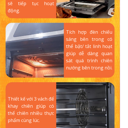
sẽ tiếp tục hoạt
động.
Tích hợp đèn chiếu
CHƯƠNG TRÌNH NHẬN ƯU
sáng bên trong có
ĐÃI NGAY TRONG NGÀY HÔM
thể bật/ tắt linh hoạt
NAY
Combo FREESHIP + GIẢM 35% + QUÀ TẶNG
giúp dễ dàng quan
sát quá trình chiên
nướng bên trong nồi.
Thời gian nhận ưu đãi
00
01
26
39
ngày
giờ
phút
giây
Thiết kế với 3 vách để
2.790.000 VNĐ
khay chiên giúp có
thể chiên nhiều thực
phẩm cùng lúc.