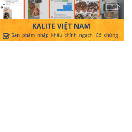
KALITE VIỆT NAM
Sản phẩm nhập khẩu chính ngạch. Có chứng
nhận xuất xứ (CO), chứng nhận chất lượng sản
phẩm (CQ), giấy chứng nhận hợp quy được phép
lưu hành tại Việt Nam.
Sản phẩm được kiểm nghiệm và dán tem hợp quy
CR xứ do Tổng cục đo lường & chất lượng – Bộ
Khoa học & Công nghệ cấp
Đầy đủ phụ kiện thay thế trong quá trình sử
dụng.
VĂN PHÒNG CHÍNH