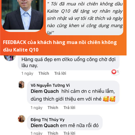
" Tôi đã mua nồi chiên không dầu
Kalite Q10 để tặng vợ nhân ngày
sinh nhật và vợ tôi rất thích và ngày
nào cũng khen vì công dụng mang
lại''
VĂN PHÒNG CHÍNH
FEEDBACK của khách hàng mua nồi chiên không
dầu Kalite Q10
NỘI
56 Phố Lê Lai, Phường Hà Cầu, Quận Hà Đông, Hà Nội.
HỒ CHÍ MINH
6 Phạm Văn Bạch, P15, Quận Tân Bình, TP. Hồ Chí Minh.
Hotline: 0973.034.357
Hotline: 0973.034.357