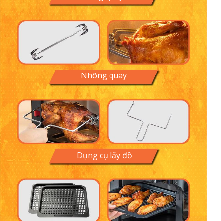
BỘ PHỤ KIỆN ĐA DẠNG
KALITE Q10
Phụ kiện đa dạng với 8 món phụ kiện đi kèm
Tiện ích - đa dụng - đa chức năng
Nhông quay
Dụng cụ lấy đồ
Nhông quay