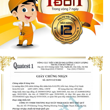
Sự hài lòng của Quý Khách là vô
cùng quan trọng và điều này có
nghĩa là nếu Quý Khách không hài
lòng hoặc sản phẩm giao bị lỗi, sai
với mô tả thì quý Khách có thể trả lại
và được hoàn tiền 100%