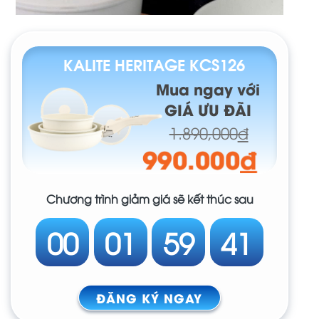
KALITE HERITAGE KCS126
Mua ngay với
GIÁ ƯU ĐÃI
1.890,000
đ
990.000
đ
Chương trình giảm giá sẽ kết thúc sau
00
01
59
38
ĐĂNG KÝ NGAY