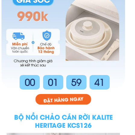
990k
00
01
59
38
ĐẶT HÀNG NGAY
BỘ NỒI CHẢO CÁN RỜI KALITE
HERITAGE KCS126