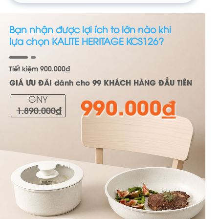
Bạn nhận được lợi ích to lớn nào khi
lựa chọn
KALITE HERITAGE KCS126
?
Tiết kiệm 900
.000
đ
GIÁ ƯU ĐÃI dành cho
99 KHÁCH HÀNG ĐẦU TIÊN
990.000
đ
GNY
1.890.000
đ