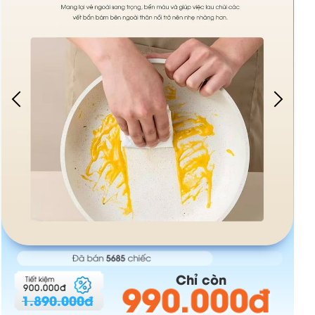
Chỉ còn
990.000đ
900.000đ
1.890.000đ