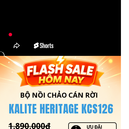
ĐẶT HÀNG NGAY
Miễn phí giao hàng toàn quốc
BỘ NỒI CHẢO CÁN RỜI
KALITE HERITAGE KCS126
1.890.000đ
ƯU ĐÃI