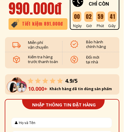
990.000đ
CHỈ CÒN
00
02
59
38
Tiết kiệm 891.000đ
Ngày
Giờ
Phút
Giây
Bảo hành
Miễn phí
chính hãng
vận chuyển
Kiểm tra hàng
Đổi mới
trước thanh toán
tại nhà
4.9/5
10.000+
Khách hàng đã tin dùng sản phẩm
NHẬP THÔNG TIN ĐẶT HÀNG