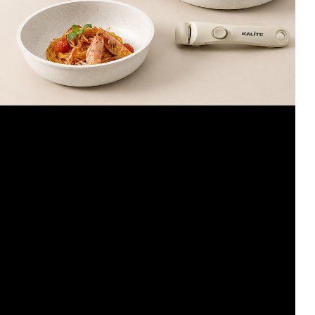
Chương trình giảm giá sẽ kết thúc sau
00
01
59
38