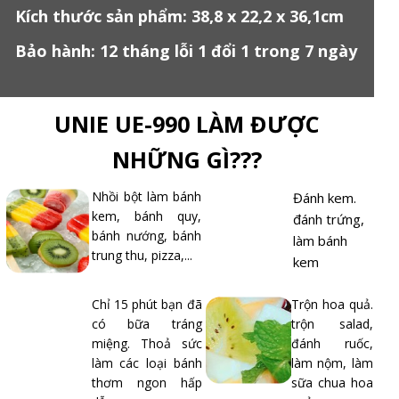
Kích thước sản phẩm: 38,8 x 22,2 x 36,1cm
Bảo hành: 12 tháng lỗi 1 đổi 1 trong 7 ngày
UNIE UE-990 LÀM ĐƯỢC
NHỮNG GÌ???
Nhồi bột làm bánh
Đánh kem.
kem, bánh quy,
đánh trứng,
bánh nướng, bánh
làm bánh
trung thu, pizza,...
kem
Chỉ 15 phút bạn đã
Trộn hoa quả.
có bữa tráng
trộn salad,
miệng. Thoả sức
đánh ruốc,
làm các loại bánh
làm nộm, làm
thơm ngon hấp
sữa chua hoa