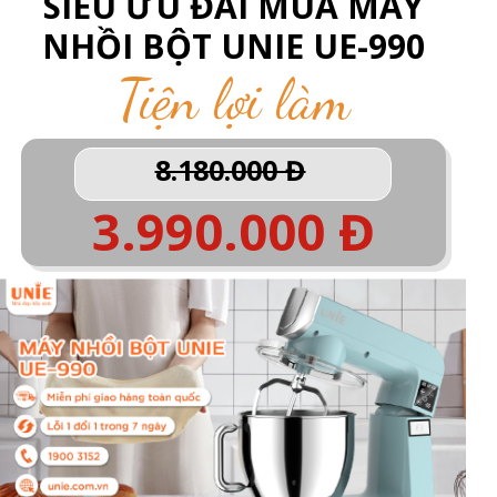
SIÊU ƯU ĐÃI MUA MÁY
NHỒI BỘT UNIE UE-990
Tiện lợi làm
8.180.000 Đ
bánh
3.990.000 Đ