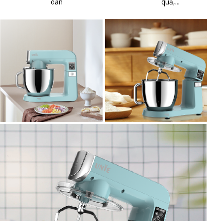
dẫn
quả,...