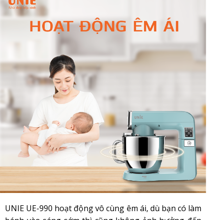
UNIE UE-990 hoạt động vô cùng êm ái, dù bạn có làm