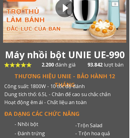
Máy nhồi bột UNIE UE-990
2.200
đánh giá
93.842
lượt bán
THƯƠNG HIỆU UNIE - BẢO HÀNH 12
THÁNG
Công suất: 1800W - 10 tốc độ đánh
Dung tích thố: 6.5L - Chân đế cao su chắc chắn
Hoạt động êm ái - Chất liệu an toàn
ĐA DẠNG CÁC CHỨC NĂNG
- Nhồi bột
-Trộn Salad
- Trộn hoa quả
- Đánh trứng