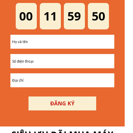
00
11
59
49
ĐĂNG KÝ