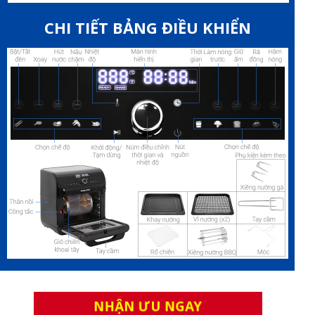
CHI TIẾT BẢNG ĐIỀU KHIỂN
NHẬN ƯU NGAY