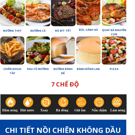
ĐÙI, CÁNH GÀ
QUAY GÀ NGUYÊN
NƯỚNG THỊT
NƯỚNG CÁ
BÒ BÍT TẾT
CON
RAU CỦ NƯỚNG
NƯỚNG BÁNH
BÁNH BÔNG LAN
CHIÊN KHOAI
PIZZA
MÌ
TÂY
7 CHẾ ĐỘ
CHI TIẾT NỒI CHIÊN KHÔNG DẦU