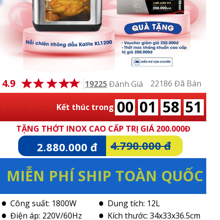
4.9
22186 Đã Bán
19225
Đánh Giá
00
01
58
49
HOT SALE
Kết thúc trong
TẶNG THỚT INOX CAO CẤP TRỊ GIÁ 200.000Đ
4.790.000 đ
2.880.000 đ
MIỄN PHÍ SHIP TOÀN QUỐC
Công suất: 1800W
Dung tích: 12L
Điện áp: 220V/60Hz
Kích thước: 34x33x36.5cm