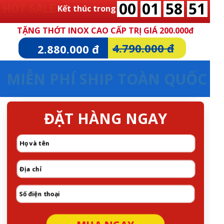
00
01
58
49
HOT SALE
Kết thúc trong
TẶNG THỚT INOX CAO CẤP TRỊ GIÁ 200.000đ
4.790.000 đ
2.880.000 đ
MIỄN PHÍ SHIP TOÀN QUỐC
ĐẶT HÀNG NGAY