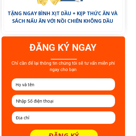
TẶNG NGAY BÌNH XỊT DẦU + KẸP THỨC ĂN VÀ
SÁCH NẤU ĂN VỚI NỒI CHIÊN KHÔNG DẦU
ĐĂNG KÝ NGAY
Chỉ cần để lại thông tin chúng tôi sẽ tư vấn miễn phí
ngay cho bạn
ĐĂNG KÝ