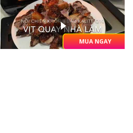
MUA NGAY
KALITE VIỆT NAM
Showroom KALITE Việt Nam
Hà Nội
Địa chỉ: V6-A08 Khu nhà ở Văn Phú, Khu đô thị mới
Văn Phú, phường Phú La, quận Hà Đông, Hà Nội
Hồ Chí Minh
Địa chỉ: 17/6A Phan Huy Ích, Phường 14,Quận Gò Vấp,