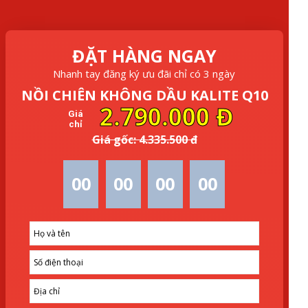
ĐẶT HÀNG NGAY
Nhanh tay đăng ký ưu đãi chỉ có 3 ngày
NỒI CHIÊN KHÔNG DẦU KALITE Q10
2.790.000 Đ
Giá
chỉ
Giá gốc: 4.335.500 đ
00
00
00
00