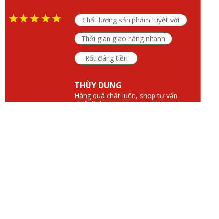
Chất lượng sản phẩm tuyệt vời
Thời gian giao hàng nhanh
Rất đáng tiền
THÙY DUNG
Hàng quá chất luôn, shop tư vấn
nhiệt tình.
Thời gian giao hàng
nhanh
Sản phẩm tuyệt vời
Đóng gói sản phẩm rất đẹp và chắc chắn
NGUYỄN THÙY LINH
Tôi rất thích, cảm ơn shop nhiều ^^