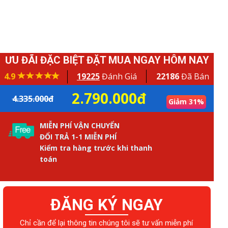
ƯU ĐÃI ĐẶC BIỆT ĐẶT MUA NGAY HÔM NAY
4.9
19225
Đánh Giá
22186
Đã Bán
2.790.000đ
4.335.000đ
Giảm 31%
MIỄN PHÍ VẬN CHUYỂN
ĐỔI TRẢ 1-1 MIỄN PHÍ
Kiểm tra hàng trước khi thanh
toán
ĐĂNG KÝ NGAY
Chỉ cần để lại thông tin chúng tôi sẽ tư vấn miễn phí