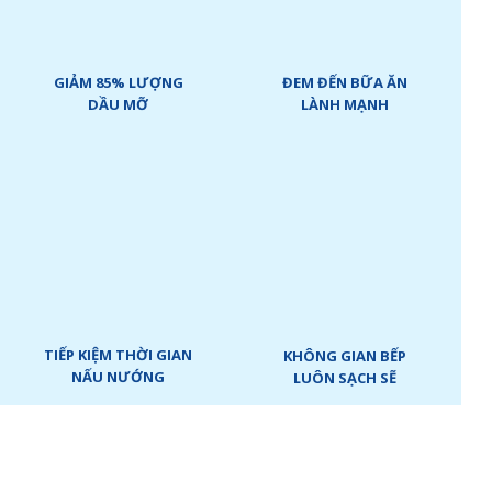
GIẢM 85% LƯỢNG
ĐEM ĐẾN BỮA ĂN
DẦU MỠ
LÀNH MẠNH
TIẾP KIỆM THỜI GIAN
KHÔNG GIAN BẾP
NẤU NƯỚNG
LUÔN SẠCH SẼ