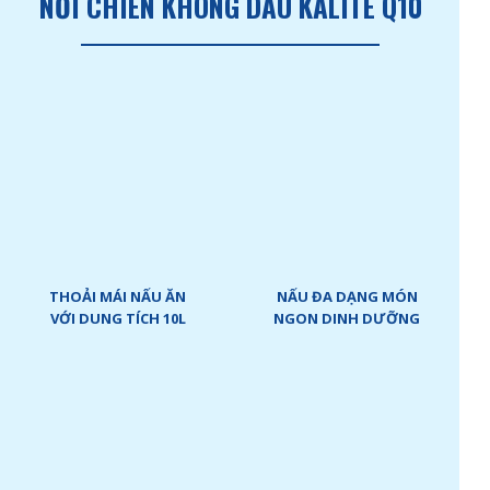
NỒI CHIÊN KHÔNG DẦU KALITE Q10
THOẢI MÁI NẤU ĂN
NẤU ĐA DẠNG MÓN
VỚI DUNG TÍCH 10L
NGON DINH DƯỠNG