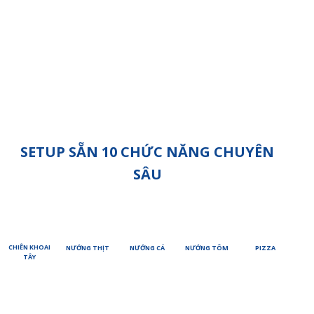
SETUP SẴN 10 CHỨC NĂNG CHUYÊN
SÂU
CHIÊN KHOAI
PIZZA
NƯỚNG THỊT
NƯỚNG CÁ
NƯỚNG TÔM
TÂY