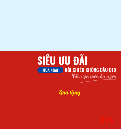
SIÊU ƯU ĐÃI
NỒI CHIÊN KHÔNG DẦU Q10
MUA NGAY
Nấu vạn món ăn ngon
Quà tặng
31%