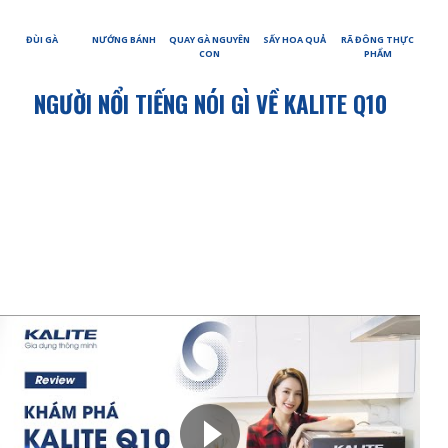
ĐÙI GÀ
NƯỚNG BÁNH
QUAY GÀ NGUYÊN
SẤY HOA QUẢ
RÃ ĐÔNG THỰC
CON
PHẨM
NGƯỜI NỔI TIẾNG NÓI GÌ VỀ KALITE Q10