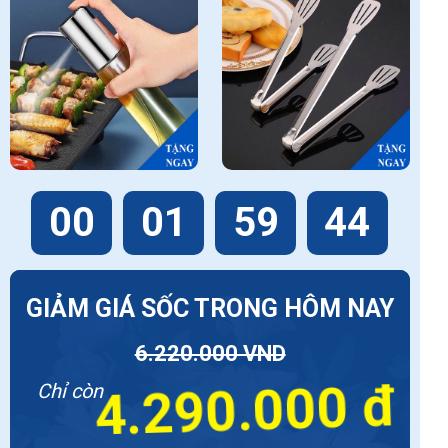
00
01
59
42
GIẢM GIÁ SỐC TRONG HÔM NAY
6.220.000 VND
4.290.000 đ
Chỉ còn