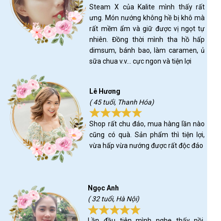
Steam X của Kalite mình thấy rất
ưng. Món nướng không hề bị khô mà
rất mềm ẩm và giữ được vị ngọt tự
nhiên. Đồng thời mình tha hồ hấp
dimsum, bánh bao, làm caramen, ủ
sữa chua v.v… cực ngon và tiện lợi
Lê Hương
( 45 tuổi, Thanh Hóa)
Shop rất chu đáo, mua hàng lần nào
cũng có quà. Sản phẩm thì tiện lợi,
vừa hấp vừa nướng được rất độc đáo
Ngọc Anh
( 32 tuổi, Hà Nội)
Lần đầu tiên mình nghe thấy nồi