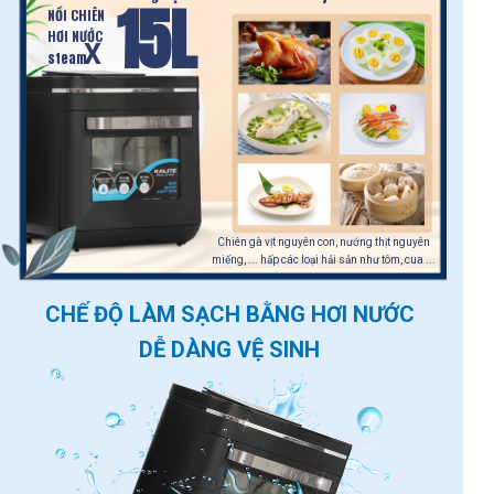
15L
NỒI CHIÊN
HƠI NƯỚC
X
steam
Chiên gà vịt nguyên con, nướng thịt nguyên
miếng, ... hấp các loại hải sản như tôm, cua ...
CHẾ ĐỘ LÀM SẠCH BẰNG HƠI NƯỚC
DỄ DÀNG VỆ SINH