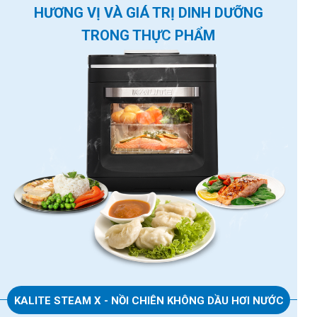
HƯƠNG VỊ VÀ GIÁ TRỊ DINH DƯỠNG
TRONG THỰC PHẨM
KALITE STEAM X - NỒI CHIÊN KHÔNG DẦU HƠI NƯỚC