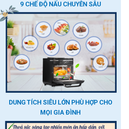
9 CHẾ ĐỘ NẤU CHUYÊN SÂU
DUNG TÍCH SIÊU LỚN PHÙ HỢP CHO
MỌI GIA ĐÌNH
Thoả sức sáng tạo nhiều món ăn hấp dẫn với