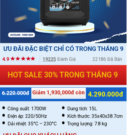
ƯU ĐÃI ĐẶC BIỆT CHỈ CÓ TRONG THÁNG 9
4.9
19225
Đánh Giá
22186 Đã Bán
HOT SALE 30% TRONG THÁNG 9
Giảm 1,930,000đ còn
6.220.000đ
4.290.000đ
Công suất: 1700W
Dung tích: 15L
Điện áp: 220/50Hz
Kích thước: 35x40x38.7cm
Dải nhiệt: 35°C – 230°C
Trọng lượng: 7.8 kg