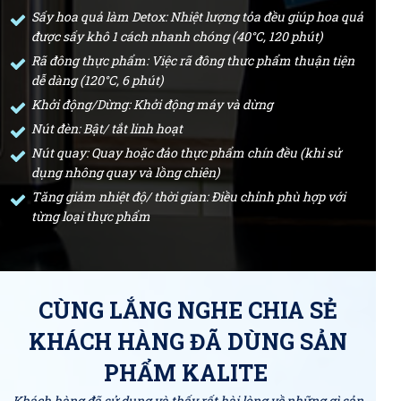
Sấy hoa quả làm Detox: Nhiệt lượng tỏa đều giúp hoa quả
được sấy khô 1 cách nhanh chóng (40°C, 120 phút)
Rã đông thực phẩm: Việc rã đông thưc phẩm thuận tiện
dễ dàng (120°C, 6 phút)
Khởi động/Dừng: Khởi động máy và dừng
Nút đèn: Bật/ tắt linh hoạt
Nút quay: Quay hoặc đảo thực phẩm chín đều (khi sử
dụng nhông quay và lồng chiên)
Tăng giảm nhiệt độ/ thời gian: Điều chỉnh phù hợp với
từng loại thực phẩm
CÙNG LẮNG NGHE CHIA SẺ
KHÁCH HÀNG ĐÃ DÙNG SẢN
PHẨM KALITE
Khách hàng đã sử dụng và thấy rất hài lòng về những gì sản