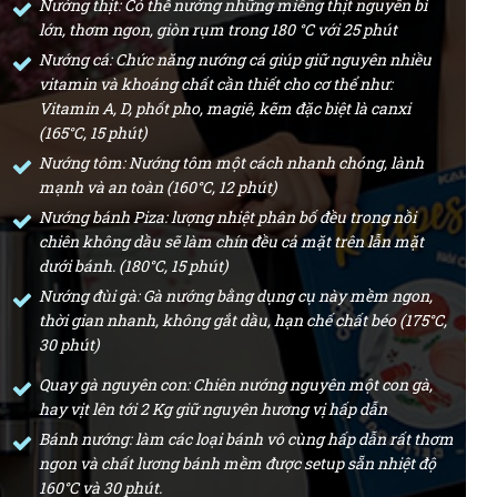
Nướng thịt: Có thể nướng những miếng thịt nguyên bì
lớn, thơm ngon, giòn rụm trong 180 °C với 25 phút
Nướng cá: Chức năng nướng cá giúp giữ nguyên nhiều
vitamin và khoáng chất cần thiết cho cơ thể như:
Vitamin A, D, phốt pho, magiê, kẽm đặc biệt là canxi
(165°C, 15 phút)
Nướng tôm: Nướng tôm một cách nhanh chóng, lành
mạnh và an toàn (160°C, 12 phút)
Nướng bánh Piza: lượng nhiệt phân bố đều trong nồi
chiên không dầu sẽ làm chín đều cả mặt trên lẫn mặt
dưới bánh. (180°C, 15 phút)
Nướng đùi gà: Gà nướng bằng dụng cụ này mềm ngon,
thời gian nhanh, không gắt dầu, hạn chế chất béo (175°C,
30 phút)
Quay gà nguyên con: Chiên nướng nguyên một con gà,
hay vịt lên tới 2 Kg giữ nguyên hương vị hấp dẫn
Bánh nướng: làm các loại bánh vô cùng hấp dẫn rất thơm
ngon và chất lương bánh mềm được setup sẵn nhiệt độ
160°C và 30 phút.