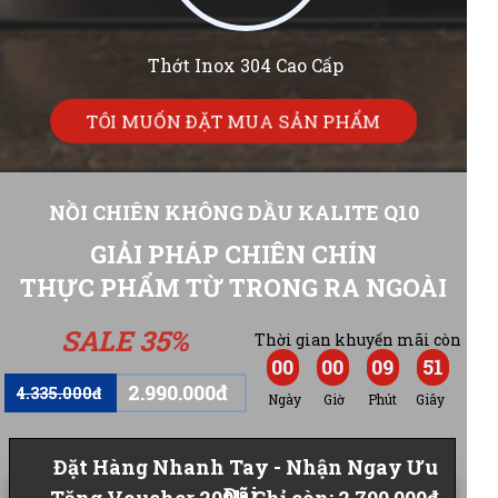
Thớt Inox 304 Cao Cấp
TÔI MUỐN ĐẶT MUA SẢN PHẨM
NỒI CHIÊN KHÔNG DẦU KALITE Q10
GIẢI PHÁP CHIÊN CHÍN
THỰC PHẨM TỪ TRONG RA NGOÀI
SALE 35%
Thời gian khuyến mãi còn
00
00
09
49
2.990.000đ
4.335.000đ
Ngày
Giờ
Phút
Giây
Đặt Hàng Nhanh Tay - Nhận Ngay Ưu
Đãi
Tặng Voucher 200k Chỉ còn: 2.790.000đ