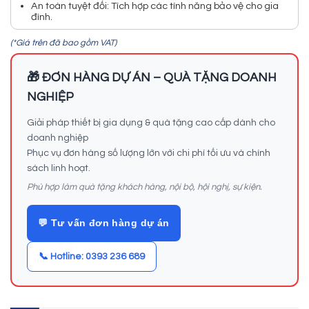
An toàn tuyệt đối: Tích hợp các tính năng bảo vệ cho gia
đình.
(*Giá trên đã bao gồm VAT)
🎁 ĐƠN HÀNG DỰ ÁN – QUÀ TẶNG DOANH
NGHIỆP
Giải pháp thiết bị gia dụng & quà tặng cao cấp dành cho
doanh nghiệp
Phục vụ đơn hàng số lượng lớn với chi phí tối ưu và chính
sách linh hoạt.
Phù hợp làm quà tặng khách hàng, nội bộ, hội nghị, sự kiện.
💬 Tư vấn đơn hàng dự án
📞 Hotline: 0393 236 689