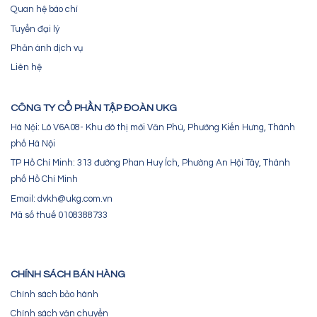
Quan hệ báo chí
Tuyển đại lý
Phản ánh dịch vụ
Liên hệ
CÔNG TY CỔ PHẦN TẬP ĐOÀN UKG
Hà Nội: Lô V6A08- Khu đô thị mới Văn Phú, Phường Kiến Hưng, Thành
phố Hà Nội
TP Hồ Chí Minh: 313 đường Phan Huy Ích, Phường An Hội Tây, Thành
phố Hồ Chí Minh
Email: dvkh@ukg.com.vn
Mã số thuế 0108388733
CHÍNH SÁCH BÁN HÀNG
Chính sách bảo hành
Chính sách vận chuyển