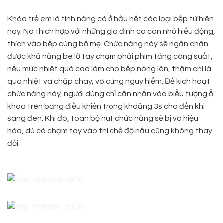
Khóa trẻ em là tính năng có ở hầu hết các loại bếp từ hiện
nay. Nó thích hợp với những gia đình có con nhỏ hiếu động,
thích vào bếp cùng bố mẹ. Chức năng này sẽ ngăn chặn
được khả năng bé lỡ tay chạm phải phím tăng công suất,
nếu mức nhiệt quá cao làm cho bếp nóng lên, thậm chí là
quá nhiệt và chập cháy, vô cùng nguy hiểm. Để kích hoạt
chức năng này, người dùng chỉ cần nhấn vào biểu tượng ổ
khóa trên bảng điều khiển trong khoảng 3s cho đến khi
sáng đèn. Khi đó, toàn bộ nút chức năng sẽ bị vô hiệu
hóa, dù có chạm tay vào thì chế độ nấu cũng không thay
đổi.