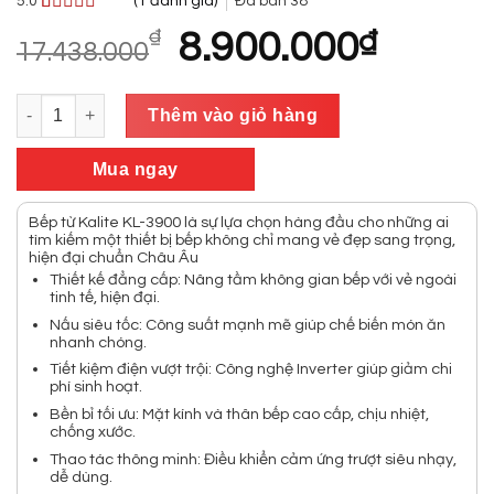
(
1
đánh giá)
5.0
Đã bán
38
5.0
1
trên 5
Giá
Giá
₫
8.900.000
₫
dựa trên
17.438.000
gốc
hiện
đánh giá
là:
tại
Bếp từ đôi KALITE KL-3900 công nghệ hiện đại số lượng
17.438.000₫.
là:
Thêm vào giỏ hàng
8.900.000₫
Mua ngay
Bếp từ Kalite KL-3900 là sự lựa chọn hàng đầu cho những ai
tìm kiếm một thiết bị bếp không chỉ mang vẻ đẹp sang trọng,
hiện đại chuẩn Châu Âu
Thiết kế đẳng cấp: Nâng tầm không gian bếp với vẻ ngoài
tinh tế, hiện đại.
Nấu siêu tốc: Công suất mạnh mẽ giúp chế biến món ăn
nhanh chóng.
Tiết kiệm điện vượt trội: Công nghệ Inverter giúp giảm chi
phí sinh hoạt.
Bền bỉ tối ưu: Mặt kính và thân bếp cao cấp, chịu nhiệt,
chống xước.
Thao tác thông minh: Điều khiển cảm ứng trượt siêu nhạy,
dễ dùng.