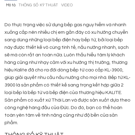
Mô tả
THÔNG SỐ KỸ THUẬT
VIDEO
Do thực trạng việc sử dụng bếp gas nguy hiểm và nhanh
xuống cấp nên nhiều chị em gần đây có xu hướng chuyển
sang dùng những loại bếp điện hay bếp từ, bởi loại bếp
này được thiết kế vô cùng tinh tế, nấu nướng nhanh, sạch
sẽ mà còn rất an toàn nữa. Luôn thấu hiểu tâm lý khách
hàng cũng như nhạy cảm với xu hướng thị trường, thương
hiệu Kalite đã cho ra đời dòng bếp từ cao cấp KL-3900,
giúp giải quyết nhu cầu nấu nướng cho mọi nhà. Bếp từ KL-
3900 là sản phẩm có thiết kế sang trọng kết hợp giữa 2
loại bếp là bếp từ và bếp điện của thương hiệu KALITE.
Sản phẩm có xuất xứ Thái Lan và được sản xuất dựa theo
công nghệ hàng đầu của Đức. Do đó, bạn có thể hoàn
toàn yên tâm về tính năng cũng như độ bền của sản
phẩm.
THÔNG SỐ KỸ THUẬT