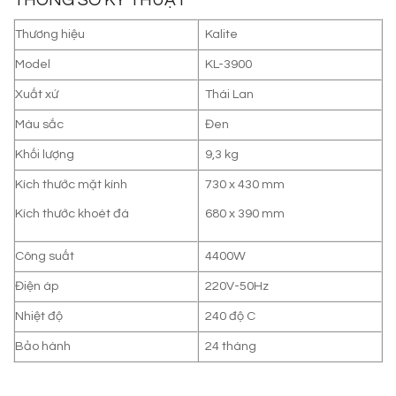
Thương hiệu
Kalite
Model
KL-3900
Xuất xứ
Thái Lan
Màu sắc
Đen
Khối lượng
9,3 kg
Kích thước mặt kính
730 x 430 mm
Kích thước khoét đá
680 x 390 mm
Công suất
4400W
Điện áp
220V-50Hz
Nhiệt độ
240 độ C
Bảo hành
24 tháng