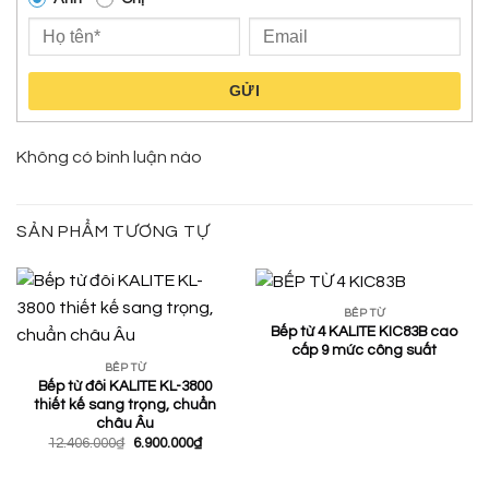
GỬI
Không có bình luận nào
SẢN PHẨM TƯƠNG TỰ
BẾP TỪ
Bếp từ 4 KALITE KIC83B cao
cấp 9 mức công suất
BẾP TỪ
Bếp từ đôi KALITE KL-3800
thiết kế sang trọng, chuẩn
châu Âu
Giá
Giá
12.406.000
₫
6.900.000
₫
gốc
hiện
là:
tại
12.406.000₫.
là: