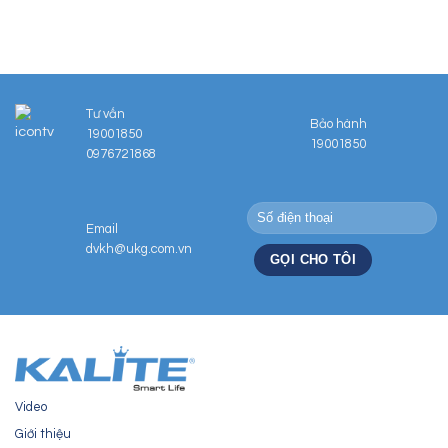
6.900.000₫.
Tư vấn
Bảo hành
19001850
19001850
0976721868
Email
dvkh@ukg.com.vn
Video
Giới thiệu