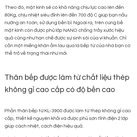
Theo đó, mặt kính sẽ có khả năng chịu lực cao lên đến
80Kg, chịu nhiệt siêu đỉnh lên đến 700 độ C giúp bạn nấu
nướng an toàn, sử dụng bền bỉ. Ngoài ra, trên cùng bề
mặt kính còn được phủ lớp NANO chống trầy xước hiệu
quả cũng như hạn chế được sự sinh sôi của vi khuẩn. Chỉ
cần một miếng khăn ẩm lau qua là bếp từ của nhà bạn có
thể trở về trạng thái như mới.
Thân bếp được làm từ chất liệu thép
không gỉ cao cấp có độ bền cao
Phần thân bếp từ KL-3900 được làm từ thép không gỉ cao
cấp, thiết kế nguyên khối và được phủ sơn tĩnh điện 2 lớp
giúp cách nhiệt, cách điện hiệu quả.