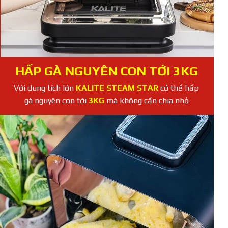
HẤP GÀ NGUYÊN CON TỚI 3KG
Với dung tích lớn
KALITE STEAM STAR
có thể hấp
gà nguyên con tới
3KG
mà không cần chia nhỏ