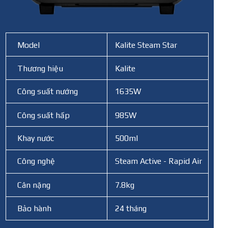
Model
Kalite Steam Star
THÔNG SỐ KỸ THUẬT
Thương hiệu
Kalite
Công suất nướng
1635W
Công suất hấp
985W
Khay nước
500ml
Công nghệ
Steam Active - Rapid Air
Cân nặng
7.8kg
Bảo hành
24 tháng