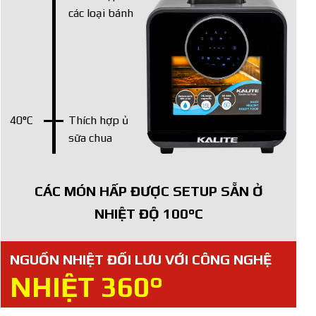
các loại bánh
40°C
Thích hợp ủ
sữa chua
CÁC MÓN HẤP ĐƯỢC SETUP SẴN Ở
NHIỆT ĐỘ 100°C
NGUỒN NHIỆT ĐỐI LƯU VỚI CÔNG NGHỆ
NHIỆT 360°