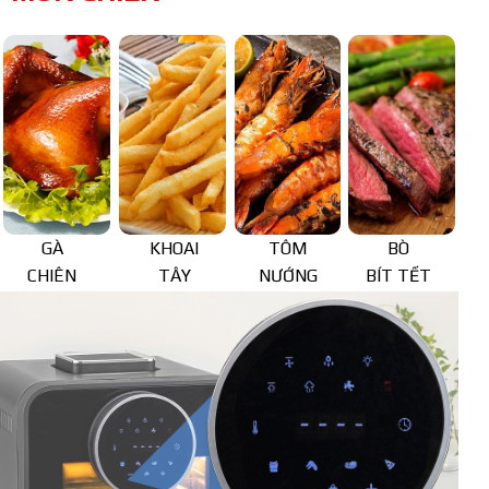
GÀ
KHOAI
TÔM
BÒ
CHIÊN
TÂY
NƯỚNG
BÍT TẾT