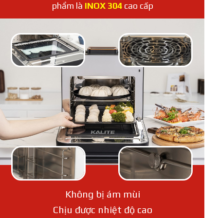
phẩm là
INOX 304
cao cấp
Không bị ám mùi
Chịu được nhiệt độ cao