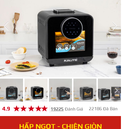
4.9
22186 Đã Bán
19225
Đánh Giá
HẤP NGỌT - CHIÊN GIÒN