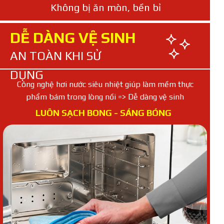
Không bị ăn mòn, bền bỉ
DỄ DÀNG VỆ SINH
AN TOÀN KHI SỬ
DỤNG
Công nghệ hơi nước siêu nhiệt giúp làm mềm thực
phẩm bám trong lòng nồi => Dễ dàng vệ sinh
LUÔN SẠCH BONG - SÁNG BÓNG