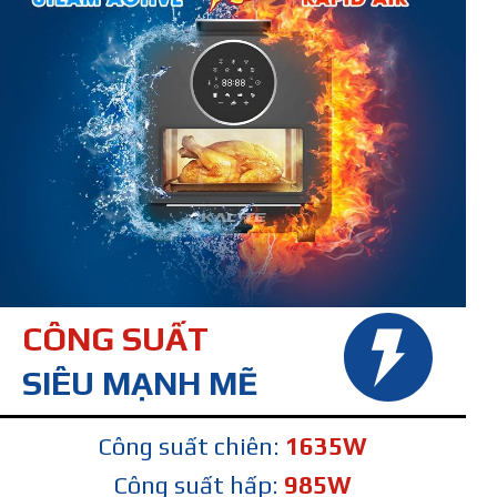
CÔNG SUẤT
SIÊU MẠNH MẼ
Công suất chiên:
1635W
Công suất hấp:
985W