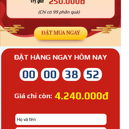
250.000đ
Trị giá
(Chỉ có 99 phần quà)
ĐẶT MUA NGAY
ĐẶT HÀNG NGAY HÔM NAY
00
00
38
48
4.240.000đ
Giá chỉ còn: