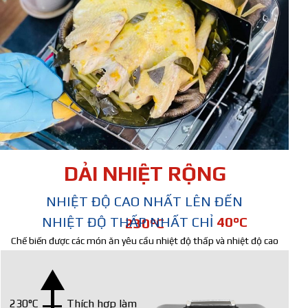
DẢI NHIỆT RỘNG
NHIỆT ĐỘ CAO NHẤT LÊN ĐẾN
NHIỆT ĐỘ THẤP NHẤT CHỈ
4
0°C
230°C
Chế biến được các món ăn yêu cầu nhiệt độ thấp và nhiệt độ cao
230°C
Thích hợp làm