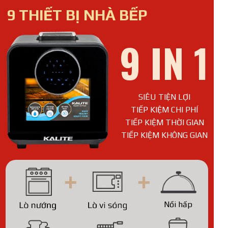
9 THIẾT BỊ NHÀ BẾP
9 IN 1
SIÊU TIỆN LỢI
TIẾP KIỆM CHI PHÍ
TIẾP KIỆM THỜI GIAN
TIẾP KIỆM KHÔNG GIAN
Nồi hấp