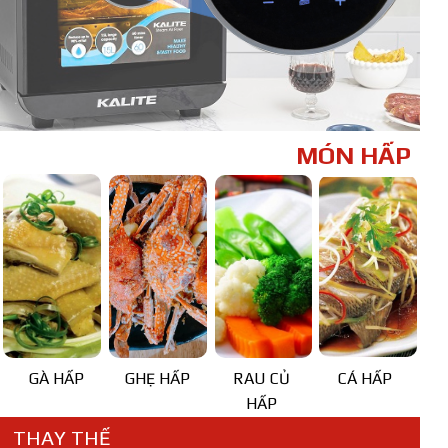
MÓN HẤP
GÀ HẤP
GHẸ HẤP
RAU CỦ
CÁ HẤP
HẤP
THAY THẾ