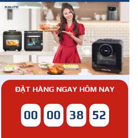
ĐẶT HÀNG NGAY HÔM NAY
00
00
38
48