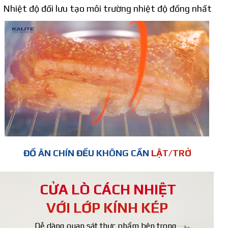
Nhiệt độ đối lưu tạo môi trường nhiệt độ đồng nhất
ĐỒ ĂN CHÍN ĐỀU KHÔNG CẦN
LẬT/TRỞ
CỬA LÒ CÁCH NHIỆT
VỚI LỚP KÍNH KÉP
Dễ dàng quan sát thực phẩm bên trong