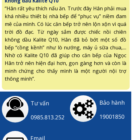
không dầu Kalite Q10
“Hân rất yêu thích nấu ăn. Trước đây Hân phải mua
khá nhiều thiết bị nhà bếp để “phục vụ” niềm đam
mê của mình. Có lúc căn bếp trở nên lộn xộn vì quá
trời đồ đạc. Từ ngày sắm được chiếc nồi chiên
không dầu Kalite Q10, Hân đã bỏ bớt một số đồ
bếp “cồng kềnh” như lò nướng, máy ủ sữa chua,....
Nhờ có Kalite Q10 đã giúp cho căn bếp của Ngọc
Hân trở nên hiện đại hơn, gọn gàng hơn và còn là
minh chứng cho thấy mình là một người nội trợ
thông minh”.
Bảo hành
Tư vấn
19001850
0985.813.252
Email