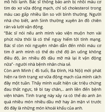
mồ hôi lạnh. Bác sĩ thông báo anh bị nhồi máu cơ
tim do xơ vữa động mạch, chỉ số cholesterol trong
máu cao gấp nhiều lần so với bình thường. Người
nhà cho biết, anh Sinh thường xuyên ăn đồ chiên
rán và lười vận động.
“Bác sĩ nói nếu anh mình vào viện muộn hơn vài
phút nữa thôi là có thể nguy hiểm tới tính mạng.
Bác sĩ còn nói nguyên nhân dẫn đến nhồi máu cơ
tim ở anh mình có thể do chế độ ăn uống không
điều độ, ăn nhiều đồ dầu mỡ mà lại ít vận động
nữa”- người nhà bệnh nhân chia sẻ.
Còn anh Minh ( 45 tuổi, Ba Đình, Hà Nội) mới phát
hiện ra tình trạng xơ vữa động mạch của mình cách
đây một tuần. Thấy mình xuất hiện các triệu chứng
đau thắt ngực, tê bì tay chân,... anh liền đến bệnh
viện khám. Tình trạng này xảy ra có thể do anh ăn
quá nhiều món nhiều dầu mỡ hay ăn mặn vì trước
đó đây là những món khoái khẩu của anh.