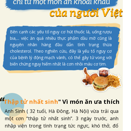
Bên cạnh các yếu tố nguy cơ hút thuốc lá, uống rượu
bia,... việc ăn quá nhiều thực phẩm dầu mỡ cũng là
nguyên nhân hàng đầu dẫn tình trạng thừa
cholesterol. Theo nghiên cứu, đây là yếu tố nguy cơ
của bệnh lý động mạch vành, có thể gây tử vong với
biến chứng nguy hiểm nhất là cơn nhồi máu cơ tim.
Thập tử nhất sinh
" Vì món ăn ưa thích
Anh Sinh ( 32 tuổi, Hà Đông, Hà Nội) vừa trải qua
một cơn “thập tử nhất sinh”. 3 ngày trước, anh
nhập viện trong tình trạng tức ngực, khó thở, đổ