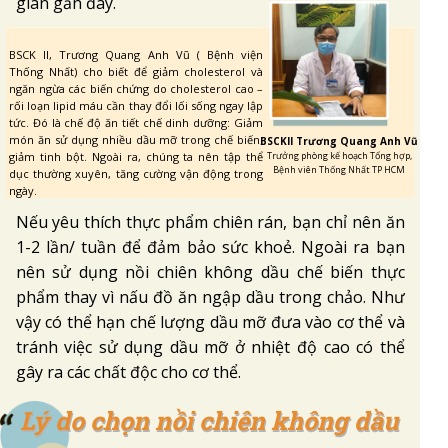
gian gần đây.
BSCK II, Trương Quang Anh Vũ ( Bệnh viện
Thống Nhất) cho biết để giảm cholesterol và
ngăn ngừa các biến chứng do cholesterol cao –
rối loạn lipid máu cần thay đổi lối sống ngay lập
tức. Đó là chế độ ăn tiết chế dinh dưỡng: Giảm
món ăn sử dụng nhiều dầu mỡ trong chế biến;
BSCKII Trương Quang Anh Vũ
giảm tinh bột. Ngoài ra, chúng ta nên tập thể
Trưởng phòng kế hoạch Tổng hợp,
Bệnh viên Thống Nhất TP HCM
dục thường xuyên, tăng cường vận động trong
ngày.
Nếu yêu thích thực phẩm chiên rán, bạn chỉ nên ăn
1-2 lần/ tuần để đảm bảo sức khoẻ. Ngoài ra bạn
nên sử dụng nồi chiên không dầu chế biến thực
phẩm thay vì nấu đồ ăn ngập dầu trong chảo. Như
vậy có thể hạn chế lượng dầu mỡ đưa vào cơ thể và
tránh việc sử dụng dầu mỡ ở nhiệt độ cao có thể
gây ra các chất độc cho cơ thể.
Lý do chọn nồi chiên không dầu
Lý do chọn nồi chiên không dầu