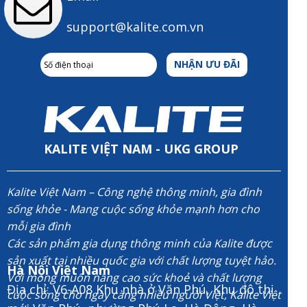
support@kalite.com.vn
NHẬN ƯU ĐÃI
KALITE VIỆT NAM - UKG GROUP
Kalite Việt Nam – Công nghệ thông minh, gia đình
sống khỏe - Mang cuộc sống khỏe mạnh hơn cho
mỗi gia đình
Các sản phẩm gia dụng thông minh của Kalite được
sản xuất tại nhiều quốc gia với chất lượng tuyệt hảo.
Hà Nội Việt Nam
Với mong muốn nâng cao sức khoẻ và chất lượng
Địa chỉ: V6-A08 Khu nhà ở Văn Phú, Khu đô thị
cuộc sống cho ngày càng nhiều người Việt, Kalite Việt