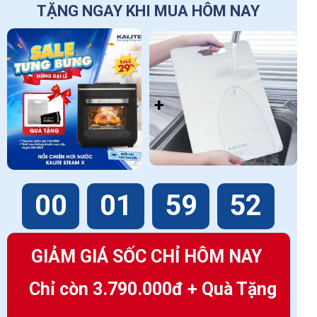
TẶNG NGAY KHI MUA HÔM NAY
+
00
01
59
50
GIẢM GIÁ SỐC CHỈ HÔM NAY
Chỉ còn 3.790.000đ + Quà Tặng