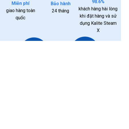
98.6%
Miễn phí
Bảo hành
khách hàng hài lòng
giao hàng toàn
24 tháng
khi đặt hàng và sử
quốc
dụng Kalite Steam
X
Tư vấn
1 đổi 1
và chăm sóc
nếu lỗi từ nhà
khách hàng
sản xuất trong
24/7
7 ngày
KALITE VIỆT NAM
Hotline: 0867891706