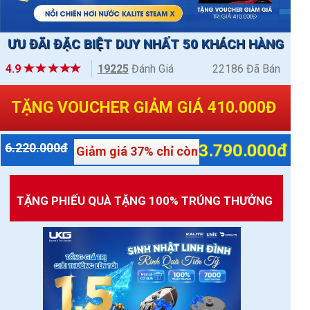
ƯU ĐÃI ĐẶC BIỆT DUY NHẤT 50 KHÁCH HÀNG
4.9
19225
Đánh Giá
22186 Đã Bán
TẶNG VOUCHER GIẢM GIÁ 410.000Đ
6.220.000đ
3.790.000đ
Giảm giá 37% chỉ còn
TẶNG PHIẾU QUÀ TẶNG 100% TRÚNG THƯỞNG