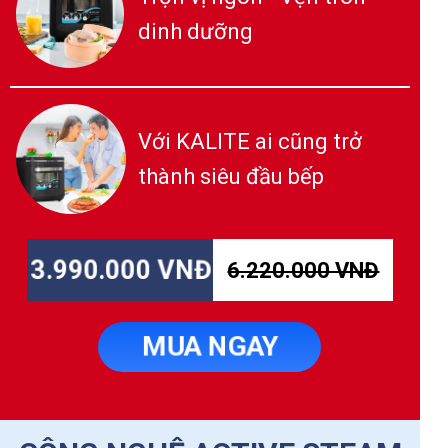
dinh dưỡng
Với KALITE ai cũng trở
thành siêu đầu bếp
3.990.000 VNĐ
6.220.000 VNĐ
MUA NGAY