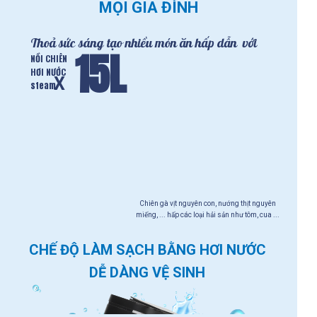
MỌI GIA ĐÌNH
Thoả sức sáng tạo nhiều món ăn hấp dẫn với
15L
NỒI CHIÊN
HƠI NƯỚC
X
steam
Chiên gà vịt nguyên con, nướng thịt nguyên
miếng, ... hấp các loại hải sản như tôm, cua ...
CHẾ ĐỘ LÀM SẠCH BẰNG HƠI NƯỚC
DỄ DÀNG VỆ SINH