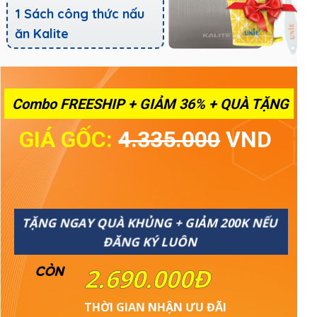
1 Sách công thức nấu
ăn Kalite
Combo FREESHIP + GIẢM 36% + QUÀ TẶNG
GIÁ GỐC:
4.335.000
VND
TẶNG NGAY QUÀ KHỦNG + GIẢM 200K NẾU
ĐĂNG KÝ LUÔN
CÒN
2.690.000Đ
THỜI GIAN NHẬN ƯU ĐÃI