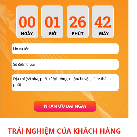
00
01
26
39
NGÀY
GIỜ
PHÚT
GIÂY
NHẬN ƯU ĐÃI NGAY
TRẢI NGHIỆM CỦA KHÁCH HÀNG