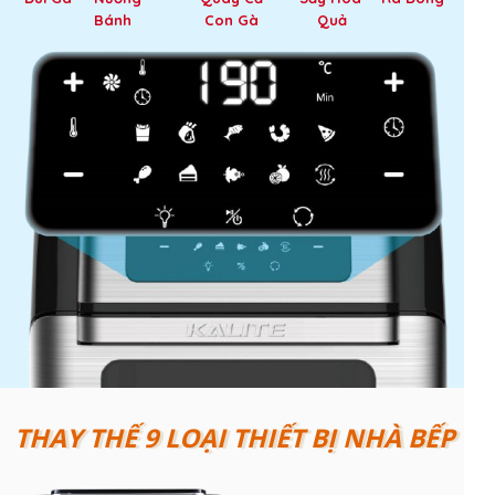
Bánh
Con Gà
Quả
THAY THẾ 9 LOẠI THIẾT BỊ NHÀ BẾP