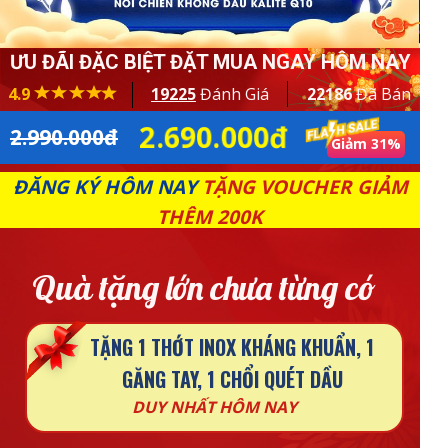
ƯU ĐÃI ĐẶC BIỆT ĐẶT MUA NGAY HÔM NAY
4.9
19225
Đánh Giá
22186
Đã Bán
2.690.000đ
2.990.000đ
Giảm 31%
ĐĂNG KÝ HÔM NAY
TẶNG VOUCHER GIẢM
THÊM 200K
Quà tặng lớn chưa từng có
TẶNG 1 THỚT INOX KHÁNG KHUẨN, 1
GĂNG TAY, 1 CHỔI QUÉT DẦU
DUY NHẤT HÔM NAY