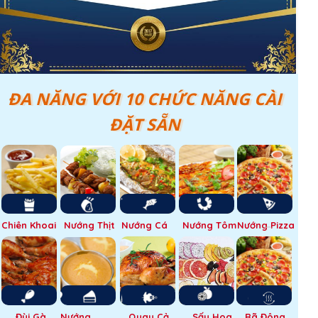
ĐA NĂNG VỚI 10 CHỨC NĂNG CÀI
ĐẶT SẴN
Chiên Khoai
Nướng Thịt
Nướng Cá
Nướng Tôm
Nướng Pizza
Đùi Gà
Nướng
Quay Cả
Sấy Hoa
Rã Đông