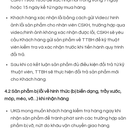
CSKH 1900.1850 để xác nhận lỗi trong vòng 7 ngày
hoặc 15 ngày kể từ ngày mua hàng.
Khách hàng xác nhận lỗi bằng cách gửi Video/ hình
ảnh lỗi sản phẩm cho nhân viên CSKH, trường hợp qua
video/hình ảnh không xác nhận được lỗi, CSKH sẽ yêu
cầu Khách hàng gửi sản phẩm về TTBH để kỹ thuật
viên kiểm tra và xác nhận trước khi tiến hành quy trình
đổi trả.
Sau khi có kết luận sản phẩm đủ điều kiện đổi trả từ kỹ
thuật viên, TTBH sẽ thực hiện đổi trả sản phẩm mới
cho Khách hàng.
4.2 Sản phẩm bị lỗi về hình thức (bị biến dạng, trầy xước,
móp, méo, vỡ…) khi nhận hàng
UKG mong muốn khách hàng kiểm tra hàng ngay khi
nhận sản phẩm để tránh phát sinh các trường hợp sản
phẩm bị vỡ, nứt do khâu vận chuyển giao hàng.