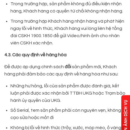
Trong trường hợp, sản phẩm không đủ điều kiện nhận
hàng, Khách hàng có quyền từ chối không nhận hàng.
Trong trường hợp Khách hàng nhận hàng và phát hiện
ngay lỗi về hình thức, Khách hàng vui lòng liên hệ tổng
đài CSKH 1900.1850 để gửi Video/hình ảnh cho nhân
viên CSKH xác nhận.
4.3. Các quy định về hàng hóa
Để được áp dụng chính sách
đổi
sản phẩm mới, Khách
hàng phải đảm bảo các quy định về hàng hóa như sau:
Những hư hỏng, lỗi của sản phẩm được đánh giá, kết
luận phải được xác nhận bởi TTBH UKG hoặc Trạm bảo
hành ủy quyền của UKG.
Số Serial, tem sản phẩm phải còn nguyên vẹn, không bị
cạo sửa hoặc mất đi
Không bị lỗi về hình thức (trầy, xước, móp méo, ố vàng,