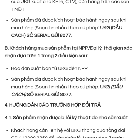
của UKG xuất cho KH lẻ, CTV), đơn hàng trên các sàn
TMĐT.
Sản phẩm đã được kích hoạt bảo hành ngay sau khi
mua hàng (Soạn tin nhắn theo cú pháp
: UKG (DẤU
CÁCH) SỐ SERIAL GỬI 8077.
B. Khách hàng mua sản phẩm tại NPP/Đại lý, thời gian xác
nhận dựa trên 1 trong 2 điều kiện sau:
Hóa đơn xuất bán từ UKG đến NPP
Sản phẩm đã được kích hoạt bảo hành ngay sau khi
mua hàng (Soạn tin nhắn theo cú pháp:
UKG
(DẤU
CÁCH)
SỐ SERIAL GỬI 8077.
4. HƯỚNG DẪN CÁC TRƯỜNG HỢP ĐỔI TRẢ
4.1. Sản phẩm nhận được bị lỗi kỹ thuật do nhà sản xuất
Khách hàng cần liên hệ với UKG thông qua tổng đài