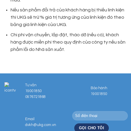
Nếu sản phẩm đổi trả của khách hàng bị thiếu linh kiện
thì UKG sẽ trừ % giá trị tương ứng của linh kiện đó theo
bảng giá linh kiện của UKG.
Chi phí vận chuyển, lắp đặt, tháo dỡ (nếu có), khách
hàng được miễn phí theo quy định của công ty nếu sản
phẩm lỗi do Nhà sản xuất.
Tư vấn
Bảo hành
19001850
19001850
0976721868
Email
dvkh@ukg.com.vn