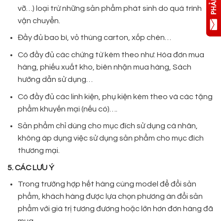
vỡ…) loại trừ những sản phẩm phát sinh do quá trình
vận chuyển.
Đầy đủ bao bì, vỏ thùng carton, xốp chèn…
Có đầy đủ các chứng từ kèm theo như: Hóa đơn mua
hàng, phiếu xuất kho, biên nhận mua hàng, Sách
hướng dẫn sử dụng…
Có đầy đủ các linh kiện, phụ kiện kèm theo và các tặng
phẩm khuyến mại (nếu có)….
Sản phẩm chỉ dùng cho mục đích sử dụng cá nhân,
không áp dụng việc sử dụng sản phẩm cho mục đích
thương mại.
5. CÁC LƯU Ý
Trong trường hợp hết hàng cùng model để đổi sản
phẩm, khách hàng được lựa chọn phương án đổi sản
phẩm với giá trị tương đương hoặc lớn hơn đơn hàng đã
mua.