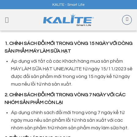
Skip
KALITE - Smart Life
to
content
1. CHÍNH SÁCH ĐỔI MỚI TRONG VÒNG 15 NGÀY VỚI DÒNG
SẢN PHẨM MÁY LÀM SỮA HẠT
Áp dụng với tất cả các Khách hàng mua sản phẩm
MÁY LÀM SỮA HẠT UNIE/KALITE từ ngày 15/11/2023 sẽ
được đổi sản phẩm mới trong vòng 15 ngày kể từ ngày
mua nếu lỗi từ nhà sản xuất.
2. CHÍNH SÁCH ĐỔI MỚI TRONG VÒNG 7 NGÀY VỚI CÁC
NHÓM SẢN PHẨM CÒN LẠI
Áp dụng chính sách đổi mới trong vòng 7 ngày kể từ
ngày mua nếu sản phẩm lỗi từ nhà sản xuất với các
nhóm sản phẩm trừ nhóm sản phẩm máy làm sữa hạt.