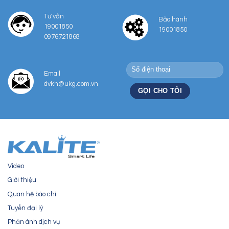
Tư vấn
Bảo hành
19001850
19001850
0976721868
Email
dvkh@ukg.com.vn
Video
Giới thiệu
Quan hệ báo chí
Tuyển đại lý
Phản ánh dịch vụ