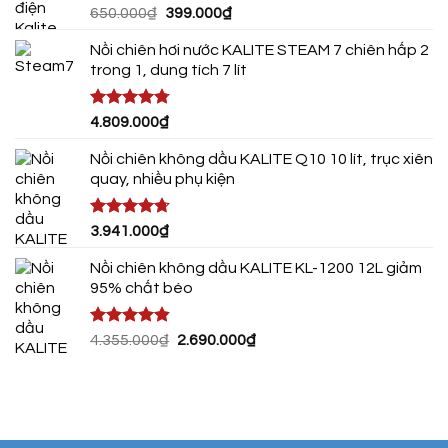
Giá
Giá
650.000
₫
399.000
₫
3.290.000₫.
gốc
hiện
Nồi chiên hơi nước KALITE STEAM 7 chiên hấp 2
là:
tại
trong 1, dung tích 7 lít
650.000₫.
là:
399.000₫.
Được xếp
4.809.000
₫
hạng
4.75
5 sao
Nồi chiên không dầu KALITE Q10 10 lít, trục xiên
quay, nhiều phụ kiện
Được xếp
3.941.000
₫
hạng
4.72
5 sao
Nồi chiên không dầu KALITE KL-1200 12L giảm
95% chất béo
Được xếp
Giá
Giá
4.355.000
₫
2.690.000
₫
hạng
4.80
gốc
hiện
5 sao
là:
tại
4.355.000₫.
là:
2.690.000₫.