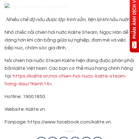
Nhiều chế độ nấu được lập trình sẵn, tiện lợi khi nấu nướng
Nhờ chiếc nồi chiên hơi nước Kalite Steam, Ngọc Hân dễ
dàng hơn khi cân bằng giữa sự nghiệp, đam mê và việc
bếp núc, chăm sóc gia đình.
Nồi chiên hơi nước Steam Kalite hiện đang được phân phối
bởi Kalite Việt Nam. Các bạn có thể mua hàng chính hãng
tại:
https://kalite.vn/noi-chien-hoi-nuoc-kalite-steam-
hang-dau/?Kenh14=
.
Hotline: 19001850.
Website: Kalite.vn.
Fanpage: https://www.facebook.com/kalite.vn.