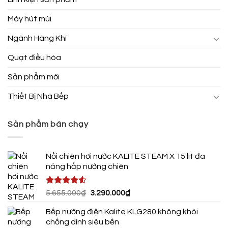
Máy hút mùi
Ngành Hàng Khí
Quạt điều hòa
Sản phẩm mới
Thiết Bị Nhà Bếp
Sản phẩm bán chạy
Nồi chiên hơi nước KALITE STEAM X 15 lít đa
năng hấp nướng chiên
Được xếp
Giá
Giá
5.655.000
₫
3.290.000
₫
hạng
4.50
gốc
hiện
5 sao
Bếp nướng điện Kalite KLG280 không khói
là:
tại
chống dính siêu bền
5.655.000₫.
là: