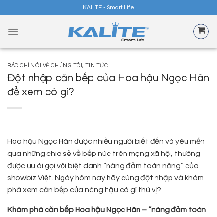
Skip
KALITE - Smart Life
to
content
BÁO CHÍ NÓI VỀ CHÚNG TÔI
,
TIN TỨC
Đột nhập căn bếp của Hoa hậu Ngọc Hân
để xem có gì?
Hoa hậu Ngọc Hân được nhiều người biết đến và yêu mến
qua những chia sẻ về bếp núc trên mạng xã hội, thường
được ưu ái gọi với biệt danh “nàng đảm toàn năng” của
showbiz Việt. Ngày hôm nay hãy cùng đột nhập và khám
phá xem căn bếp của nàng hậu có gì thú vị?
Khám phá căn bếp Hoa hậu Ngọc Hân – “nàng đảm toàn