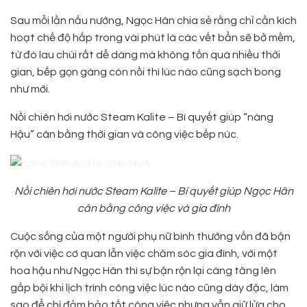
Sau mỗi lần nấu nướng, Ngọc Hân chia sẻ rằng chỉ cần kích
hoạt chế độ hấp trong vài phút là các vết bẩn sẽ bở mềm,
từ đó lau chùi rất dễ dàng mà không tốn quá nhiều thời
gian, bếp gọn gàng còn nồi thì lúc nào cũng sạch bong
như mới.
Nồi chiên hơi nước Steam Kalite – Bí quyết giúp “nàng
Hậu” cân bằng thời gian và công việc bếp núc.
Nồi chiên hơi nước Steam Kalite – Bí quyết giúp Ngọc Hân
cân bằng công việc và gia đình
Cuộc sống của một người phụ nữ bình thường vốn đã bận
rộn với việc cơ quan lẫn việc chăm sóc gia đình, với một
hoa hậu như Ngọc Hân thì sự bận rộn lại càng tăng lên
gấp bội khi lịch trình công việc lúc nào cũng dày đặc, làm
sao để chị đảm bảo tốt công việc nhưng vẫn giữ lửa cho