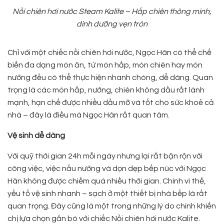
Nồi chiên hơi nước Steam Kalite – Hấp chiên thông minh,
dinh dưỡng vẹn tròn
Chỉ với một chiếc nồi chiên hơi nước, Ngọc Hân có thể chế
biến đa dạng món ăn, từ món hấp, món chiên hay món
nướng đều có thể thực hiện nhanh chóng, dễ dàng. Quan
trọng là các món hấp, nướng, chiên không dầu rất lành
mạnh, hạn chế được nhiều dầu mỡ và tốt cho sức khoẻ cả
nhà – đây là điều mà Ngọc Hân rất quan tâm.
Vệ sinh dễ dàng
Với quỹ thời gian 24h mỗi ngày nhưng lại rất bận rộn với
công việc, việc nấu nướng và dọn dẹp bếp núc với Ngọc
Hân không được chiếm quá nhiều thời gian. Chính vì thế,
yếu tố vệ sinh nhanh – sạch ở một thiết bị nhà bếp là rất
quan trọng. Đây cũng là một trong những lý do chính khiến
chị lựa chọn gắn bó với chiếc Nồi chiên hơi nước Kalite.