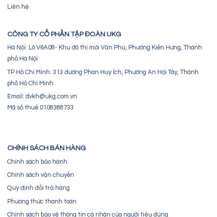
Liên hệ
CÔNG TY CỔ PHẦN TẬP ĐOÀN UKG
Hà Nội: Lô V6A08- Khu đô thị mới Văn Phú, Phường Kiến Hưng, Thành
phố Hà Nội
TP Hồ Chí Minh: 313 đường Phan Huy Ích, Phường An Hội Tây, Thành
phố Hồ Chí Minh
Email: dvkh@ukg.com.vn
Mã số thuế 0108388733
CHÍNH SÁCH BÁN HÀNG
Chính sách bảo hành
Chính sách vận chuyển
Quy định đổi trả hàng
Phương thức thanh toán
Chính sách bảo vệ thông tin cá nhân của người tiêu dùng