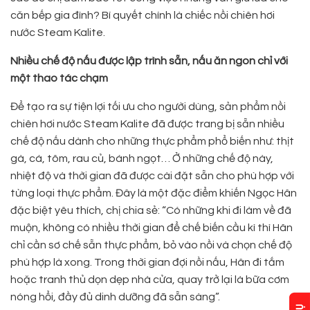
căn bếp gia đình? Bí quyết chính là chiếc nồi chiên hơi
nước Steam Kalite.
Nhiều chế độ nấu được lập trình sẵn, nấu ăn ngon chỉ với
một thao tác chạm
Để tạo ra sự tiện lợi tối ưu cho người dùng, sản phẩm nồi
chiên hơi nước Steam Kalite đã được trang bị sẵn nhiều
chế độ nấu dành cho những thực phẩm phổ biến như: thịt
gà, cá, tôm, rau củ, bánh ngọt… Ở những chế độ này,
nhiệt độ và thời gian đã được cài đặt sẵn cho phù hợp với
từng loại thực phẩm. Đây là một đặc điểm khiến Ngọc Hân
đặc biệt yêu thích, chị chia sẻ: “Có những khi đi làm về đã
muộn, không có nhiều thời gian để chế biến cầu kì thì Hân
chỉ cần sơ chế sẵn thực phẩm, bỏ vào nồi và chọn chế độ
phù hợp là xong. Trong thời gian đợi nồi nấu, Hân đi tắm
hoặc tranh thủ dọn dẹp nhà cửa, quay trở lại là bữa cơm
nóng hổi, đầy đủ dinh dưỡng đã sẵn sàng”.