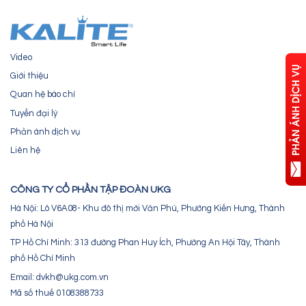
Video
Giới thiệu
Quan hệ báo chí
Tuyển đại lý
Phản ánh dịch vụ
Liên hệ
CÔNG TY CỔ PHẦN TẬP ĐOÀN UKG
Hà Nội: Lô V6A08- Khu đô thị mới Văn Phú, Phường Kiến Hưng, Thành
phố Hà Nội
TP Hồ Chí Minh: 313 đường Phan Huy Ích, Phường An Hội Tây, Thành
phố Hồ Chí Minh
Email: dvkh@ukg.com.vn
Mã số thuế 0108388733