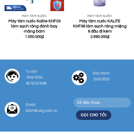
MÁY TĂM NƯỚC
MÁY TĂM NƯỚC
Máy tăm nước Kalite KHF03
Máy tăm nước KALITE
làm sạch răng đánh bay
KHF06 làm sạch răng miệng
mảng bám
6 đầu đi kèm
1.050.000
₫
2.690.000
₫
Tư vấn
Bảo hành
19001850
19001850
0976721868
Email
dvkh@ukg.com.vn