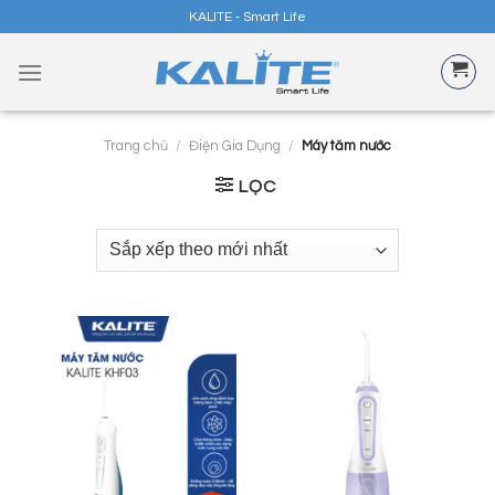
Skip
KALITE - Smart Life
to
content
Trang chủ
/
Điện Gia Dụng
/
Máy tăm nước
LỌC