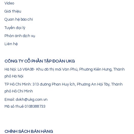
Video
Giới thiệu
Quan hệ báo chí
Tuyển đại lý
Phản ánh dịch vụ
Liên hệ
CÔNG TY CỔ PHẦN TẬP ĐOÀN UKG
Hà Nội: Lô V6A08- Khu đô thị mới Văn Phú, Phường Kiến Hưng, Thành
phố Hà Nội
TP Hồ Chí Minh: 313 đường Phan Huy Ích, Phường An Hội Tây, Thành
phố Hồ Chí Minh
Email: dvkh@ukg.com.vn
Mã số thuế 0108388733
CHÍNH SÁCH BÁN HÀNG