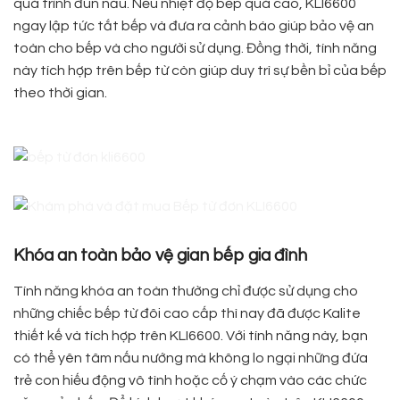
quá trình đun nấu. Nếu nhiệt độ bếp quá cao, KLI6600
ngay lập tức tắt bếp và đưa ra cảnh báo giúp bảo vệ an
toàn cho bếp và cho người sử dụng. Đồng thời, tính năng
này tích hợp trên bếp từ còn giúp duy trì sự bền bỉ của bếp
theo thời gian.
Khóa an toàn bảo vệ gian bếp gia đình
Tính năng khóa an toàn thường chỉ được sử dụng cho
những chiếc bếp từ đôi cao cấp thì nay đã được Kalite
thiết kế và tích hợp trên KLI6600. Với tính năng này, bạn
có thể yên tâm nấu nướng mà không lo ngại những đứa
trẻ con hiếu động vô tình hoặc cố ý chạm vào các chức