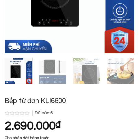
Bếp từ đơn KLI6600
Đã bán
6
Được
2.690.000
₫
xếp
hạng
0.0
Cho phép đặt hàng trước