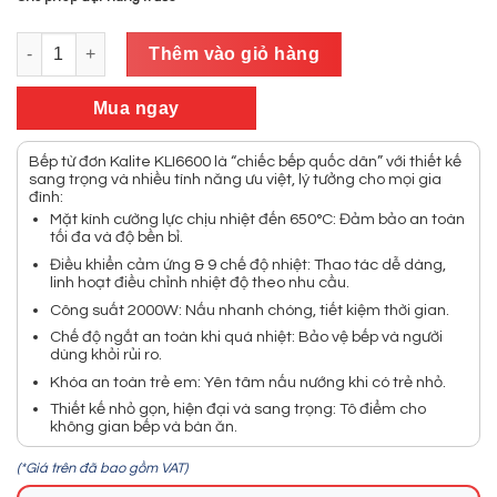
5
sao
Bếp từ đơn KLI6600 số lượng
Thêm vào giỏ hàng
Mua ngay
Bếp từ đơn Kalite KLI6600 là “chiếc bếp quốc dân” với thiết kế
sang trọng và nhiều tính năng ưu việt, lý tưởng cho mọi gia
đình:
Mặt kính cường lực chịu nhiệt đến 650°C: Đảm bảo an toàn
tối đa và độ bền bỉ.
Điều khiển cảm ứng & 9 chế độ nhiệt: Thao tác dễ dàng,
linh hoạt điều chỉnh nhiệt độ theo nhu cầu.
Công suất 2000W: Nấu nhanh chóng, tiết kiệm thời gian.
Chế độ ngắt an toàn khi quá nhiệt: Bảo vệ bếp và người
dùng khỏi rủi ro.
Khóa an toàn trẻ em: Yên tâm nấu nướng khi có trẻ nhỏ.
Thiết kế nhỏ gọn, hiện đại và sang trọng: Tô điểm cho
không gian bếp và bàn ăn.
(*Giá trên đã bao gồm VAT)