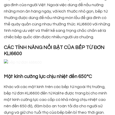
gia đình của người Việt. Ngoài việc dùng để nấu nướng
những món ăn hàng ngày, với kích thước nhỏ gọn, bếp từ
thường được dùng để nấu những món lẩu để gia đình có
thể quây quần cùng nhau thưởng thức. KLI6600 với những
tính năng ưu việt và thiết kế sang trọng chắc chắn sẽ là
chiếc bếp quốc dân được nhiều người ưa chuộng.
CÁC TÍNH NĂNG NỔI BẬT CỦA BẾP TỪ ĐƠN
KLI6600
Mặt kính cường lực chịu nhiệt đến 650°C
Khác với các mặt kính trên các bếp từ ngoài thị trường,
bếp từ đơn KLI6600 đến từ Kalite được trang bị cho mình
mặt kính cường lực cao cấp có khả năng chịu nhiệt cao
nên đến 650 độ, đảm bảo an toàn tối đa cho người sử
dụng và giữ cho tuổi thọ của bếp bền bỉ theo thời gian.