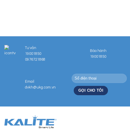
.000₫.
Tư vấn
Bảo hành
19001850
19001850
0976721868
Email
dvkh@ukg.com.vn