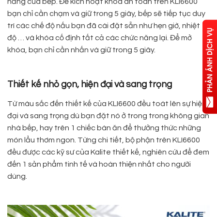
năng của bếp. Để kích hoạt khóa an toàn trên KLI6600
bạn chỉ cần chạm và giữ trong 5 giây, bếp sẽ tiếp tục duy
trì các chế độ nấu bạn đã cài đặt sẵn như hẹn giờ, nhiệt
độ … và khóa cố định tất cả các chức năng lại. Để mở
khóa, bạn chỉ cần nhấn và giữ trong 5 giây.
Thiết kế nhỏ gọn, hiện đại và sang trọng
Từ màu sắc đến thiết kế của KLI6600 đều toát lên sự hiện
đại và sang trọng dù bạn đặt nó ở trong trong không gian
nhà bếp, hay trên 1 chiếc bàn ăn để thưởng thức những
món lẩu thơm ngon. Từng chi tiết, bộ phận trên KLI6600
đều được các kỹ sư của Kalite thiết kế, nghiên cứu để đem
đến 1 sản phẩm tinh tế và hoàn thiện nhất cho người
dùng.