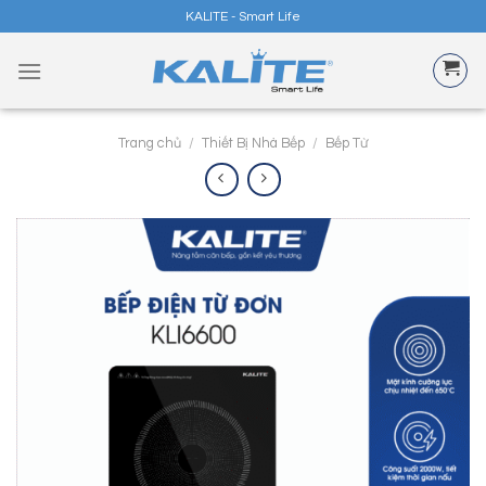
Skip
KALITE - Smart Life
to
content
Trang chủ
/
Thiết Bị Nhà Bếp
/
Bếp Từ