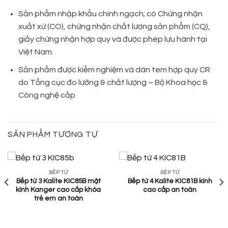
Sản phẩm nhập khẩu chính ngạch; có Chứng nhận
xuất xứ (CO), chứng nhận chất lượng sản phẩm (CQ),
giấy chứng nhận hợp quy và được phép lưu hành tại
Việt Nam.
Sản phẩm được kiểm nghiệm và dán tem hợp quy CR
do Tổng cục đo lường & chất lượng – Bộ Khoa học &
Công nghệ cấp
SẢN PHẨM TƯƠNG TỰ
BẾP TỪ
BẾP TỪ
Bếp từ 3 Kalite KIC85B mặt
Bếp từ 4 Kalite KIC81B kính
kính Kanger cao cấp khóa
cao cấp an toàn
trẻ em an toàn