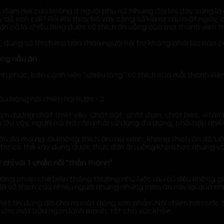
 đam mê của không ít người phụ nữ. Nhưng đôi khi đây cũng là 
ạy dỗ con cái? Rồi khi thay bộ váy công sở kia ra sau một ngày,
 cả là chiều lòng được sở thích ăn uống của mọi thành viên t
 đúng sở thích mà bản thân người nội trợ không phải lúc nào c
ong nấu ăn
h phúc, bên cạnh việc “chiều lòng” sở thích của mỗi thành viên
m dưỡng chất thiết yếu: Chất bột, chất đạm, chất béo, vitam
g. Do vậy, người nội trợ cần phải sử dụng đa dạng, phối hợp nh
n đa mọi người không thích ăn rau xanh, không thích ăn đồ luộc
i trợ có thể xây dựng được thực đơn ăn uống khoa học nhưng 
hỉ với 1 chiếc nồi “thần thánh”
ơng pháp chế biến thông thường như luộc rau củ đều không giữ
n là sở thích của nhiều người nhưng những món ăn này lại quá 
Việt tin dùng đã cho ra mắt dòng sản phẩm Nồi chiên hơi nước 
ới cho một bữa ngon lành mạnh, tốt cho sức khỏe.