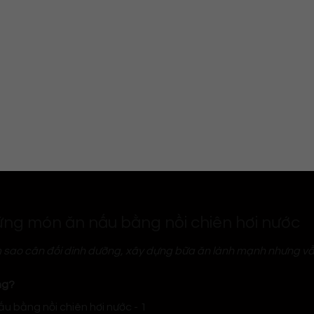
g món ăn nấu bằng nồi chiên hơi nước
àm sao cân đối dinh dưỡng, xây dựng bữa ăn lành mạnh nhưng vẫn
ng?