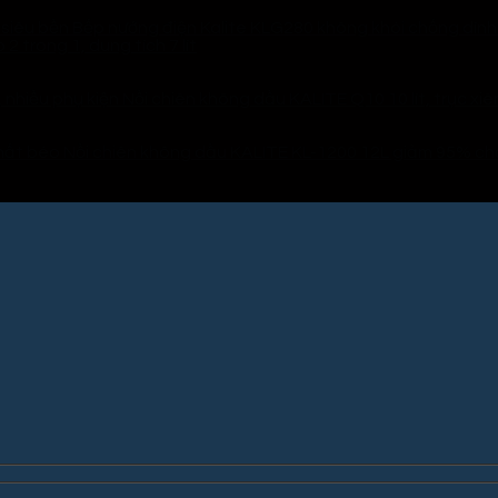
Bếp nướng điện Kalite KLG280 không khói chống dính
 trong 1, dung tích 7 lít
Nồi chiên không dầu KALITE Q10 10 lít, trục xiê
Nồi chiên không dầu KALITE KL-1200 12L giảm 95% c