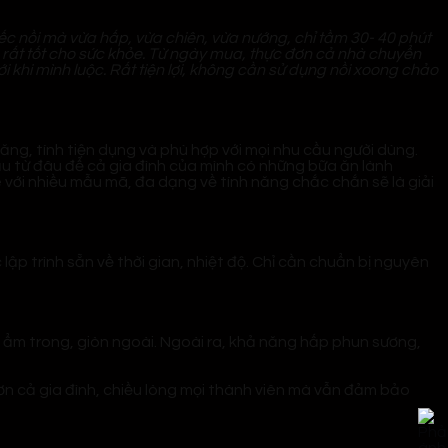
iếc nồi mà vừa hấp, vừa chiên, vừa nướng, chỉ tầm 30- 40 phút
, rất tốt cho sức khỏe. Từ ngày mua, thực đơn cả nhà chuyển
i khi mình luộc. Rất tiện lợi, không cần sử dụng nồi xoong chảo
ăng, tính tiện dụng và phù hợp với mọi nhu cầu người dùng.
u từ đâu để cả gia đình của mình có những bữa ăn lành
e với nhiều mẫu mã, đa dạng về tính năng chắc chắn sẽ là giải
p trình sẵn về thời gian, nhiệt độ. Chỉ cần chuẩn bị nguyên
 ẩm trong, giòn ngoài. Ngoài ra, khả năng hấp phun sương,
ơn cả gia đình, chiều lòng mọi thành viên mà vẫn đảm bảo