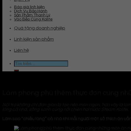
Báo giá linh kiện
Dịch Vụ Bảo Hành
Sản Phẩm Thanh Lý
Vào Bếp Cùng Kalite
Quà tặng doanh nghiệp
Linh kiện sản phẩm
Liên hệ
Tìm
kiếm:
Báo chí nói về chúng tôi
,
Tin Tức
Làm phong phú thêm thực đơn cùng nhữn
Nội trợ không chỉ đơn giản là tạo nên món ngon, hơn vậy là l
lòng cả nhà, sống xanh cùng nồi chiên hơi nước Steam Kalite.
Làm sao “chiều lòng” cả nhà khi mỗi người một sở thích ăn uố