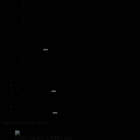
Nồi Áp Suất
Nồi Cao Tần
Nồi Chiên Hơi Nước
Nồi Chiên Không Dầu
Nồi Cơm Điện
Nồi kho hầm
Nồi Lẩu Nướng
Ổ cắm điện
Tủ sấy quần áo
Đồ Gia Dụng
Bình giữ nhiệt
Bộ Nồi Chảo
Cân Thông Minh
đũa inox
Muôi
Linh kiện sản phẩm
Máy hút mùi
Ngành Hàng Khí
Robot Hút Bụi
Quạt điều hòa
Sản phẩm mới
Thiết Bị Nhà Bếp
Bếp Từ
Sản phẩm bán chạy
Được xếp hạng
4.50
5 sao