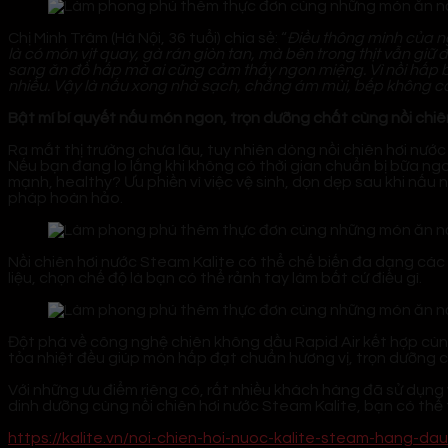
Chị Minh Trâm (Hà Nội, 36 tuổi) chia sẻ: “
Điều thông minh của ng
là có món vịt quay, gà rán giòn tan, mà bên trong thịt vẫn gi
sang ăn đồ hấp mà ai cũng cảm thấy ngon miệng. Vì nồi hấp bằng 
nhiều. Vậy là nấu xong nhà sạch, chẳng ám mùi, bếp không còn
Bật mí bí quyết nấu món ngon, trọn dưỡng chất cùng nồi chiê
Ra mắt thị trường chưa lâu, tuy nhiên dòng nồi chiên hơi nướ
Nếu bạn đang lo lắng khi không có thời gian chuẩn bị bữa ng
mạnh, healthy? Ưu phiền vì việc vệ sinh, dọn dẹp sau khi nấu
pháp hoàn hảo.
Nồi chiên hơi nước Steam Kalite có thể chế biến đa dạng các
liệu, chọn chế độ là bạn có thể rảnh tay làm bất cứ điều gì.
Đột phá về công nghệ chiên không dầu Rapid Air kết hợp cùn
tỏa nhiệt đều giúp món hấp đạt chuẩn hương vị, trọn dưỡng c
Với những ưu điểm riêng có, rất nhiều khách hàng đã sử dụng 
dinh dưỡng cùng nồi chiên hơi nước Steam Kalite, bạn có thể
https://kalite.vn/noi-chien-hoi-nuoc-kalite-steam-hang-da