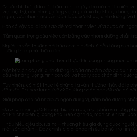
Chuẩn bị thực đơn các bữa trong ngày cho cả nhà là niềm vui,
việc nội trợ, còn những công việc ngoài xã hội khác, chăm, d
ngon, vừa nhanh mà vẫn đảm bảo sức khỏe, dinh dưỡng. Và hơn
Hơn cả vậy đó là làm sao để mọi thành viên vừa được ăn ngon,
Tầm quan trọng của việc cân bằng các nhóm dưỡng chất tr
Người ta vẫn thường nói bữa cơm gia đình là nền tảng của hạn
dưỡng trong một bữa cơm.
Một bữa ăn đầy đủ dinh dưỡng là bữa ăn đảm bảo có đủ 4 nhó
cầu về năng lượng, tính cân đối và hợp lý các chất dinh dưỡn
Tuy nhiên, có một thực tế chúng ta vẫn thường thấy đó là phầ
đậm đà. Tại sao lại như vậy? Phương pháp nào để các bà nộ
Giải pháp cho cả nhà bữa ngon đúng vị, đảm bảo dưỡng chất c
Đa phần mọi người không thích ăn rau, một phần vì những phư
ăn khi chế biến lại càng khó. Bên cạnh đó, món chiên rán luô
Thấu hiểu điều đó, Kalite – thương hiệu gia dụng được người 
một sản phẩm – Đây chính là giải pháp nhiều bà nội trợ tìm t