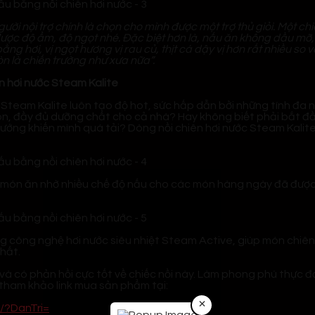
ười nội trợ chính là chọn cho mình được một trợ thủ giỏi. Một ch
ữ được độ ẩm, độ ngọt nhé. Đặc biệt hơn là, nấu ăn không dầu mỡ
hơi, vị ngọt hương vị rau củ, thịt cá dậy vị hơn rất nhiều so vớ
 là chiến trường như xưa nữa”.
n hơi nước Steam Kalite
c Steam Kalite luôn tạo độ hot, sức hấp dẫn bởi những tính đa n
on, đầy đủ dưỡng chất cho cả nhà? Hay không biết phải bắt đầ
 nướng khiến mình quá tải? Dòng nồi chiên hơi nước Steam Kalit
 món ăn nhờ nhiều chế độ nấu cho các món hàng ngày đã được lậ
g công nghệ hơi nước siêu nhiệt Steam Active, giúp món chiên
hất.
và có phản hồi cực tốt về chiếc nồi này. Làm phong phú thực đ
 tham khảo link mua sản phẩm tại:
×
u/?DanTri=