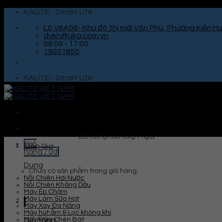
Skip
KALITE - Smart Life
to
content
Lô V6A08- Khu đô thị mới Văn Phú, Phường Kiến Hư
dvkh@ukg.com.vn
08:00 - 17:00
19001850
KALITE - Smart Life
Đổi mới tại nhà trong 7 ngày
Giỏ
Điện Gia
hàng /
0
₫
Dụng
Chưa có sản phẩm trong giỏ hàng.
Nồi Chiên Hơi Nước
Nồi Chiên Không Dầu
Máy Ép Chậm
Máy Làm Sữa Hạt
Máy Xay Đa Năng
Máy hút ẩm & Lọc không khí
Máy Rửa Chén Bát
Giỏ hàng