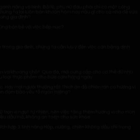
gánh nặng vô hình. Bởi lẽ, phụ nữ đâu phải chỉ có một công
 chúng ta lại luôn băn khoăn hôm nay nấu gì cho cả nhà để vừa
rong gia đình?
ũng bộn bề với việc bếp núc?
 trong gia đình, chúng ta cần lưu ý đến việc cân bằng dinh
in và khoáng chất. Qua đó, mới cung cấp cho cơ thể đủ nhu
iều loại thực phẩm cho bữa cơm hàng ngày.
. Hay mọi người thường rất thích ăn đồ chiên rán có hương vị
vẫn đảm bảo yếu tố ngon miệng?
 trọn vị ngọt tự nhiên, nên việc tăng thêm hương vị cho món
nhiều dầu mỡ, không an toàn cho sức khỏe.
tích hợp 3 tính năng Hấp, nướng, chiên không dầu chỉ trong