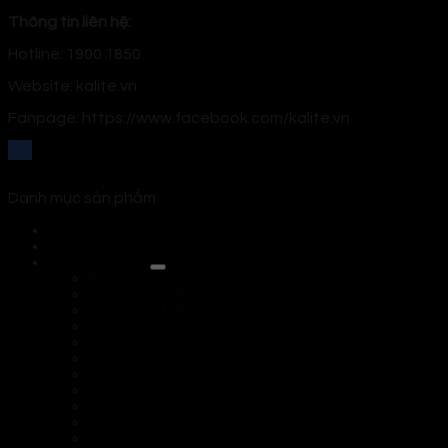
Thông tin liên hệ:
Hotline: 1900 1850
Website: kalite.vn
Fanpage: https://www.facebook.com/kalite.vn
Khi đàn ông trổ tài vào bếp ngày 20.10
Top 5 lý do tại sao bạn nên sở hữu một chiếc nồi chiên hơi nư
Danh mục sản phẩm
Bếp từ hỗn hợp
Chưa phân loại
Điện Gia Dụng
Ấm Siêu Tốc
Bếp nướng điện
Bình Thủy Điện
Máy Ép Chậm
Máy hút ẩm & Lọc không khí
Máy hút bụi
Máy Làm Sữa Hạt
Máy Rửa Chén Bát
Máy sưởi
Máy tăm nước
Máy Xay Đa Năng