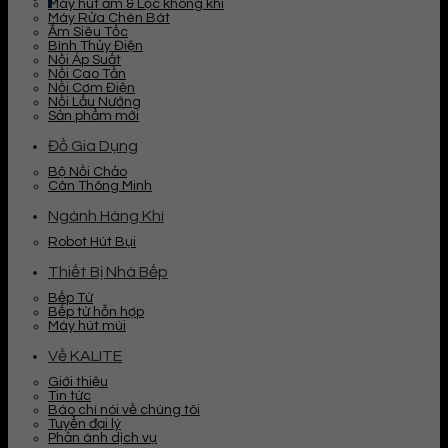
Máy hút ẩm & Lọc không khí
Máy Rửa Chén Bát
Ấm Siêu Tốc
Bình Thủy Điện
Nồi Áp Suất
Nồi Cao Tần
Nồi Cơm Điện
Nồi Lẩu Nướng
Sản phẩm mới
Đồ Gia Dụng
Bộ Nồi Chảo
Cân Thông Minh
Ngành Hàng Khí
Robot Hút Bụi
Thiết Bị Nhà Bếp
Bếp Từ
Bếp từ hỗn hợp
Máy hút mùi
Về KALITE
Giới thiệu
Tin tức
Báo chí nói về chúng tôi
Tuyển đại lý
Phản ánh dịch vụ