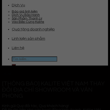
Dịch Vụ
Báo giá linh kiện
Dịch Vụ Bảo Hành
Sản Phẩm Thanh Lý
Vào Bếp Cùng Kalite
Quà tặng doanh nghiệp
Linh kiện sản phẩm
Liên hệ
Tìm
kiếm:
Tin Tức
[THÔNG BÁO] KALITE VIỆT NAM THAY
ĐỔI ĐỊA CHỈ SHOWROOM VÀ VĂN
PHÒNG
Kính gửi Quý đối tác, Quý khách hàng!
Để thuận tiện cho các hoạt động kinh doanh, Kalite Việt