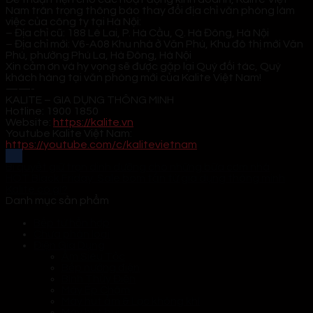
Nam trân trọng thông báo thay đổi địa chỉ văn phòng làm
việc của công ty tại Hà Nội:
–
Địa chỉ cũ: 188 Lê Lai, P. Hà Cầu, Q. Hà Đông, Hà Nội
–
Địa chỉ mới: V6-A08 Khu nhà ở Văn Phú, Khu đô thị mới Văn
Phú, phường Phú La, Hà Đông, Hà Nội
Xin cảm ơn và hy vọng sẽ được gặp lại Quý đối tác, Quý
khách hàng tại văn phòng mới của Kalite Việt Nam!
——-
KALITE – GIA DỤNG THÔNG MINH
Hotline: 1900 1850
Website:
https://kalite.vn
Youtube Kalite Việt Nam:
https://youtube.com/c/kalitevietnam
Bí quyết giữ trọn dinh dưỡng cho những bữa cơm nhà
HOT Black Friday: Sale bom tấn từ gia dụng thông minh
Kalite có gì?
Danh mục sản phẩm
Bếp từ hỗn hợp
Chưa phân loại
Điện Gia Dụng
Ấm Siêu Tốc
Bếp nướng điện
Bình Thủy Điện
Máy Ép Chậm
Máy hút ẩm & Lọc không khí
Máy hút bụi