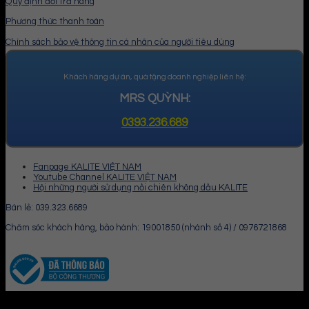
Quy định đổi trả hàng
Phương thức thanh toán
Chính sách bảo vệ thông tin cá nhân của người tiêu dùng
Khách hàng dự án, quà tặng doanh nghiệp liên hệ:
MRS QUỲNH:
0393.236.689
Fanpage KALITE VIỆT NAM
Youtube Channel KALITE VIỆT NAM
Hội những người sử dụng nồi chiên không dầu KALITE
Bán lẻ: 039.323.6689
Chăm sóc khách hàng, bảo hành: 19001850 (nhánh số 4) / 0976721868