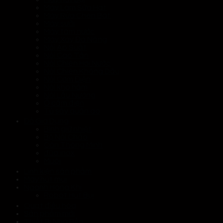
Máy Làm Sữa Hạt
Máy Rửa Chén Bát
Máy sưởi
Máy tăm nước
Máy Xay Đa Năng
Nồi Áp Suất
Nồi Cao Tần
Nồi Chiên Hơi Nước
Nồi Chiên Không Dầu
Nồi Cơm Điện
Nồi kho hầm
Nồi Lẩu Nướng
Ổ cắm điện
Tủ sấy quần áo
Đồ Gia Dụng
Bình giữ nhiệt
Bộ Nồi Chảo
Cân Thông Minh
đũa inox
Muôi
Linh kiện sản phẩm
Máy hút mùi
Ngành Hàng Khí
Robot Hút Bụi
Quạt điều hòa
Sản phẩm mới
Thiết Bị Nhà Bếp