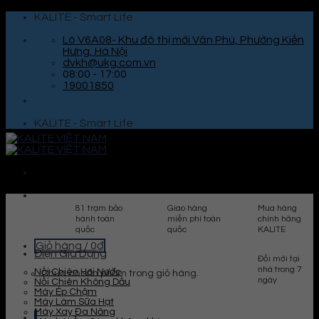
Skip
KALITE - Smart Life
to
content
Lô V6A08- Khu đô thị mới Văn Phú, Phường Kiến
Hưng, Hà Nội
dvkh@ukg.com.vn
08:00 - 17:00
19001850
KALITE - Smart Life
81 trạm bảo
Giao hàng
Mua hàng
hành toàn
miễn phí toàn
chính hãng
quốc
quốc
KALITE
Giỏ hàng /
0
₫
Điện Gia Dụng
Đổi mới tại
nhà trong 7
Nồi Chiên Hơi Nước
Chưa có sản phẩm trong giỏ hàng.
ngày
Nồi Chiên Không Dầu
Máy Ép Chậm
Máy Làm Sữa Hạt
Máy Xay Đa Năng