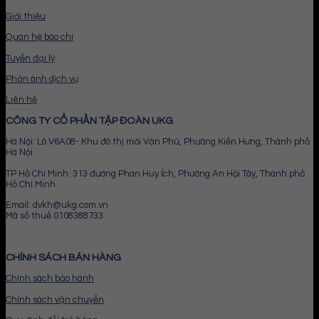
Giới thiệu
Quan hệ báo chí
Tuyển đại lý
Phản ánh dịch vụ
Liên hệ
CÔNG TY CỔ PHẦN TẬP ĐOÀN UKG
Hà Nội: Lô V6A08- Khu đô thị mới Văn Phú, Phường Kiến Hưng, Thành phố
Hà Nội
TP Hồ Chí Minh: 313 đường Phan Huy Ích, Phường An Hội Tây, Thành phố
Hồ Chí Minh
Email: dvkh@ukg.com.vn
Mã số thuế 0108388733
CHÍNH SÁCH BÁN HÀNG
Chính sách bảo hành
Chính sách vận chuyển