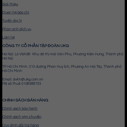
Giới thiệu
Quan hệ báo chí
Tuyển đại lý
Phản ánh dịch vụ
Liên hệ
CÔNG TY CỔ PHẦN TẬP ĐOÀN UKG
Hà Nội: Lô V6A08- Khu đô thị mới Văn Phú, Phường Kiến Hưng, Thành phố
Hà Nội
TP Hồ Chí Minh: 313 đường Phan Huy Ích, Phường An Hội Tây, Thành phố
Hồ Chí Minh
Email: dvkh@ukg.com.vn
Mã số thuế 0108388733
CHÍNH SÁCH BÁN HÀNG
Chính sách bảo hành
Chính sách vận chuyển
Quy định đổi trả hàng