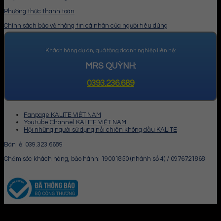
Phương thức thanh toán
Chính sách bảo vệ thông tin cá nhân của người tiêu dùng
Khách hàng dự án, quà tặng doanh nghiệp liên hệ:
MRS QUỲNH:
0393.236.689
Fanpage KALITE VIỆT NAM
Youtube Channel KALITE VIỆT NAM
Hội những người sử dụng nồi chiên không dầu KALITE
Bán lẻ: 039.323.6689
Chăm sóc khách hàng, bảo hành: 19001850 (nhánh số 4) / 0976721868