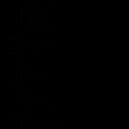
Ấm Siêu Tốc
Bình Thủy Điện
Nồi Áp Suất
Nồi Cao Tần
Nồi Cơm Điện
Nồi Lẩu Nướng
Sản phẩm mới
Đồ Gia Dụng
Bộ Nồi Chảo
Cân Thông Minh
Ngành Hàng Khí
Robot Hút Bụi
Thiết Bị Nhà Bếp
Bếp Từ
Bếp từ hỗn hợp
Máy hút mùi
Về KALITE
Giới thiệu
Tin tức
Báo chí nói về chúng tôi
Tuyển đại lý
Phản ánh dịch vụ
Dịch Vụ
Báo giá linh kiện
Dịch Vụ Bảo Hành
Sản Phẩm Thanh Lý