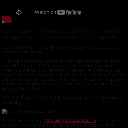
Công đoạn quan trọng để quyết định món nem lụi
có ngon hay không là phần pha nước chấm nhé.
Nước chấm thì mình sử dụng theo công thức sau, các bạn
có thể áp dụng nhé:
Mình dùng 2 thìa dầu điều phi thơm hành tỏi băm nếu như
mua được gan thì sẽ rất ngon tuy nhiên hôm nay mình
không mua được gan nên mình sử dụng 1 thìa thịt xay cho
vào cùng với hỗn hợp hành tỏi phi thơm, 2 thìa bột năng hoà
với 100ml nước đổ vào phần hỗn hợp. Mình đun hỗn hợp đến
khi sệt sệt thì mình thêm vào 2 thìa bơ lạc đun trong 2-3
phút nữa là tắt bếp.
Sau 2-3 tiếng thì mình lấy thịt ra, bọc quanh xả xếp ra khay
và nướng.
Ở đây mình sử dụng
Nồi chiên hơi nước KALITE
Steam Star,
hoặc các bạn có thể sử dụng nồi chiên không dầu bình