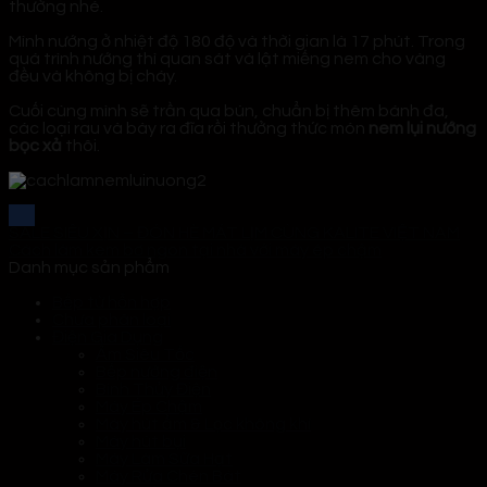
thường nhé.
Mình nướng ở nhiệt độ 180 độ và thời gian là 17 phút. Trong
quá trình nướng thì quan sát và lật miếng nem cho vàng
đều và không bị cháy.
Cuối cùng mình sẽ trần qua bún, chuẩn bị thêm bánh đa,
các loại rau và bày ra đĩa rồi thưởng thức món
nem lụi nướng
bọc xả
thôi.
SALE SIÊU XỊN – ĐÓN HÈ MÁT LỊM CÙNG KALITE VIỆT NAM
Cách làm kem bơ ngon tại nhà với máy ép chậm
Danh mục sản phẩm
Bếp từ hỗn hợp
Chưa phân loại
Điện Gia Dụng
Ấm Siêu Tốc
Bếp nướng điện
Bình Thủy Điện
Máy Ép Chậm
Máy hút ẩm & Lọc không khí
Máy hút bụi
Máy Làm Sữa Hạt
Máy Rửa Chén Bát