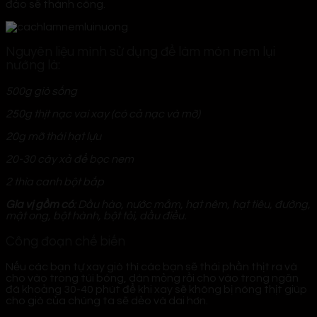
đảo sẽ thành công.
Nguyên liệu mình sử dụng để làm món nem lụi
nướng là:
500g giò sống
250g thịt nạc vai xay (có cả nạc và mỡ)
20g mỡ thái hạt lựu
20-30 cây xả để bọc nem
2 thìa canh bột bắp
Gia vị gồm có
: Dầu hào, nước mắm, hạt nêm, hạt tiêu, đường,
mật ong, bột hành, bột tỏi, dầu điều.
Công đoạn chế biến
Nếu các bạn tự xay giò thì các bạn sẽ thái phần thịt ra và
cho vào trong túi bóng, dàn mỏng rồi cho vào trong ngăn
đá khoảng 30-40 phút để khi xay sẽ không bị nóng thịt giúp
cho giò của chúng ta sẽ dẻo và dai hơn.