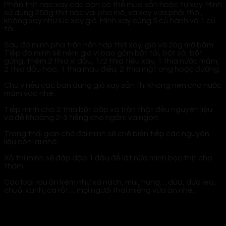
Phần thịt nạc xay các bạn có thể mua sẵn hoặc tự xay. Mình
sử dụng 250g thịt nạc vai pha mỡ, và xay vừa phải thôi,
không xay như lúc xay giò. Mình xay cùng 5 củ hành và 1 củ
tỏi.
Sau đó mình pha trộn hỗn hợp thịt xay, giò và 20g mỡ băm.
Tiếp đó mình sẽ nêm gia vị bao gồm bột tỏi, bột sả, bột
gừng, thêm 2 thìa xì dầu, 1/2 thìa tiêu xay, 1 thìa nước mắm,
2 thìa dầu hào, 1 thìa màu điều, 2 thìa mật ong hoặc đường.
Chú ý nếu các bạn dùng giò xay sẵn thì không nên cho nước
mắm vào nhé.
Tiếp mình cho 2 thìa bột bắp và trộn thật đều nguyên liệu
và để khoảng 2-3 tiếng cho ngấm và ngon.
Trong thời gian chờ đợi mình sẽ chế biến tiếp các nguyên
liệu còn lại nhé.
Xả thì mình sẽ đập dập 1 đầu để lát nữa mình bọc thịt cho
thơm
Các loại rau ăn kèm như xà nách, mùi, húng… dứa, dưa leo,
chuối xanh, cà rốt… mọi người thái miếng vừa ăn nhé.