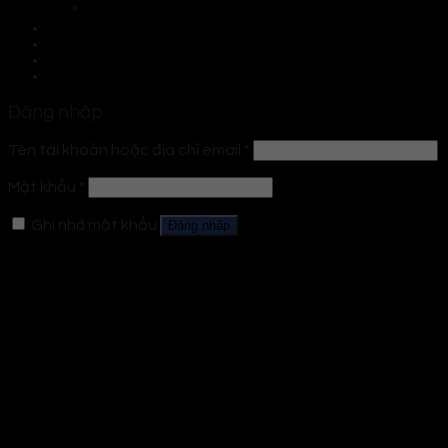
Vào Bếp Cùng Kalite
Quà tặng doanh nghiệp
Linh kiện sản phẩm
Liên hệ
Đăng nhập
Đăng nhập
Tên tài khoản hoặc địa chỉ email
*
Mật khẩu
*
Ghi nhớ mật khẩu
Đăng nhập
Quên mật khẩu?