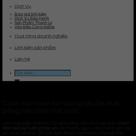
Dịch Vụ
Báo giá linh kiện
Dịch Vụ Bảo Hành
Sản Phẩm Thanh Lý
Vào Bếp Cùng Kalite
Quà tặng doanh nghiệp
Linh kiện sản phẩm
Liên hệ
Tìm
kiếm:
Vào Bếp Cùng Kalite
Cách làm nem lụi nướng chuẩn Huế
bằng nồi chiên hơi nước
Hôm nay bếp nhà KALITE sẽ hướng dẫn cho các bạn
cách
làm nem lụi nướng bọc xả
vừa thơm ngon vừa nhanh gọn lại
an toàn vệ sinh, chỉ cần làm theo cách mình chia sẻ bảo