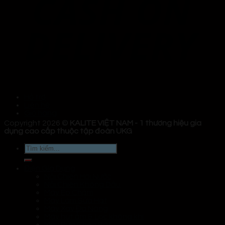
Hỗ trợ
Liên hệ
Giỏ hàng
Copyright 2026 ©
KALITE VIỆT NAM - 1 thương hiệu gia
dụng cao cấp thuộc tập đoàn UKG
Tìm
kiếm:
Điện Gia Dụng
Nồi Chiên Hơi Nước
Nồi Chiên Không Dầu
Máy Ép Chậm
Máy Làm Sữa Hạt
Máy Xay Đa Năng
Máy hút ẩm & Lọc không khí
Máy Rửa Chén Bát