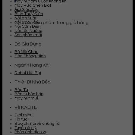
Máy hút ẩm & Lọc không khí
Máy Rửa Chén Bát
Ấm Siêu Tốc
Giỏ hàng
Bình Thủy Điện
Nồi Áp Suất
Nồi Cao Tần
Chưa có sản phẩm trong giỏ hàng.
Nồi Cơm Điện
Nồi Lẩu Nướng
Sản phẩm mới
Đồ Gia Dụng
Bộ Nồi Chảo
Cân Thông Minh
Ngành Hàng Khí
Robot Hút Bụi
Thiết Bị Nhà Bếp
Bếp Từ
Bếp từ hỗn hợp
Máy hút mùi
Về KALITE
Giới thiệu
Tin tức
Báo chí nói về chúng tôi
Tuyển đại lý
Phản ánh dịch vụ