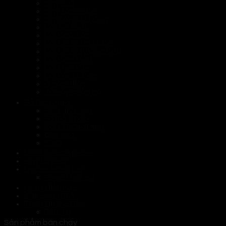
Máy sưởi
Máy tăm nước
Máy Xay Đa Năng
Nồi Áp Suất
Nồi Cao Tần
Nồi Chiên Hơi Nước
Nồi Chiên Không Dầu
Nồi Cơm Điện
Nồi kho hầm
Nồi Lẩu Nướng
Ổ cắm điện
Tủ sấy quần áo
Đồ Gia Dụng
Bình giữ nhiệt
Bộ Nồi Chảo
Cân Thông Minh
đũa inox
Muôi
Linh kiện sản phẩm
Máy hút mùi
Ngành Hàng Khí
Robot Hút Bụi
Quạt điều hòa
Sản phẩm mới
Thiết Bị Nhà Bếp
Bếp Từ
Sản phẩm bán chạy