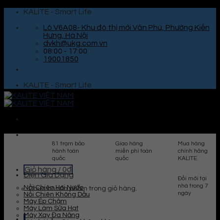
Skip
KALITE - Smart Life
to
content
Lô V6A08- Khu đô thị mới Văn Phú, Phường Kiến
Hưng, Hà Nội
dvkh@ukg.com.vn
08:00 - 17:00
19001850
KALITE - Smart Life
81 trạm bảo
Giao hàng
Mua hàng
hành toàn
miễn phí toàn
chính hãng
quốc
quốc
KALITE
Giỏ hàng /
0
₫
Điện Gia Dụng
Đổi mới tại
nhà trong 7
Nồi Chiên Hơi Nước
Chưa có sản phẩm trong giỏ hàng.
ngày
Nồi Chiên Không Dầu
Máy Ép Chậm
Máy Làm Sữa Hạt
Máy Xay Đa Năng