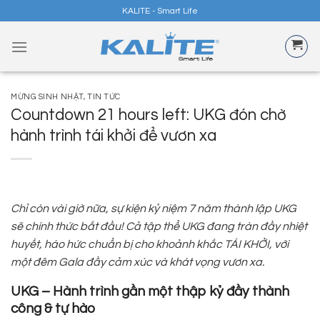
Skip
KALITE - Smart Life
to
content
MỪNG SINH NHẬT
,
TIN TỨC
Countdown 21 hours left: UKG đón chờ
hành trình tái khởi để vươn xa
Chỉ còn vài giờ nữa, sự kiện kỷ niệm 7 năm thành lập UKG
sẽ chính thức bắt đầu! Cả tập thể UKG đang tràn đầy nhiệt
huyết, háo hức chuẩn bị cho khoảnh khắc TÁI KHỞI, với
một đêm Gala đầy cảm xúc và khát vọng vươn xa.
UKG – Hành trình gần một thập kỷ đầy thành
công & tự hào