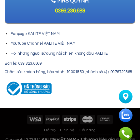
MRS QUỲNH:
0393.236.689
Fanpage KALITE VIỆT NAM
Youtube Channel KALITE VIỆT NAM
Hội những người sử dụng nồi chiên không dầu KALITE
Bán lẻ: 039.323.6689
Chăm sóc khách hàng, bảo hành: 19001850 (nhánh số 4) / 0976721868
Hỗ trợ
Liên hệ
Giỏ hàng
Copyright 2026 ©
KALITE VIỆT NAM - 1 thương hiệu gia dụng cao