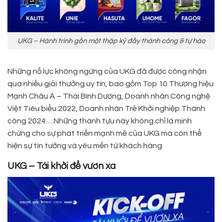
UKG – Hành trình gần một thập kỷ đầy thành công & tự hào
Những nỗ lực không ngừng của UKG đã được công nhận
qua nhiều giải thưởng uy tín, bao gồm Top 10 Thương hiệu
Mạnh Châu Á – Thái Bình Dương, Doanh nhân Công nghệ
Việt Tiêu biểu 2022, Doanh nhân Trẻ Khởi nghiệp Thành
công 2024… Những thành tựu này không chỉ là minh
chứng cho sự phát triển mạnh mẽ của UKG mà còn thể
hiện sự tin tưởng và yêu mến từ khách hàng.
UKG – Tái khởi để vươn xa