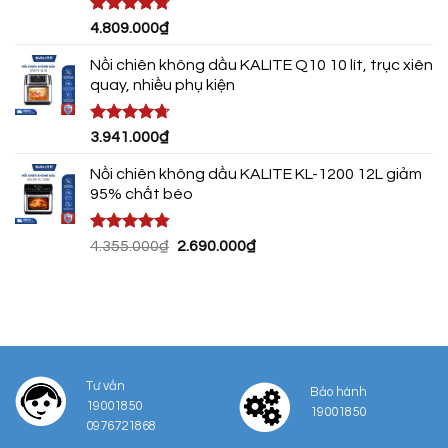
399.000₫.
Được xếp
4.809.000
₫
hạng
4.75
5 sao
Nồi chiên không dầu KALITE Q10 10 lít, trục xiên
quay, nhiều phụ kiện
Được xếp
3.941.000
₫
hạng
4.72
5 sao
Nồi chiên không dầu KALITE KL-1200 12L giảm
95% chất béo
Được xếp
Giá
Giá
4.355.000
₫
2.690.000
₫
hạng
4.80
gốc
hiện
5 sao
là:
tại
4.355.000₫.
là:
2.690.000₫.
Tư vấn
Bảo hành
19001850
19001850
0976721868