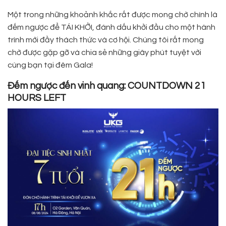
Một trong những khoảnh khắc rất được mong chờ chính là
đếm ngược để TÁI KHỞI, đánh dấu khởi đầu cho một hành
trình mới đầy thách thức và cơ hội. Chúng tôi rất mong
chờ được gặp gỡ và chia sẻ những giây phút tuyệt vời
cùng bạn tại đêm Gala!
Đếm ngược đến vinh quang: COUNTDOWN 21
HOURS LEFT