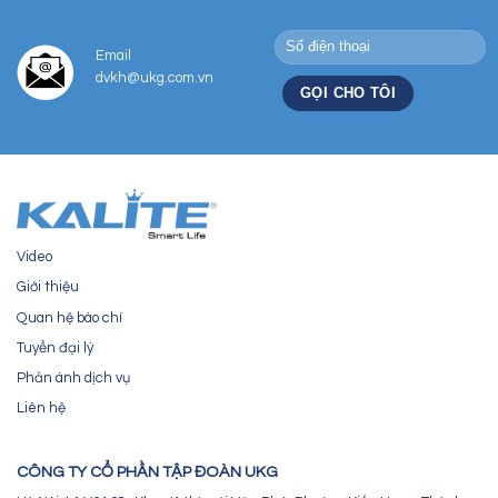
Email
dvkh@ukg.com.vn
Video
Giới thiệu
Quan hệ báo chí
Tuyển đại lý
Phản ánh dịch vụ
Liên hệ
CÔNG TY CỔ PHẦN TẬP ĐOÀN UKG