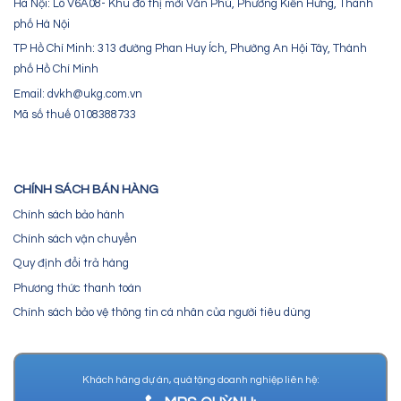
Hà Nội: Lô V6A08- Khu đô thị mới Văn Phú, Phường Kiến Hưng, Thành
phố Hà Nội
TP Hồ Chí Minh: 313 đường Phan Huy Ích, Phường An Hội Tây, Thành
phố Hồ Chí Minh
Email: dvkh@ukg.com.vn
Mã số thuế 0108388733
CHÍNH SÁCH BÁN HÀNG
Chính sách bảo hành
Chính sách vận chuyển
Quy định đổi trả hàng
Phương thức thanh toán
Chính sách bảo vệ thông tin cá nhân của người tiêu dùng
Khách hàng dự án, quà tặng doanh nghiệp liên hệ: