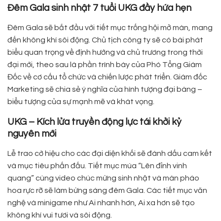
Đêm Gala sinh nhật 7 tuổi UKG đầy hứa hẹn
Đêm Gala sẽ bắt đầu với tiết mục trống hội mở màn, mang
đến không khí sôi động. Chủ tịch công ty sẽ có bài phát
biểu quan trọng về định hướng và chủ trương trong thời
đại mới, theo sau là phần trình bày của Phó Tổng Giám
Đốc về cơ cấu tổ chức và chiến lược phát triển. Giám đốc
Marketing sẽ chia sẻ ý nghĩa của hình tượng đại bàng –
biểu tượng của sự mạnh mẽ và khát vọng.
UKG – Kích lửa truyền động lực tái khởi kỷ
nguyên mới
Lễ trao cờ hiệu cho các đại diện khối sẽ đánh dấu cam kết
và mục tiêu phấn đấu. Tiết mục múa “Lên đỉnh vinh
quang” cùng video chúc mừng sinh nhật và màn pháo
hoa rực rỡ sẽ làm bừng sáng đêm Gala. Các tiết mục văn
nghệ và minigame như Ai nhanh hơn, Ai xa hơn sẽ tạo
không khí vui tươi và sôi động.