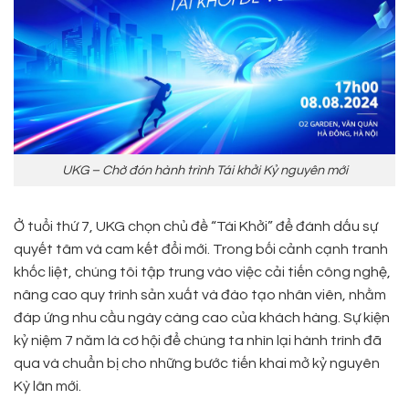
UKG – Chờ đón hành trình Tái khởi Kỷ nguyên mới
Ở tuổi thứ 7, UKG chọn chủ đề “Tái Khởi” để đánh dấu sự
quyết tâm và cam kết đổi mới. Trong bối cảnh cạnh tranh
khốc liệt, chúng tôi tập trung vào việc cải tiến công nghệ,
nâng cao quy trình sản xuất và đào tạo nhân viên, nhằm
đáp ứng nhu cầu ngày càng cao của khách hàng. Sự kiện
kỷ niệm 7 năm là cơ hội để chúng ta nhìn lại hành trình đã
qua và chuẩn bị cho những bước tiến khai mở kỷ nguyên
Kỳ lân mới.