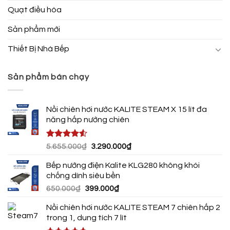
Quạt điều hòa
Sản phẩm mới
Thiết Bị Nhà Bếp
Sản phẩm bán chạy
Nồi chiên hơi nước KALITE STEAM X 15 lít đa
năng hấp nướng chiên
Được xếp
Giá
Giá
5.655.000
₫
3.290.000
₫
hạng
4.50
gốc
hiện
5 sao
Bếp nướng điện Kalite KLG280 không khói
là:
tại
chống dính siêu bền
5.655.000₫.
là:
Giá
Giá
650.000
₫
399.000
₫
3.290.000₫.
gốc
hiện
Nồi chiên hơi nước KALITE STEAM 7 chiên hấp 2
là:
tại
trong 1, dung tích 7 lít
650.000₫.
là: