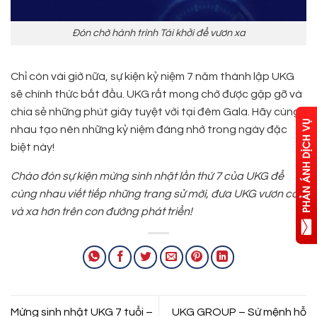
Đón chờ hành trình Tái khởi để vươn xa
Chỉ còn vài giờ nữa, sự kiện kỷ niệm 7 năm thành lập UKG
sẽ chính thức bắt đầu. UKG rất mong chờ được gặp gỡ và
chia sẻ những phút giây tuyệt vời tại đêm Gala. Hãy cùng
nhau tạo nên những kỷ niệm đáng nhớ trong ngày đặc
biệt này!
Chào đón sự kiện mừng sinh nhật lần thứ 7 của UKG để
cùng nhau viết tiếp những trang sử mới, đưa UKG vươn cao
và xa hơn trên con đường phát triển!
Mừng sinh nhật UKG 7 tuổi –
UKG GROUP – Sứ mệnh hỗ