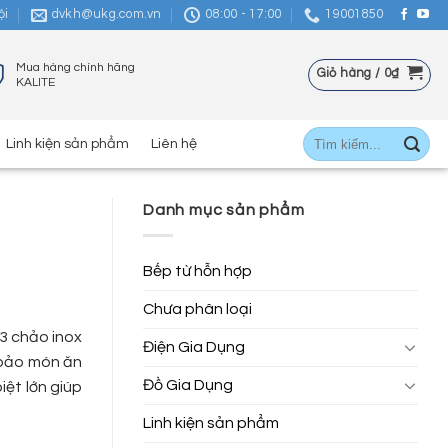
ội
dvkh@ukg.com.vn
08:00 - 17:00
19001850
Mua hàng chính hãng
Giỏ hàng /
0
₫
KALITE
Tìm
Linh kiện sản phẩm
Liên hệ
kiếm:
Danh mục sản phẩm
Bếp từ hỗn hợp
Chưa phân loại
3 chảo inox
Điện Gia Dụng
 bảo món ăn
Đồ Gia Dụng
ệt lớn giúp
Linh kiện sản phẩm