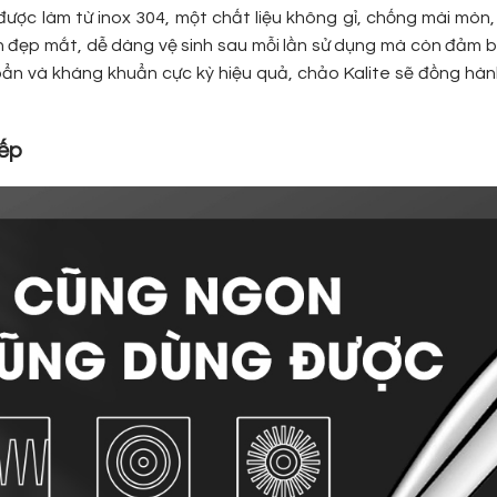
ược làm từ inox 304, một chất liệu không gỉ, chống mài mòn,
ôn đẹp mắt, dễ dàng vệ sinh sau mỗi lần sử dụng mà còn đảm 
bẩn và kháng khuẩn cực kỳ hiệu quả, chảo Kalite sẽ đồng hà
bếp