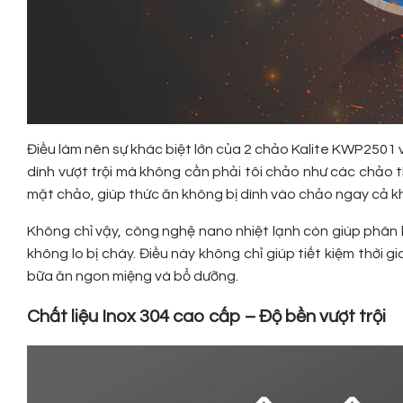
Điều làm nên sự khác biệt lớn của 2 chảo Kalite KWP2501
dính vượt trội mà không cần phải tôi chảo như các chảo 
mặt chảo, giúp thức ăn không bị dính vào chảo ngay cả kh
Không chỉ vậy, công nghệ nano nhiệt lạnh còn giúp phân
không lo bị cháy. Điều này không chỉ giúp tiết kiệm thờ
bữa ăn ngon miệng và bổ dưỡng.
Chất liệu Inox 304 cao cấp – Độ bền vượt trội