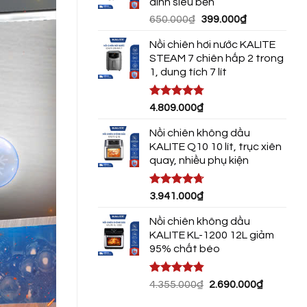
dính siêu bền
3.290.00
Giá
Giá
650.000
₫
399.000
₫
gốc
hiện
Nồi chiên hơi nước KALITE
là:
tại
STEAM 7 chiên hấp 2 trong
650.000₫.
là:
1, dung tích 7 lít
399.000₫.
Được xếp
4.809.000
₫
hạng
4.75
5 sao
Nồi chiên không dầu
KALITE Q10 10 lít, trục xiên
quay, nhiều phụ kiện
Được xếp
3.941.000
₫
hạng
4.72
5 sao
Nồi chiên không dầu
KALITE KL-1200 12L giảm
95% chất béo
Được xếp
Giá
Giá
4.355.000
₫
2.690.000
₫
hạng
4.80
gốc
hiện
5 sao