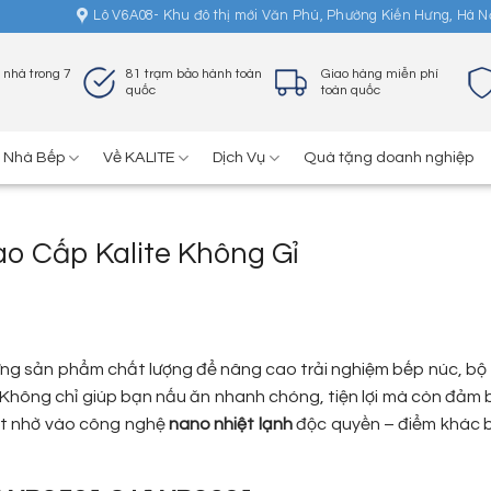
Lô V6A08- Khu đô thị mới Văn Phú, Phường Kiến Hưng, Hà N
 nhà trong 7
81 trạm bảo hành toàn
Giao hàng miễn phí
quốc
toàn quốc
ị Nhà Bếp
Về KALITE
Dịch Vụ
Quà tặng doanh nghiệp
o Cấp Kalite Không Gỉ
hững sản phẩm chất lượng để nâng cao trải nghiệm bếp núc, bộ 
a. Không chỉ giúp bạn nấu ăn nhanh chóng, tiện lợi mà còn đảm
iệt nhờ vào công nghệ
nano nhiệt lạnh
độc quyền – điểm khác bi