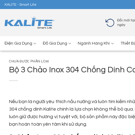
Skip
KALITE - Smart Life
to
content
Đổi mới tại
ngày
Điện Gia Dụng
Đồ Gia Dụng
Ngành Hàng Khí
Thiết B
CHƯA ĐƯỢC PHÂN LOẠI
Bộ 3 Chảo Inox 304 Chống Dính Ca
Nếu bạn là người yêu thích nấu nướng và luôn tìm kiếm n
304 chống dính Kalite chính là lựa chọn không thể bỏ qu
luôn giữ được hương vị tuyệt vời, bộ sản phẩm này đặc b
bạn hoàn toàn yên tâm khi sử dụng.