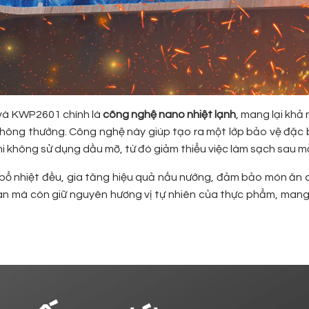
 và KWP2601 chính là
công nghệ nano nhiệt lạnh
, mang lại khả
thông thường. Công nghệ này giúp tạo ra một lớp bảo vệ đặc b
i không sử dụng dầu mỡ, từ đó giảm thiểu việc làm sạch sau mỗ
 bổ nhiệt đều, gia tăng hiệu quả nấu nướng, đảm bảo món ăn 
i gian mà còn giữ nguyên hương vị tự nhiên của thực phẩm, man