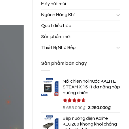
Máy hút mùi
Ngành Hàng Khí
Quạt điều hòa
Sản phẩm mới
Thiết Bị Nhà Bếp
Sản phẩm bán chạy
Nồi chiên hơi nước KALITE
STEAM X 15 lít đa năng hấp
nướng chiên
Được xếp
Giá
Giá
5.655.000
₫
3.290.000
₫
hạng
4.50
gốc
hiện
5 sao
Bếp nướng điện Kalite
là:
tại
KLG280 không khói chống
5.655.000₫.
là: