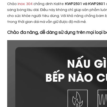
Chảo
inox 304
chống dính Kalite
KWP2501 và KWP2601
đ
sáng bóng lâu dài. Điều này không chỉ giúp sản phẩm lu
cho sức khỏe người tiêu dùng. Với khả năng chống bám 
trong thời gian dài mà vẫn giữ được độ mới mẻ.
Chảo đa năng, dễ dàng sử dụng trên mọi loại 