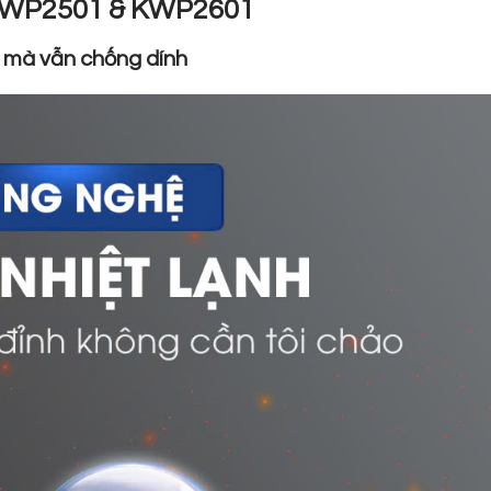
e KWP2501 & KWP2601
 mà vẫn chống dính