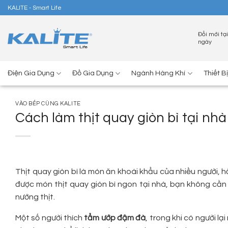
Skip
KALITE - Smart Life
to
content
Đổi mới tại
ngày
Điện Gia Dụng
Đồ Gia Dụng
Ngành Hàng Khí
Thiết B
VÀO BẾP CÙNG KALITE
Cách làm thịt quay giòn bì tại nh
Thịt quay giòn bì là món ăn khoái khẩu của nhiều người, 
được món thịt quay giòn bì ngon tại nhà, bạn không cần
nướng thịt.
Một số người thích
tẩm ướp đậm đà
, trong khi có người lạ