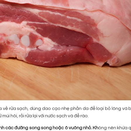
 về rửa sạch, dùng dao cạo nhẹ phần da để loại bỏ lông và b
i hôi, rồi rửa lại với nước sạch và để ráo.
nh các đường song song hoặc ô vuông nhỏ. Kh
ông nên khứa 