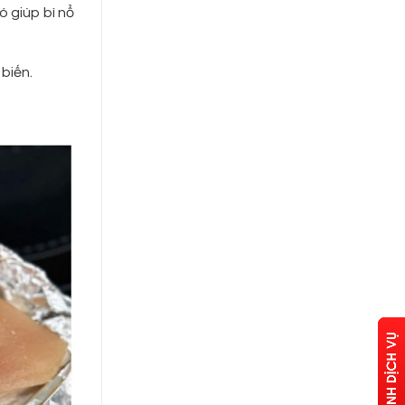
ó giúp bì nổ
 biến.