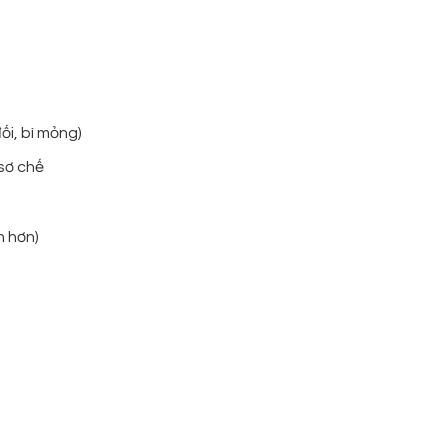
ối, bì mỏng)
 sơ chế
n hơn)