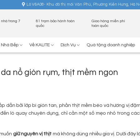
Lô V6A08- Khu đô thị mới Văn Phú, Phường Kiến Hưng, Hà N
 nhà trong 7
81 trạm bảo hành toàn
Giao hàng miễn phí
quốc
toàn quốc
ị Nhà Bếp
Về KALITE
Dịch Vụ
Quà tặng doanh nghiệp
à da nổ giòn rụm, thịt mềm ngon
hấp dẫn bởi lớp bì giòn tan, phần thịt mềm béo và hương vị đậ
 đến lò quay chuyên dụng, chỉ cần một số mẹo nhỏ trong các
i muốn
giữ nguyên vị thịt
mà không dùng nhiều gia vị. Dưới đây 