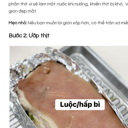
phần thịt vì sẽ làm mất nước khi nướng, khiến thịt bị khô..
giòn đẹp mắt.
Mẹo nhỏ:
Nếu bạn muốn bì giòn xốp hơn, có thể trần sơ miếng
Bước 2: Ướp thịt