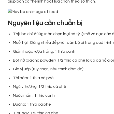
giúp bạn có thể linh hoạt lựa chọn theo sở thích.
Nguyên liệu cần chuẩn bị
Thịt ba chỉ: 500g (nên chọn loại có tỷ lệ mỡ và nạc cân đ
Muối hạt: Dùng nhiều để phủ toàn bộ bì trong quá trình
Giấm hoặc rượu trắng: 1 thìa canh
Bột nở (baking powder): 1/2 thìa cà phê (giúp da nổ giò
Gia vị ướp (tùy chọn, nếu thích đậm đà):
Tỏi băm: 1 thìa cà phê
Ngũ vị hương: 1/2 thìa cà phê
Nước mắm: 1 thìa canh
Đường: 1 thìa cà phê
Tiêu xay: 1/2 thìa cà phê