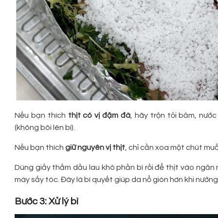
Nếu bạn thích
thịt có vị đậm đà
, hãy trộn tỏi băm, nước
(không bôi lên bì).
Nếu bạn thích
giữ nguyên vị thịt
, chỉ cần xoa một chút muối
Dùng giấy thấm dầu lau khô phần bì rồi để thịt vào ngăn m
máy sấy tóc. Đây là bí quyết giúp da nổ giòn hơn khi nướng
Bước 3: Xử lý bì