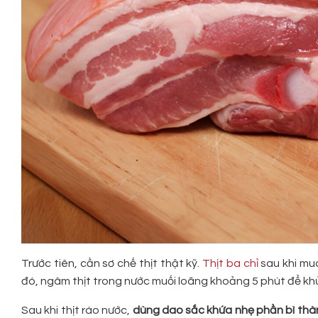
Trước tiên, cần sơ chế thịt thật kỹ.
Thịt ba chỉ
sau khi mua
đó, ngâm thịt trong nước muối loãng khoảng 5 phút để khử mù
Sau khi thịt ráo nước,
dùng dao sắc khứa nhẹ phần bì thà