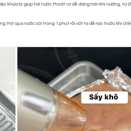
 Việc khứa bì giúp hơi nước thoát ra dễ dàng hơn khi nướng, từ đ
 thịt qua nước sôi trong 1 phút rồi vớt ra để ráo trước khi chế