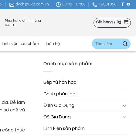
ội
dvkh@ukg.com.vn
08:00 - 17:00
19001850
Mua hàng chính hãng
Giỏ hàng /
0
₫
KALITE
Tìm
Linh kiện sản phẩm
Liên hệ
kiếm:
Danh mục sản phẩm
Bếp từ hỗn hợp
Chưa phân loại
m đà. Để làm
Điện Gia Dụng
h sơ chế và
Đồ Gia Dụng
Linh kiện sản phẩm
là công thức