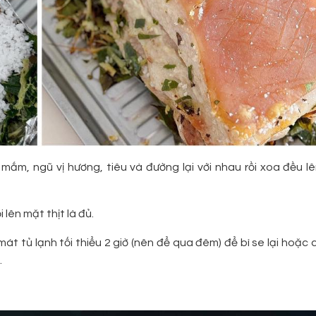
 mắm, ngũ vị hương, tiêu và đường lại với nhau rồi xoa đều l
 lên mặt thịt là đủ.
át tủ lạnh tối thiểu 2 giờ (nên để qua đêm) để bì se lại hoặc
.