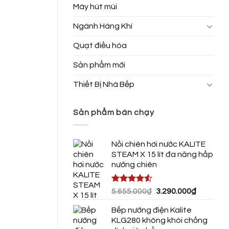
Máy hút mùi
Ngành Hàng Khí
Quạt điều hòa
Sản phẩm mới
Thiết Bị Nhà Bếp
Sản phẩm bán chạy
Nồi chiên hơi nước KALITE
STEAM X 15 lít đa năng hấp
nướng chiên
Được xếp
Giá
Giá
5.655.000
₫
3.290.000
₫
hạng
4.50
gốc
hiện
5 sao
Bếp nướng điện Kalite
là:
tại
KLG280 không khói chống
5.655.000₫.
là: