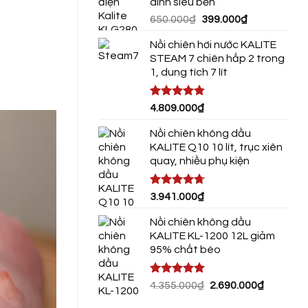
dính siêu bền
3.290.00
Giá
Giá
650.000
₫
399.000
₫
gốc
hiện
Nồi chiên hơi nước KALITE
là:
tại
STEAM 7 chiên hấp 2 trong
650.000₫.
là:
1, dung tích 7 lít
399.000₫.
Được xếp
4.809.000
₫
hạng
4.75
5 sao
Nồi chiên không dầu
KALITE Q10 10 lít, trục xiên
quay, nhiều phụ kiện
Được xếp
3.941.000
₫
hạng
4.72
5 sao
Nồi chiên không dầu
KALITE KL-1200 12L giảm
95% chất béo
Được xếp
Giá
Giá
4.355.000
₫
2.690.000
₫
hạng
4.80
gốc
hiện
5 sao