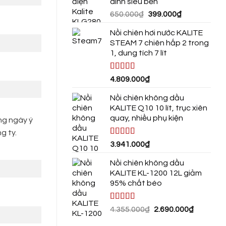
dính siêu bền
3.290.00
Giá
Giá
650.000
₫
399.000
₫
gốc
hiện
Nồi chiên hơi nước KALITE
là:
tại
STEAM 7 chiên hấp 2 trong
650.000₫.
là:
1, dung tích 7 lít
399.000₫.
Được xếp
4.809.000
₫
hạng
4.75
5
sao
Nồi chiên không dầu
KALITE Q10 10 lít, trục xiên
quay, nhiều phụ kiện
ng ngày ý
g ty.
Được xếp
3.941.000
₫
hạng
4.72
5
sao
Nồi chiên không dầu
KALITE KL-1200 12L giảm
95% chất béo
Được xếp
Giá
Giá
4.355.000
₫
2.690.000
₫
hạng
4.80
5
gốc
hiện
sao