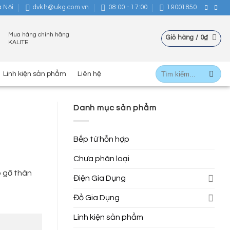
à Nội
dvkh@ukg.com.vn
08:00 - 17:00
19001850
Mua hàng chính hãng
Giỏ hàng /
0
₫
KALITE
Tìm
Linh kiện sản phẩm
Liên hệ
kiếm:
Danh mục sản phẩm
Bếp từ hỗn hợp
Chưa phân loại
p gỡ thân
Điện Gia Dụng
Đồ Gia Dụng
Linh kiện sản phẩm