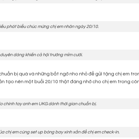
ếu phát biểu chúc mừng chị em nhân ngày 20/10.
duyên dáng khiến cả hội trường mỉm cười.
 chuẩn bị quà và những bất ngờ nho nhỏ để gửi tặng chị em tro
ần tạo nên một buổi 20/10 thật đáng nhớ cho chị em trong côn
o chính tay anh em UKG dành thời gian chuẩn bị.
ủa chị em cùng set up bóng bay xinh xắn để chị em check-in.