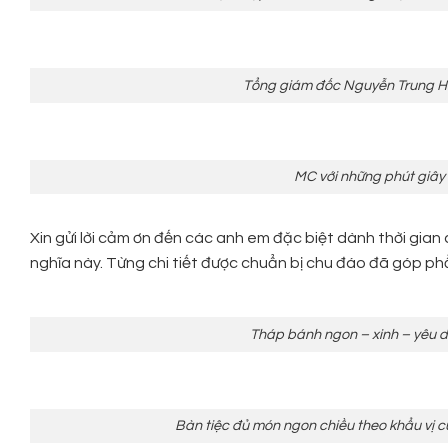
Tổng giám đốc Nguyễn Trung Hi
MC với những phút giây 
Xin gửi lời cảm ơn đến các anh em đặc biệt dành thời gian
nghĩa này. Từng chi tiết được chuẩn bị chu đáo đã góp ph
Tháp bánh ngon – xinh – yêu d
Bàn tiệc đủ món ngon chiều theo khẩu vị c