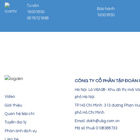
Tư vấn
Bảo hành
19001850
19001850
0976721868
CÔNG TY CỔ PHẦN TẬP ĐOÀN
Hà Nội: Lô V6A08- Khu đô thị mới 
Video
phố Hà Nội
Giới thiệu
TP Hồ Chí Minh: 313 đường Phan Hu
phố Hồ Chí Minh
Quan hệ báo chí
Email: dvkh@ukg.com.vn
Tuyển đại lý
Mã số thuế 0108388733
Phản ánh dịch vụ
Liên hệ