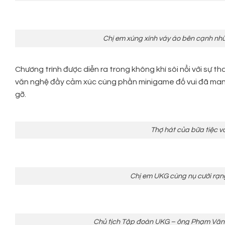
Chị em xúng xính váy áo bên cạnh nh
Chương trình được diễn ra trong không khí sôi nổi với sự t
văn nghệ đầy cảm xúc cùng phần minigame đố vui đã mang
gỡ.
Thợ hát của bữa tiệc v
Chị em UKG cùng nụ cười rạng
Chủ tịch Tập đoàn UKG – ông Phạm Văn Q