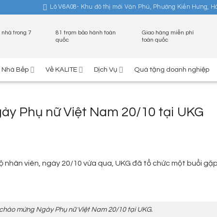
Lô V6A08- Khu đô thị mới Văn Phú, Phường Kiến Hưng, H
 nhà trong 7
81 trạm bảo hành toàn
Giao hàng miễn phí
quốc
toàn quốc
ị Nhà Bếp
Về KALITE
Dịch Vụ
Quà tặng doanh nghiệp
ày Phụ nữ Việt Nam 20/10 tại UKG
ộ nhân viên, ngày 20/10 vừa qua, UKG đã tổ chức một buổi gặ
 chào mừng Ngày Phụ nữ Việt Nam 20/10 tại UKG.