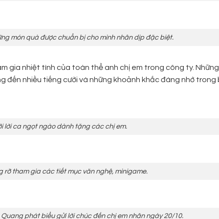
ững món quà được chuẩn bị cho mình nhân dịp đặc biệt.
ham gia nhiệt tình của toàn thể anh chị em trong công ty. Những
 đến nhiều tiếng cười và những khoảnh khắc đáng nhớ trong 
ới lời ca ngọt ngào dành tặng các chị em.
 rỡ tham gia các tiết mục văn nghệ, minigame.
uang phát biểu gửi lời chúc đến chị em nhân ngày 20/10.