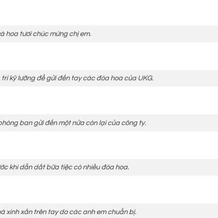
à hoa tươi chúc mừng chị em.
trí kỹ lưỡng để gửi đến tay các đóa hoa của UKG.
phòng ban gửi đến một nửa còn lại của công ty.
ớc khi dẫn dắt bữa tiệc có nhiều đóa hoa.
 xinh xắn trên tay do các anh em chuẩn bị.