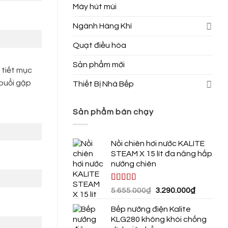
Máy hút mùi
Ngành Hàng Khí
Quạt điều hòa
Sản phẩm mới
 tiết mục
buổi gặp
Thiết Bị Nhà Bếp
Sản phẩm bán chạy
Nồi chiên hơi nước KALITE
STEAM X 15 lít đa năng hấp
nướng chiên
Được xếp
Giá
Giá
5.655.000
₫
3.290.000
₫
hạng
4.50
gốc
hiện
5 sao
Bếp nướng điện Kalite
là:
tại
KLG280 không khói chống
5.655.000₫.
là: