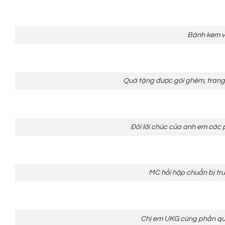
Bánh kem v
Quà tặng được gói ghém, trang 
Đôi lời chúc của anh em các 
MC hồi hộp chuẩn bị trư
Chị em UKG cùng phần quà