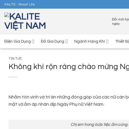
Skip
KALITE - Smart Life
to
content
Đổi mới tại
ngày
Điện Gia Dụng
Đồ Gia Dụng
Ngành Hàng Khí
Thiết B
TIN TỨC
Không khí rộn ràng chào mừng Ng
Nhằm tôn vinh và tri ân những đóng góp của các nữ cán b
mật và ấm áp nhân dịp Ngày Phụ nữ Việt Nam.
Chị em trong bữa tiệc ấm cúng