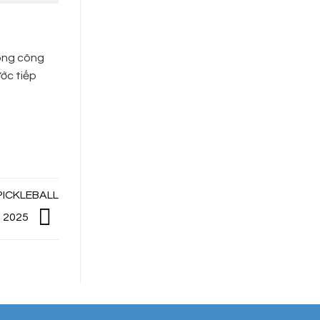
rong công
ớc tiếp
PICKLEBALL
P 2025