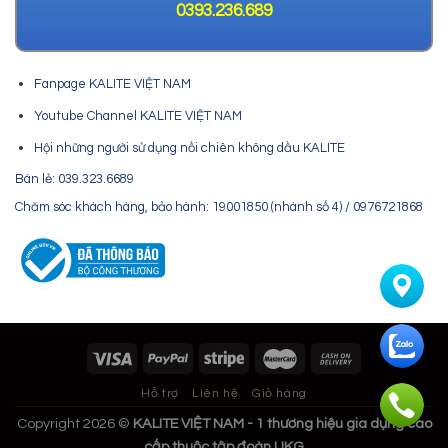
0393.236.689
Fanpage KALITE VIỆT NAM
Youtube Channel KALITE VIỆT NAM
Hội những người sử dụng nồi chiên không dầu KALITE
Bán lẻ: 039.323.6689
Chăm sóc khách hàng, bảo hành: 19001850 (nhánh số 4) / 0976721868
Hỗ trợ
Liên hệ
Giỏ hàng
Copyright 2026 ©
KALITE VIỆT NAM - 1 thương hiệu gia dụng cao
cấp thuộc tập đoàn UKG