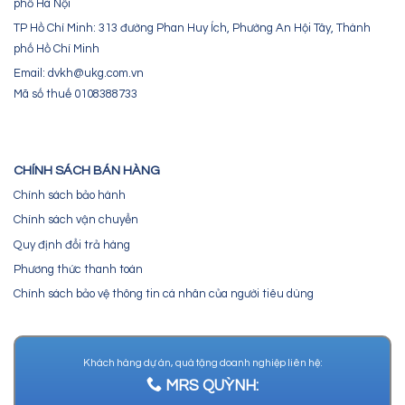
phố Hà Nội
TP Hồ Chí Minh: 313 đường Phan Huy Ích, Phường An Hội Tây, Thành
phố Hồ Chí Minh
Email: dvkh@ukg.com.vn
Mã số thuế 0108388733
CHÍNH SÁCH BÁN HÀNG
Chính sách bảo hành
Chính sách vận chuyển
Quy định đổi trả hàng
Phương thức thanh toán
Chính sách bảo vệ thông tin cá nhân của người tiêu dùng
Khách hàng dự án, quà tặng doanh nghiệp liên hệ:
MRS QUỲNH: