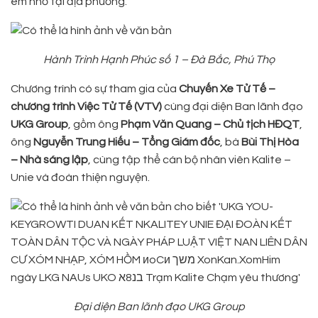
em nhỏ tại địa phương.
Hành Trình Hạnh Phúc số 1 – Đà Bắc, Phú Thọ
Chương trình có sự tham gia của
Chuyến Xe Tử Tế –
chương trình Việc Tử Tế (VTV)
cùng đại diện Ban lãnh đạo
UKG Group
, gồm ông
Phạm Văn Quang – Chủ tịch HĐQT
,
ông
Nguyễn Trung Hiếu – Tổng Giám đốc
, bà
Bùi Thị Hòa
– Nhà sáng lập
, cùng tập thể cán bộ nhân viên Kalite –
Unie và đoàn thiện nguyện.
Đại diện Ban lãnh đạo UKG Group