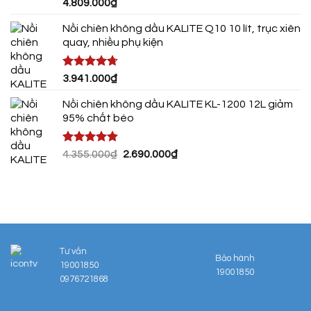
Được xếp
4.809.000
₫
hạng
4.75
5 sao
Nồi chiên không dầu KALITE Q10 10 lít, trục xiên
quay, nhiều phụ kiện
Được xếp
3.941.000
₫
hạng
4.72
5 sao
Nồi chiên không dầu KALITE KL-1200 12L giảm
95% chất béo
Được xếp
Giá
Giá
4.355.000
₫
2.690.000
₫
hạng
4.80
gốc
hiện
5 sao
là:
tại
4.355.000₫.
là:
2.690.000₫.
Tư vấn
Bảo hành
19001850
19001850
0976721868