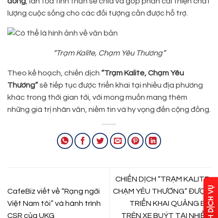
đồng
, lan tỏa tinh thần sẻ chia và góp phần cải thiện chất
lượng cuộc sống cho các đối tượng cần được hỗ trợ.
“Trạm Kalite, Chạm Yêu Thương”
Theo kế hoạch, chiến dịch
“Trạm Kalite, Chạm Yêu
Thương”
sẽ tiếp tục được triển khai tại nhiều địa phương
khác trong thời gian tới, với mong muốn mang thêm
những giá trị nhân văn, niềm tin và hy vọng đến cộng đồng.
CHIẾN DỊCH “TRẠM KALITE,
CafeBiz viết về “Rạng ngời
CHẠM YÊU THƯƠNG” ĐƯỢC
Việt Nam tôi” và hành trình
TRIỂN KHAI QUẢNG BÁ
CSR của UKG
TRÊN XE BUÝT TẠI NHIỀU