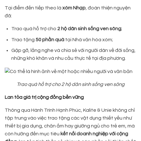
Tại điểm đến tiếp theo là
xóm Nhạp
, đoàn thiện nguyện
đã:
Trao quà hỗ trợ cho
2 hộ dân sinh sống ven sông
;
Trao tặng
50 phần quà
tại Nhà văn hóa xóm;
Gặp gỡ, lắng nghe và chia sẻ với người dân về đời sống,
những khó khăn và nhu cầu thực tế tại địa phương.
Trao quà hỗ trợ cho 2 hộ dân sinh sống ven sông
Lan tỏa giá trị cộng đồng bền vững
Thông qua Hành Trình Hạnh Phúc, Kalite & Unie không chỉ
tập trung vào việc trao tặng các vật dụng thiết yếu như
thiết bị gia dụng, chăn ấm hay giường ngủ cho trẻ em, mà
còn hướng đến mục tiêu
kết nối doanh nghiệp với cộng