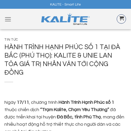
Skip
KALITE - Smart Life
to
content
TIN TỨC
HÀNH TRÌNH HẠNH PHÚC SỐ 1 TẠI ĐÀ
BẮC (PHÚ THỌ): KALITE & UNIE LAN
TỎA GIÁ TRỊ NHÂN VĂN TỚI CỘNG
ĐỒNG
Ngày
17/11
, chương trình
Hành Trình Hạnh Phúc số 1
thuộc chiến dịch
“Trạm Kalite, Chạm Yêu Thương”
đã
được triển khai tại huyện
Đà Bắc, tỉnh Phú Thọ
, mang đến
nhiều hoạt động hỗ trợ thiết thực cho người dân và các