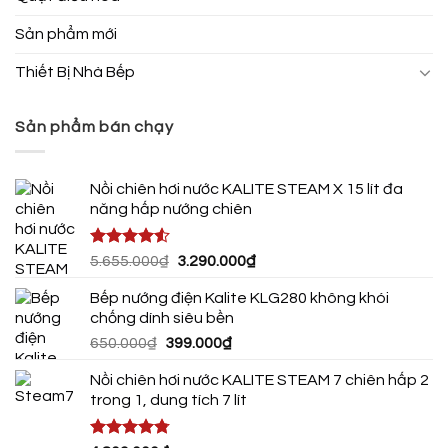
Sản phẩm mới
Thiết Bị Nhà Bếp
Sản phẩm bán chạy
Nồi chiên hơi nước KALITE STEAM X 15 lít đa
năng hấp nướng chiên
Được xếp
Giá
Giá
5.655.000
₫
3.290.000
₫
hạng
4.50
gốc
hiện
5 sao
Bếp nướng điện Kalite KLG280 không khói
là:
tại
chống dính siêu bền
5.655.000₫.
là:
Giá
Giá
650.000
₫
399.000
₫
3.290.000₫.
gốc
hiện
Nồi chiên hơi nước KALITE STEAM 7 chiên hấp 2
là:
tại
trong 1, dung tích 7 lít
650.000₫.
là:
399.000₫.