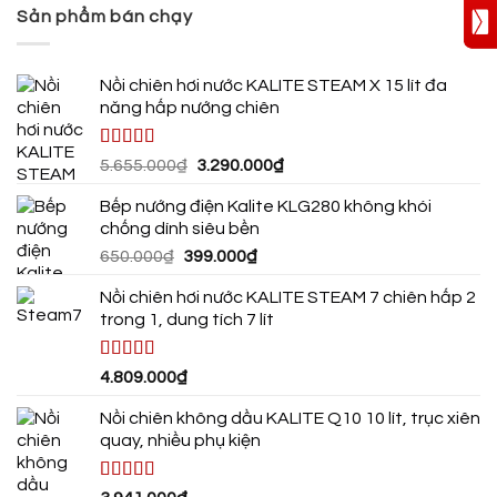
Sản phẩm bán chạy
Nồi chiên hơi nước KALITE STEAM X 15 lít đa
năng hấp nướng chiên
Được xếp
Giá
Giá
5.655.000
₫
3.290.000
₫
hạng
4.50
gốc
hiện
5 sao
Bếp nướng điện Kalite KLG280 không khói
là:
tại
chống dính siêu bền
5.655.000₫.
là:
Giá
Giá
650.000
₫
399.000
₫
3.290.000₫.
gốc
hiện
Nồi chiên hơi nước KALITE STEAM 7 chiên hấp 2
là:
tại
trong 1, dung tích 7 lít
650.000₫.
là:
399.000₫.
Được xếp
4.809.000
₫
hạng
4.75
5
sao
Nồi chiên không dầu KALITE Q10 10 lít, trục xiên
quay, nhiều phụ kiện
Được xếp