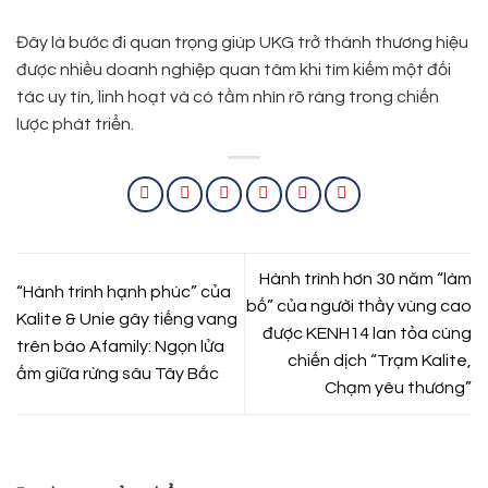
Đây là bước đi quan trọng giúp UKG trở thành thương hiệu
được nhiều doanh nghiệp quan tâm khi tìm kiếm một đối
tác uy tín, linh hoạt và có tầm nhìn rõ ràng trong chiến
lược phát triển.
Hành trình hơn 30 năm “làm
“Hành trình hạnh phúc” của
bố” của người thầy vùng cao
Kalite & Unie gây tiếng vang
được KENH14 lan tỏa cùng
trên báo Afamily: Ngọn lửa
chiến dịch “Trạm Kalite,
ấm giữa rừng sâu Tây Bắc
Chạm yêu thương”