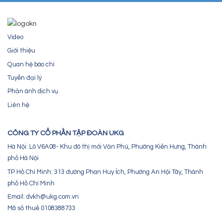
Video
Giới thiệu
Quan hệ báo chí
Tuyển đại lý
Phản ánh dịch vụ
Liên hệ
CÔNG TY CỔ PHẦN TẬP ĐOÀN UKG
Hà Nội: Lô V6A08- Khu đô thị mới Văn Phú, Phường Kiến Hưng, Thành
phố Hà Nội
TP Hồ Chí Minh: 313 đường Phan Huy Ích, Phường An Hội Tây, Thành
phố Hồ Chí Minh
Email: dvkh@ukg.com.vn
Mã số thuế 0108388733