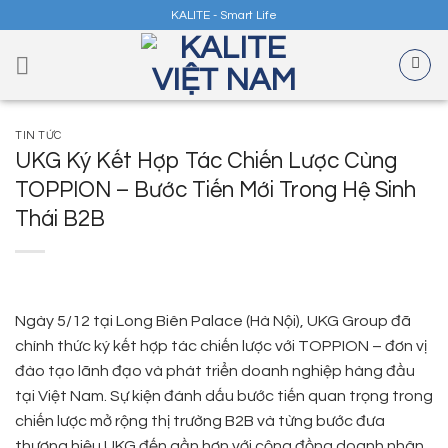
Skip
KALITE - Smart Life
to
content
TIN TỨC
UKG Ký Kết Hợp Tác Chiến Lược Cùng
TOPPION – Bước Tiến Mới Trong Hệ Sinh
Thái B2B
Ngày 5/12 tại Long Biên Palace (Hà Nội), UKG Group đã
chính thức ký kết hợp tác chiến lược với TOPPION – đơn vị
đào tạo lãnh đạo và phát triển doanh nghiệp hàng đầu
tại Việt Nam. Sự kiện đánh dấu bước tiến quan trọng trong
chiến lược mở rộng thị trường B2B và từng bước đưa
thương hiệu UKG đến gần hơn với cộng đồng doanh nhân