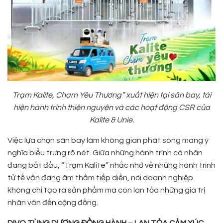
Trạm Kalite, Chạm Yêu Thương” xuất hiện tại sân bay, tái
hiện hành trình thiện nguyện và các hoạt động CSR của
Kalite & Unie.
Việc lựa chọn sân bay làm không gian phát sóng mang ý
nghĩa biểu trưng rõ nét. Giữa những hành trình cá nhân
đang bắt đầu, “Trạm Kalite” nhắc nhớ về những hành trình
tử tế vẫn đang âm thầm tiếp diễn, nơi doanh nghiệp
không chỉ tạo ra sản phẩm mà còn lan tỏa những giá trị
nhân văn đến cộng đồng.
DIVO TÙNG DƯƠNG ĐỒNG HÀNH – LAN TỎA CẢM XÚC,