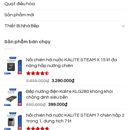
Quạt điều hòa
Sản phẩm mới
Thiết Bị Nhà Bếp
Sản phẩm bán chạy
Nồi chiên hơi nước KALITE STEAM X 15 lít đa
năng hấp nướng chiên
Được xếp
Giá
Giá
5.655.000
₫
3.290.000
₫
hạng
4.50
gốc
hiện
5 sao
Bếp nướng điện Kalite KLG280 không khói
là:
tại
chống dính siêu bền
5.655.000₫.
là:
Giá
Giá
650.000
₫
399.000
₫
3.290.000₫.
gốc
hiện
Nồi chiên hơi nước KALITE STEAM 7 chiên hấp 2
là:
tại
trong 1, dung tích 7 lít
650.000₫.
là:
399.000₫.