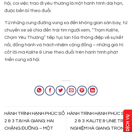
hội, coi việc trao đi yêu thương là một hành trình dài hạn,
được bền bỉ theo đuổi.
Từ những cung đường vùng xa đến không gian sân bay, từ
chuyến xe sẻ chia đến trái tim người xem, “Trạm Kalite,
Chạm Yêu Thương” tiếp tục lan tỏa thông điệp về sự kết
nối, đồng hành và trách nhiệm cộng đồng – những giá trị
cốt lõi mà Kalite & Unie theo đuổi trên hành trình phát
triển cùng xã hội.
HÀNH TRÌNH HẠNH PHÚC SỐ
HÀNH TRÌNH HẠNH PHÚC SỐ
2 & 3 TẠI HÀ GIANG: HAI
2 & 3: KALITE & UNIE TRẢI
CHẶNG ĐƯỜNG – MỘT
NGHIỆM HÀ GIANG TRONG