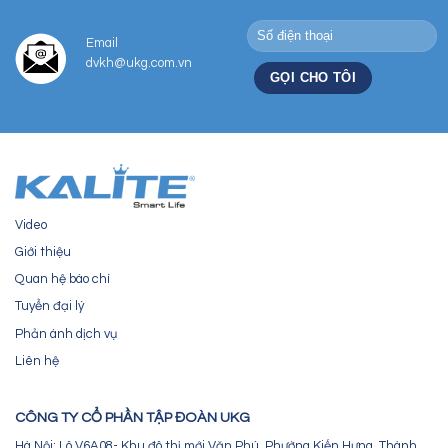
Email
dvkh@ukg.com.vn
Video
Giới thiệu
Quan hệ báo chí
Tuyển đại lý
Phản ánh dịch vụ
Liên hệ
CÔNG TY CỔ PHẦN TẬP ĐOÀN UKG
Hà Nội: Lô V6A08- Khu đô thị mới Văn Phú, Phường Kiến Hưng, Thành