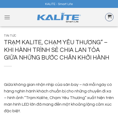
Skip
KALITE - Smart Life
to
content
TIN TỨC
TRẠM KALITE, CHẠM YÊU THƯƠNG” –
KHI HÀNH TRÌNH SẺ CHIA LAN TỎA
GIỮA NHỮNG BƯỚC CHÂN KHỞI HÀNH
Giữa không gian nhộn nhịp của sân bay – nơi mỗi ngày có
hàng nghìn hành khách chuẩn bị cho những chuyến đi xa
– hình ảnh “Trạm Kalite, Chạm Yêu Thương” xuất hiện trên
màn hình LED lớn đã mang đến một khoảng lặng cảm xúc
đặc biệt.