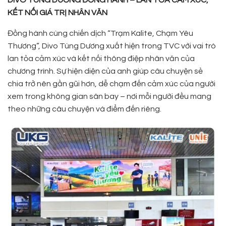
KẾT NỐI GIÁ TRỊ NHÂN VĂN
Đồng hành cùng chiến dịch “Trạm Kalite, Chạm Yêu
Thương”, Divo Tùng Dương xuất hiện trong TVC với vai trò
lan tỏa cảm xúc và kết nối thông điệp nhân văn của
chương trình. Sự hiện diện của anh giúp câu chuyện sẻ
chia trở nên gần gũi hơn, dễ chạm đến cảm xúc của người
xem trong không gian sân bay – nơi mỗi người đều mang
theo những câu chuyện và điểm đến riêng.