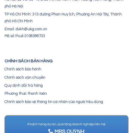
phố Hà Nội
TP Hồ Chí Minh: 313 đường Phan Huy Ích, Phường An Hội Tây, Thành
phố Hồ Chí Minh
Email: dvkh@ukg.com.vn
Mã số thuế 0108388733
CHÍNH SÁCH BÁN HÀNG
Chính sách bảo hành
Chính sách vận chuyển
Quy định đổi trả hàng
Phương thức thanh toán
Chính sách bảo vệ thông tin cá nhân của người tiêu dùng
Khách hàng dự án, quà tặng doanh nghiệp liên hệ:
MRS QUỲNH: