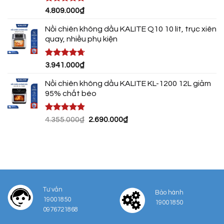
Được xếp
4.809.000
₫
hạng
4.75
5 sao
Nồi chiên không dầu KALITE Q10 10 lít, trục xiên
quay, nhiều phụ kiện
Được xếp
3.941.000
₫
hạng
4.72
5 sao
Nồi chiên không dầu KALITE KL-1200 12L giảm
95% chất béo
Được xếp
Giá
Giá
4.355.000
₫
2.690.000
₫
hạng
4.80
gốc
hiện
5 sao
là:
tại
4.355.000₫.
là:
2.690.000₫.
Tư vấn
Bảo hành
19001850
19001850
0976721868