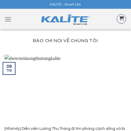
Skip
KALITE - Smart Life
to
content
BÁO CHÍ NÓI VỀ CHÚNG TÔI
09
Th9
[Afamily] Diễn viên Lương Thu Trang đi tìm phong cách sống và bí