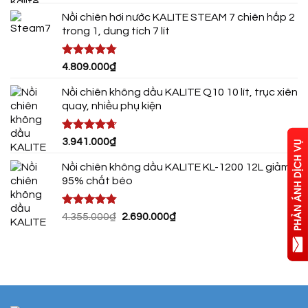
gốc
hiện
Nồi chiên hơi nước KALITE STEAM 7 chiên hấp 2
là:
tại
trong 1, dung tích 7 lít
650.000₫.
là:
399.000₫.
Được xếp
4.809.000
₫
hạng
4.75
5 sao
Nồi chiên không dầu KALITE Q10 10 lít, trục xiên
quay, nhiều phụ kiện
Được xếp
3.941.000
₫
hạng
4.72
5 sao
Nồi chiên không dầu KALITE KL-1200 12L giảm
95% chất béo
Được xếp
Giá
Giá
4.355.000
₫
2.690.000
₫
hạng
4.80
gốc
hiện
5 sao
là:
tại
4.355.000₫.
là:
2.690.000₫.