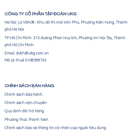
CÔNG TY CỔ PHẦN TẬP ĐOÀN UKG
Hà Nội: Lô V6A08- Khu đô thị mới Văn Phú, Phường Kiến Hưng, Thành
phố Hà Nội
TP Hồ Chí Minh: 313 đường Phan Huy Ích, Phường An Hội Tây, Thành
phố Hồ Chí Minh
Email: dvkh@ukg.com.vn
Mã số thuế 0108388733
CHÍNH SÁCH BÁN HÀNG
Chính sách bảo hành
Chính sách vận chuyển
Quy định đổi trả hàng
Phương thức thanh toán
Chính sách bảo vệ thông tin cá nhân của người tiêu dùng