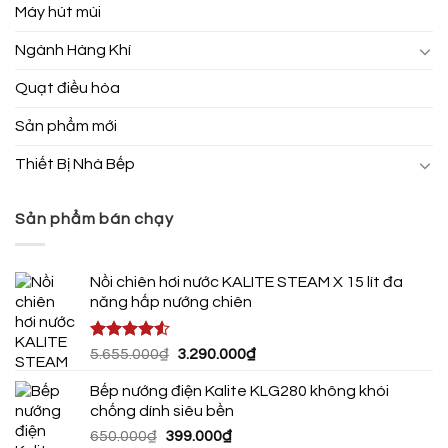
Máy hút mùi
Ngành Hàng Khí
Quạt điều hòa
Sản phẩm mới
Thiết Bị Nhà Bếp
Sản phẩm bán chạy
Nồi chiên hơi nước KALITE STEAM X 15 lít đa
năng hấp nướng chiên
Được xếp
Giá
Giá
5.655.000
₫
3.290.000
₫
hạng
4.50
gốc
hiện
5 sao
Bếp nướng điện Kalite KLG280 không khói
là:
tại
chống dính siêu bền
5.655.000₫.
là:
Giá
Giá
650.000
₫
399.000
₫
3.290.000₫.