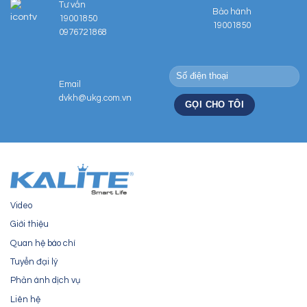
Tư vấn
Bảo hành
19001850
19001850
0976721868
Email
dvkh@ukg.com.vn
Video
Giới thiệu
Quan hệ báo chí
Tuyển đại lý
Phản ánh dịch vụ
Liên hệ