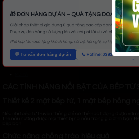
🎁 ĐƠN HÀNG DỰ ÁN – QUÀ TẶNG DOANH NGHI
Giải pháp thiết bị gia dụng & quà tặng cao cấp dành cho doanh 
Phục vụ đơn hàng số lượng lớn với chi phí tối ưu và chính sách linh
Phù hợp làm quà tặng khách hàng, nội bộ, hội nghị, sự kiện.
💬 Tư vấn đơn hàng dự án
📞 Hotline: 0393 236 689
Mô tả
CÁC TÍNH NĂNG NỔI BẬT CỦA BẾP TỪ 3
Thiết kế 2 mặt bếp từ, 1 mặt bếp hồng n
Nếu như bếp từ truyền thống chỉ có thể hoạt động được với nhữ
thể nấu nướng được mọi thiết bị nồi nấu trong gia đình bạn. B
bếp bạn.
Chức năng chống trào hiệu quả