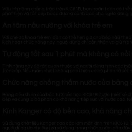
Với tính năng chống trào trên KIC61B, bạn hoàn toàn có thể y
phát hiện và tắt bếp hoặc đưa ra cảnh báo cho người dùng giú
An tâm nấu nướng với khóa trẻ em
Với chế độ khóa trẻ em, bạn có thể hẹn giờ cho bếp nấu the
kích hoạt chức năng này, người dùng chỉ cần nhấn và giữ tron
Tự động tắt sau 1 phút mà không có nồi
Tính năng này đã rất quen thuộc với người dùng trên các mẫu
trên bếp. Nếu mâm nhiệt không phát hiện có bộ phận từ kết nố
Chức năng chống thấm nước của bảng đ
Bảng điều khiển của bếp từ 3 hỗn hợp KIC61B được thiết kế ch
bếp và cũng là bộ phận có khả năng tiếp xúc với nước cao. N
Kính Kanger có độ bền cao, khả năng chị
Sử dụng chất liệu Kanger cao cấp làm mặt kính trên KIC61B,
người dùng ưa chuộng và sử dụng trong những năm gần đây trê