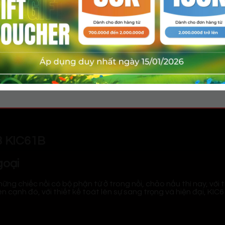
ỆP
nghiệp
 hoạt.
 KIC61B
goại
ng chiếc nồi có bộ phận từ ở trong nồi, chảo nấu thì nay, với 
ên cạnh đó, với thiết kế toát lên sự sang trọng và hiện đại, KI