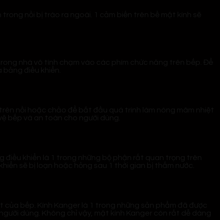
ong nồi bị trào ra ngoài. 1 cảm biến trên bề mặt kính sẽ
trong nhà vô tình chạm vào các phím chức năng trên bếp. Để
a bảng điều khiển.
 trên nồi hoặc chảo để bắt đầu quá trình làm nóng mâm nhiệt
 vệ bếp và an toàn cho người dùng.
g điều khiển là 1 trong những bộ phận rất quan trọng trên
iển sẽ bị loạn hoặc hỏng sau 1 thời gian bị thấm nước.
ệt của bếp. Kính Kanger là 1 trong những sản phẩm đã được
 người dùng. Không chỉ vậy, mặt kính Kanger còn rất dễ dàng