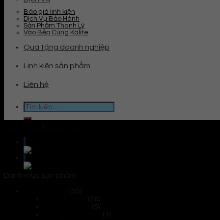
Báo giá linh kiện
Dịch Vụ Bảo Hành
Sản Phẩm Thanh Lý
Vào Bếp Cùng Kalite
Quà tặng doanh nghiệp
Linh kiện sản phẩm
Liên hệ
Tìm
kiếm:
Trang chủ
/
Bếp từ hỗn hợp
Danh mục sản phẩm
Đồ Gia Dụng
(35)
Bộ Nồi Chảo
(26)
Bình giữ nhiệt
(5)
Cân Thông Minh
(1)