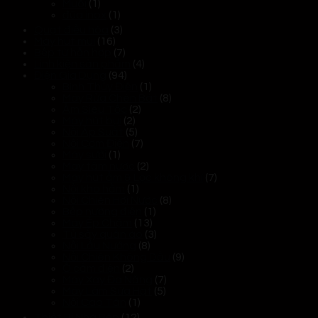
Muôi
(1)
đũa inox
(1)
Quạt điều hòa
(3)
Máy hút mùi
(16)
Bếp từ hỗn hợp
(7)
Linh kiện sản phẩm
(4)
Điện Gia Dụng
(94)
Bình Thủy Điện
(1)
Máy Rửa Chén Bát
(8)
Ấm Siêu Tốc
(2)
Máy hút bụi
(2)
Nồi Áp Suất
(5)
Nồi Cơm Điện
(7)
Máy sưởi
(1)
Máy tăm nước
(2)
Máy hút ẩm & Lọc không khí
(7)
Nồi kho hầm
(1)
Nồi Chiên Hơi Nước
(8)
Bếp nướng điện
(1)
Máy Ép Chậm
(13)
Tủ sấy quần áo
(3)
Nồi Lẩu Nướng
(8)
Nồi Chiên Không Dầu
(9)
Ổ cắm điện
(2)
Máy Xay Đa Năng
(7)
Máy Làm Sữa Hạt
(5)
Nồi Cao Tần
(1)
Thiết Bị Nhà Bếp
(12)