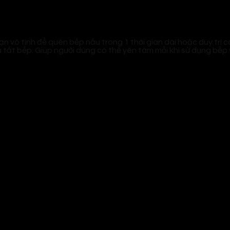
ạn vô tình để quên bếp nấu trong 1 thời gian dài hoặc duy trì
tắt bếp. Giúp người dùng có thể yên tâm mỗi khi sử dụng bếp v