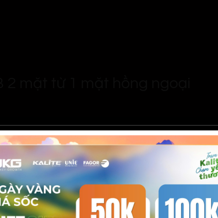
B 2 mặt từ 1 mặt hồng ngoại
nhiều tính năng nổi bật:
ánh hư hỏng bếp.
ướng lâu dài và bảo vệ gia đình.
đỏ, bảng điều khiển cảm ứng trực quan.
n và tuổi thọ cho bếp.
 vệ sinh.
ệ bếp.