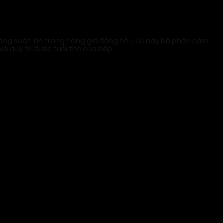
 công suất lớn trong hàng giờ đồng hồ. Lúc này bộ phận cảm
à duy trì được tuổi thọ của bếp.