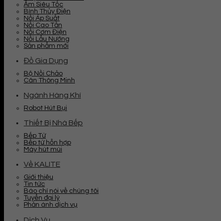
Ấm Siêu Tốc
Bình Thủy Điện
Nồi Áp Suất
Nồi Cao Tần
Nồi Cơm Điện
Nồi Lẩu Nướng
Sản phẩm mới
Đồ Gia Dụng
Bộ Nồi Chảo
Cân Thông Minh
Ngành Hàng Khí
Robot Hút Bụi
Thiết Bị Nhà Bếp
Bếp Từ
Bếp từ hỗn hợp
Máy hút mùi
Về KALITE
Giới thiệu
Tin tức
Báo chí nói về chúng tôi
Tuyển đại lý
Phản ánh dịch vụ
Dịch Vụ