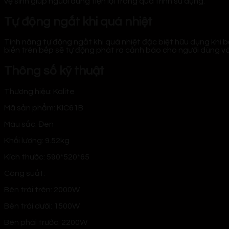
vệ sinh giúp người dùng tiện lợi trong quá trình sử dụng.
Tự động ngắt khi quá nhiệt
Tính năng tự động ngắt khi quá nhiệt đặc biệt hữu dụng khi b
biến trên bếp sẽ tự động phát ra cảnh báo cho người dùng và 
Thông số kỹ thuật
Thương hiệu: Kalite
Mã sản phẩm:
KIC61B
Màu sắc: Đen
Khối lượng: 9.52kg
Kích thước: 590*520*65
Công suất:
Bên trái trên: 2000W
Bên trái dưới: 1500W
Bên phải trước: 2200W