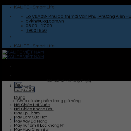
Skip
KALITE - Smart Life
to
content
Lô V6A08- Khu đô thị mới Văn Phú, Phường Kiến Hư
dvkh@ukg.com.vn
08:00 - 17:00
19001850
KALITE - Smart Life
Đổi mới tại nhà trong 7 ngày
Giỏ
Điện Gia
hàng /
0
₫
Dụng
Chưa có sản phẩm trong giỏ hàng.
Nồi Chiên Hơi Nước
Nồi Chiên Không Dầu
Máy Ép Chậm
Máy Làm Sữa Hạt
Máy Xay Đa Năng
Máy hút ẩm & Lọc không khí
Máy Rửa Chén Bát