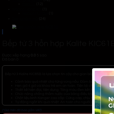
Bếp Từ
(12)
Ngành Hàng Khí
(1)
Robot Hút Bụi
(1)
Sản phẩm mới
(24)
Bếp từ 3 hỗn hợp Kalite KIC61
Được xếp hạng
0.0
5 sao
Đã bán
0
Bếp từ 3 Kalite KIC85B là lựa chọn tin cậy cho gian bếp hiện đại với 
Cảnh báo quá nhiệt cho từng vùng nấu: Đảm bảo an toàn, tr
Hẹn giờ 4 giờ và khóa trẻ em an toàn: Tiện lợi cho việc nấu n
Thiết kế hiện đại, tiện dụng: Tông màu đen kết hợp đèn LED 
Chức năng chống thấm nước của bảng điều khiển: Tăng độ bề
Chất liệu kính Kanger cao cấp: Cứng cáp, chịu nhiệt tốt và dễ
Tự động ngắt khi quá nhiệt: An toàn cho người dùng và bảo v
(*Giá trên đã bao gồm VAT)