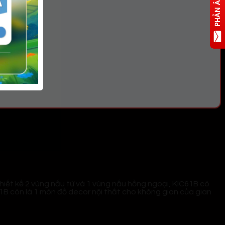
thiết kế 2 vùng nấu từ và 1 vùng nấu hồng ngoại, KIC61B có
C61B còn là 1 món đồ decor nội thất cho không gian của gian