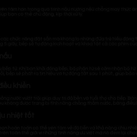
ên tâm hơn trong quá trình nấu nướng nếu chẳng may thức ăn tr
p bạn có thể chủ động, kịp thời xử lý.
o các chức năng đặt sẵn mà không lo những đứa trẻ hiếu động 
g 5 giây, bếp sẽ tự động kích hoạt và khóa tất cả các phím củ
 nấu
 bếp từ. Khi bạn khởi động bếp, bộ phận từ sẽ cảm nhận bộ từ
i, bếp sẽ phát ra tín hiệu và tự động tắt sau 1 phút, giúp bảo
iều khiển
ống nước vượt trội giúp duy trì độ bền và tuổi thọ cho bếp. Bản
ếu không được trang bị tính năng chống thấm nước, bảng điều kh
u nhiệt tốt
 bạn hoàn toàn có thể yên tâm về độ bền và khả năng chịu nhi
n toàn thế giới vì những tính năng ưu việt mà nó đem lại cho