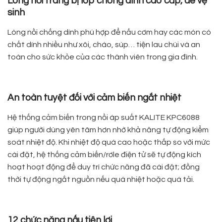
Lòng nồi trang bị lớp chống dính cao cấp, dễ vệ
sinh
Lòng nồi chống dính phù hợp để nấu cơm hay các món có
chất dính nhiều như xôi, cháo, súp… tiện lau chùi và an
toàn cho sức khỏe của các thành viên trong gia đình.
An toàn tuyệt đối với cảm biến ngắt nhiệt
Hệ thống cảm biến trong nồi áp suất KALITE KPC6088
giúp người dùng yên tâm hơn nhờ khả năng tự động kiểm
soát nhiệt độ. Khi nhiệt độ quá cao hoặc thấp so với mức
cài đặt, hệ thống cảm biến/rơle điện tử sẽ tự động kích
hoạt hoạt động để duy trì chức năng đã cài đặt; đồng
thời tự động ngắt nguồn nếu quá nhiệt hoặc quá tải.
12 chức năng nấu tiện lợi