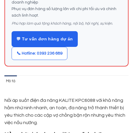
doanh nghiệp
Phục vụ đơn hàng số lượng lớn với chi phí tối ưu và chính
sách linh hoạt.
Phù hợp làm quà tặng khách hàng, nội bộ, hội nghị, sự kiện.
💬 Tư vấn đơn hàng dự án
📞 Hotline: 0393 236 689
Mô tả
Nồi áp suất điện đa năng KALITE KPC6088 với khả năng
hầm nhừ ninh nhanh, an toàn, đa năng trở thành thiết bị
yêu thích cho các cặp vợ chồng bận rộn nhưng yêu thích
việc nấu nướng.