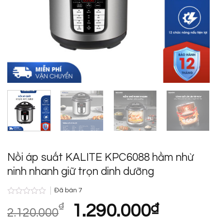
Nồi áp suất KALITE KPC6088 hầm nhừ
ninh nhanh giữ trọn dinh dưỡng
Đã bán
7
Được
Giá
Giá
₫
1.290.000
₫
xếp
2.120.000