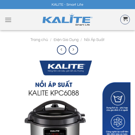
Skip
KALITE - Smart Life
to
content
Trang chủ
/
Điện Gia Dụng
/
Nồi Áp Suất