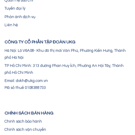
Quan hệ báo chí
Tuyển đại lý
Phản ánh dịch vụ
Liên hệ
CÔNG TY CỔ PHẦN TẬP ĐOÀN UKG
Hà Nội: Lô V6A08- Khu đô thị mới Văn Phú, Phường Kiến Hưng, Thành
phố Hà Nội
TP Hồ Chí Minh: 313 đường Phan Huy Ích, Phường An Hội Tây, Thành
phố Hồ Chí Minh
Email: dvkh@ukg.com.vn
Mã số thuế 0108388733
CHÍNH SÁCH BÁN HÀNG
Chính sách bảo hành
Chính sách vận chuyển