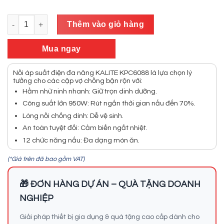
gốc
hiện
hạng
0.0
là:
tại
5
Nồi áp suất KALITE KPC6088 hầm nhừ ninh nhanh giữ trọn dinh dưỡ
2.120.000₫.
là:
Thêm vào giỏ hàng
sao
1.290.000₫.
Mua ngay
Nồi áp suất điện đa năng KALITE KPC6088 là lựa chọn lý
tưởng cho các cặp vợ chồng bận rộn với:
Hầm nhừ ninh nhanh: Giữ trọn dinh dưỡng.
Công suất lớn 950W: Rút ngắn thời gian nấu đến 70%.
Lòng nồi chống dính: Dễ vệ sinh.
An toàn tuyệt đối: Cảm biến ngắt nhiệt.
12 chức năng nấu: Đa dạng món ăn.
(*Giá trên đã bao gồm VAT)
🎁 ĐƠN HÀNG DỰ ÁN – QUÀ TẶNG DOANH
NGHIỆP
Giải pháp thiết bị gia dụng & quà tặng cao cấp dành cho