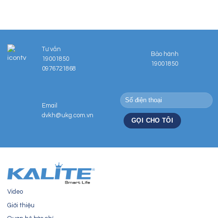
Tư vấn
Bảo hành
19001850
19001850
0976721868
Email
dvkh@ukg.com.vn
Video
Giới thiệu