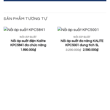
SẢN PHẨM TƯƠNG TỰ
NỒI ÁP SUẤT
NỒI ÁP SUẤT
Nồi áp suất điện Kalite
Nồi áp suất đa năng KALITE
KPC5841 đa chức năng
KPC5001 dung tích 5L
Giá
Giá
1.890.000
₫
3.290.000
₫
2.590.000
₫
gốc
hiện
là:
tại
3.290.000₫.
là:
2.590.00