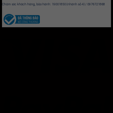
Chăm sóc khách hàng, bảo hành: 19001850 (nhánh số 4) / 0976721868