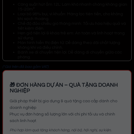
Công suất hút ẩm 12L: Làm khô nhanh chóng không gian
15-20m².
Loại bỏ 98% bụi, vi khuẩn: Màng lọc tiên tiến, cho không
khí sạch thoáng.
Chế độ đảo chiều gió thông minh: Tối ưu hóa hiệu quả và
tiết kiệm điện.
Hẹn giờ tiện lợi & khóa trẻ em: An toàn và linh hoạt trong
sử dụng.
Màn hình hiển thị điện tử: Dễ dàng theo dõi chất lượng
không khí và điều chỉnh.
Bánh xe di chuyển tiện lợi: Dễ dàng di chuyển giữa các
phòng.
(*Giá trên đã bao gồm VAT)
🎁 ĐƠN HÀNG DỰ ÁN – QUÀ TẶNG DOANH
NGHIỆP
Giải pháp thiết bị gia dụng & quà tặng cao cấp dành cho
doanh nghiệp
Phục vụ đơn hàng số lượng lớn với chi phí tối ưu và chính
sách linh hoạt.
Phù hợp làm quà tặng khách hàng, nội bộ, hội nghị, sự kiện.