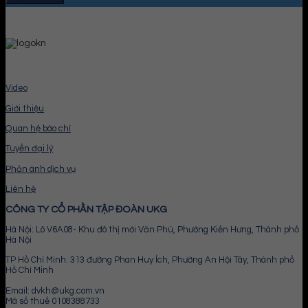
Video
Giới thiệu
Quan hệ báo chí
Tuyển đại lý
Phản ánh dịch vụ
Liên hệ
CÔNG TY CỔ PHẦN TẬP ĐOÀN UKG
Hà Nội: Lô V6A08- Khu đô thị mới Văn Phú, Phường Kiến Hưng, Thành phố
Hà Nội
TP Hồ Chí Minh: 313 đường Phan Huy Ích, Phường An Hội Tây, Thành phố
Hồ Chí Minh
Email: dvkh@ukg.com.vn
Mã số thuế 0108388733