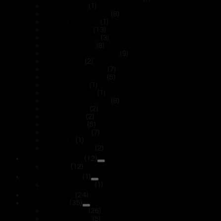
Nồi kho hầm
(1)
Nồi Chiên Hơi Nước
(8)
Bếp nướng điện
(1)
Máy Ép Chậm
(13)
Tủ sấy quần áo
(3)
Nồi Lẩu Nướng
(8)
Nồi Chiên Không Dầu
(9)
Ổ cắm điện
(2)
Máy Xay Đa Năng
(7)
Máy Làm Sữa Hạt
(5)
Nồi Cao Tần
(1)
Bình Thủy Điện
(1)
Máy Rửa Chén Bát
(8)
Ấm Siêu Tốc
(2)
Máy hút bụi
(2)
Nồi Áp Suất
(5)
Nồi Cơm Điện
(7)
Máy sưởi
(1)
Máy tăm nước
(2)
Thiết Bị Nhà Bếp
(12)
Bếp Từ
(12)
Ngành Hàng Khí
(1)
Robot Hút Bụi
(1)
Sản phẩm mới
(24)
Đồ Gia Dụng
(35)
Bộ Nồi Chảo
(26)
Bình giữ nhiệt
(5)