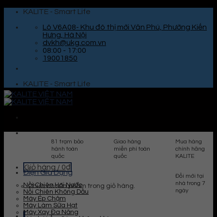
Skip
KALITE - Smart Life
to
content
Lô V6A08- Khu đô thị mới Văn Phú, Phường Kiến
Hưng, Hà Nội
dvkh@ukg.com.vn
08:00 - 17:00
19001850
KALITE - Smart Life
81 trạm bảo
Giao hàng
Mua hàng
hành toàn
miễn phí toàn
chính hãng
quốc
quốc
KALITE
Giỏ hàng /
0
₫
Điện Gia Dụng
Đổi mới tại
nhà trong 7
Nồi Chiên Hơi Nước
Chưa có sản phẩm trong giỏ hàng.
ngày
Nồi Chiên Không Dầu
Máy Ép Chậm
Máy Làm Sữa Hạt
Máy Xay Đa Năng