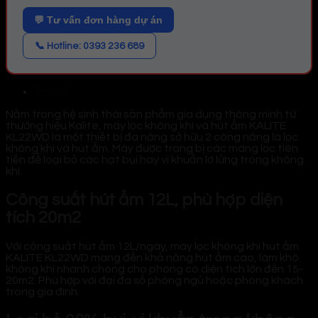
💬 Tư vấn đơn hàng dự án
📞 Hotline: 0393 236 689
Mô tả
Nằm trong hệ sinh thái sản phẩm gia dụng thông minh từ
thường hiệu Kalite, máy lọc không khí và hút ẩm KALITE
KL22WD là một thiết bị đa năng sở hữu 2 công năng là lọc
không khí và hút ẩm. Máy được trang bị các màng lọc tiên
tiến để loại bỏ các hạt bụi hay vi khuẩn lơ lửng trong không
khí.
Công suất hút ẩm 12L, phù hợp diện
tích 20m2
Với công suất hút ẩm 12L/ngày, máy lọc không khí hút ẩm
KALITE KL22WD mang đến khả năng hút ẩm cao, làm khô
không khí nhanh chóng cho phòng có diện tích lớn đến 15-
20m2. Phù hợp với đại đa số phòng ngủ hoặc phòng khách
trong gia đình.