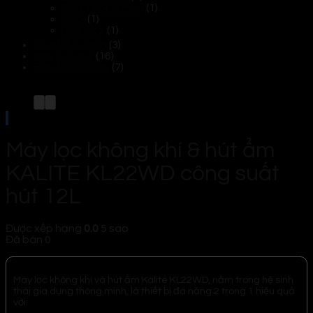
Cân Thông Minh
(1)
Muôi
(1)
đũa inox
(1)
Quạt điều hòa
(3)
Máy hút mùi
(16)
Bếp từ hỗn hợp
(7)
Máy lọc không khí & hút ẩm
KALITE KL22WD công suất
hút 12L
Được xếp hạng
0.0
5 sao
Đã bán
0
Máy lọc không khí và hút ẩm Kalite KL22WD, nằm trong hệ sinh
thái gia dụng thông minh, là thiết bị đa năng 2 trong 1 hiệu quả
với: