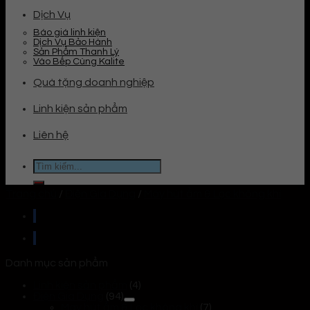
Dịch Vụ
Báo giá linh kiện
Dịch Vụ Bảo Hành
Sản Phẩm Thanh Lý
Vào Bếp Cùng Kalite
Quà tặng doanh nghiệp
Linh kiện sản phẩm
Liên hệ
Tìm
kiếm:
Trang chủ
/
Điện Gia Dụng
/
Máy hút ẩm & Lọc không khí
Danh mục sản phẩm
Linh kiện sản phẩm
(4)
Điện Gia Dụng
(94)
Máy hút ẩm & Lọc không khí
(7)