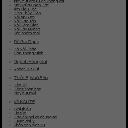
Máy hút ẩm & Lọc không khí
Máy Rửa Chén Bát
Ấm Siêu Tốc
Bình Thủy Điện
Nồi Áp Suất
Nồi Cao Tần
Nồi Cơm Điện
Nồi Lẩu Nướng
Sản phẩm mới
Đồ Gia Dụng
Bộ Nồi Chảo
Cân Thông Minh
Ngành Hàng Khí
Robot Hút Bụi
Thiết Bị Nhà Bếp
Bếp Từ
Bếp từ hỗn hợp
Máy hút mùi
Về KALITE
Giới thiệu
Tin tức
Báo chí nói về chúng tôi
Tuyển đại lý
Phản ánh dịch vụ