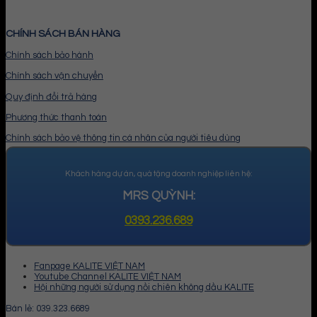
CHÍNH SÁCH BÁN HÀNG
Chính sách bảo hành
Chính sách vận chuyển
Quy định đổi trả hàng
Phương thức thanh toán
Chính sách bảo vệ thông tin cá nhân của người tiêu dùng
Khách hàng dự án, quà tặng doanh nghiệp liên hệ:
MRS QUỲNH:
0393.236.689
Fanpage KALITE VIỆT NAM
Youtube Channel KALITE VIỆT NAM
Hội những người sử dụng nồi chiên không dầu KALITE
Bán lẻ: 039.323.6689