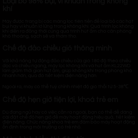
Loại bỏ 98% bụi, vi khuẩn trong không
khí
Máy được trang bị các màng lọc tiên tiến để loại bỏ các hạt
bụi hay vi khuẩn lơ lửng trong không khí. Quá trình lọc không
khí diễn ra đồng thời cùng quá trình hút ẩm cho căn phòng
khô thoáng, sạch sẽ và thơm tho.
Chế độ đảo chiều gió thông minh
Với khả năng tự động đảo chiều cửa gió 180 độ theo chiều
dọc và chiều ngang, máy lọc không khí và hút ẩm KL22WD
làm giảm thời gian hút ẩm, giúp không khí trong phòng khô
nhanh hơn, qua đó tiết kiệm điện năng hơn.
Ngoài ra, máy có thể tuỳ chỉnh nhiệt độ gió thổi từ
5-38℃.
Chế độ hẹn giờ tiện lợi, khoá trẻ em
Dù đang ngủ hay có việc cần ra ngoài, bạn có thể dễ dàng
cài đặt chế độ hẹn giờ để máy hoạt động hiệu quả, tiết kiệm
điện năng. Chức năng khoá trẻ em đảm bảo máy hoạt động
ổn định trong môi trường có trẻ nhỏ.