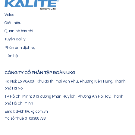
Video
Giới thiệu
Quan hệ báo chí
Tuyển đại lý
Phản ánh dịch vụ
Liên hệ
CÔNG TY CỔ PHẦN TẬP ĐOÀN UKG
Hà Nội: Lô V6A08- Khu đô thị mới Văn Phú, Phường Kiến Hưng, Thành
phố Hà Nội
TP Hồ Chí Minh: 313 đường Phan Huy Ích, Phường An Hội Tây, Thành
phố Hồ Chí Minh
Email: dvkh@ukg.com.vn
Mã số thuế 0108388733