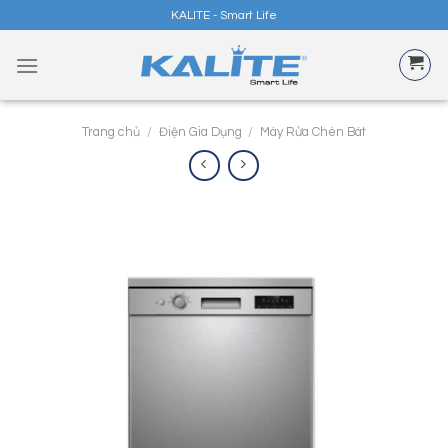
Skip
KALITE - Smart Life
to
content
Trang chủ
/
Điện Gia Dụng
/
Máy Rửa Chén Bát