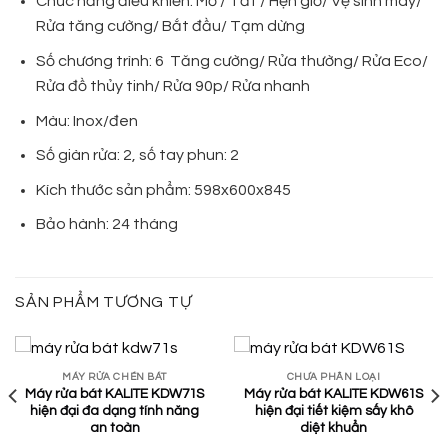
Chức năng điều khiển: Mở / Tắt / Hẹn giờ/ Vệ sinh máy/
Rửa tăng cường/ Bắt đầu/ Tạm dừng
Số chương trình: 6 Tăng cường/ Rửa thường/ Rửa Eco/
Rửa đồ thủy tinh/ Rửa 90p/ Rửa nhanh
Màu: Inox/đen
Số giàn rửa: 2, số tay phun: 2
Kích thước sản phẩm: 598x600x845
Bảo hành: 24 tháng
SẢN PHẨM TƯƠNG TỰ
MÁY RỬA CHÉN BÁT
CHƯA PHÂN LOẠI
Máy rửa bát KALITE KDW71S
Máy rửa bát KALITE KDW61S
hiện đại đa dạng tính năng
hiện đại tiết kiệm sấy khô
an toàn
diệt khuẩn