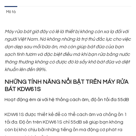
Mô tả
Máy rửa bát giờ đây có lẽ là thiết bị không còn xa lạ đối với
người Việt Nam. Nó không những là trợ thủ đắc lực cho việc
dọn dẹp sau mỗi bữa ăn, mà còn giúp bát đũa của bạn
sạch tinh tươm và đặc biệt điều mà khi bạn rửa bằng nước
thông thường không có được đó là sấy khô bát đũa và diệt
khuẩn lên đến 99%.
NHỮNG TÍNH NĂNG NỔI BẬT TRÊN MÁY RỬA
BÁT KDW61S
Hoạt động êm ái với hệ thống cách âm, độ ồn tối đa 55dB
KDW61S được thiết kế để có thể cách âm và chống ồn 1
tối đa. Độ ồn trên KDW61S chỉ 55dB sẽ giúp bạn không
còn bị khó chịu bởi những tiếng ồn mà động cơ phát ra