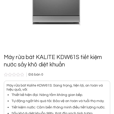
Máy rửa bát KALITE KDW61S tiết kiệm
nước sấy khô diệt khuẩn
Đã bán
0
Được
xếp
Máy rửa bát Kalite KDW61S: Sang trọng, tiện lợi, an toàn và
hạng
hiệu quả, với:
0.0
Thiết kế hiện đại: Nâng tầm không gian bếp.
5
Tự động ngắt khi quá tải: Bảo vệ an toàn và tuổi thọ máy.
sao
Tiết kiệm nước: Cảm biến thông minh điều tiết lượng nước.
Sấy khô & diệt khuẩn 99%: Bát đĩa sạch tinh tươm.