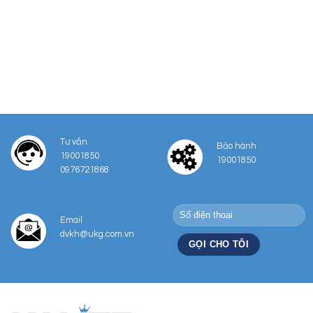
Tư vấn
Bảo hành
19001850
19001850
0976721868
Email
dvkh@ukg.com.vn