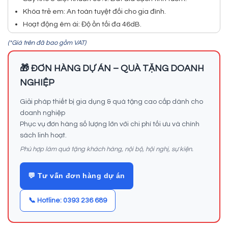
Khóa trẻ em: An toàn tuyệt đối cho gia đình.
Hoạt động êm ái: Độ ồn tối đa 46dB.
(*Giá trên đã bao gồm VAT)
🎁 ĐƠN HÀNG DỰ ÁN – QUÀ TẶNG DOANH
NGHIỆP
Giải pháp thiết bị gia dụng & quà tặng cao cấp dành cho
doanh nghiệp
Phục vụ đơn hàng số lượng lớn với chi phí tối ưu và chính
sách linh hoạt.
Phù hợp làm quà tặng khách hàng, nội bộ, hội nghị, sự kiện.
💬 Tư vấn đơn hàng dự án
📞 Hotline: 0393 236 689