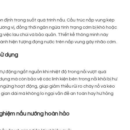
n định trong suốt quá trình nấu. Cấu trúc nắp vung kép
hương vị, đồng thời ngăn ngừa tình trạng cơm bị khô hoặc
rong việc lau chùi và bảo quản. Thiết kế thông minh này
tránh hiện tượng đọng nước trên nắp vung gây nhão cơm.
sử dụng
tự động ngắt nguồn khi nhiệt độ trong nồi vượt quá
ng mà còn bảo vệ các linh kiện bên trong nồi khỏi bị hư
 ngừng hoạt động, giúp giảm thiểu rủi ro cháy nổ và kéo
i gian dài mà không lo ngại vấn đề an toàn hay hư hỏng
i nghiệm nấu nướng hoàn hảo