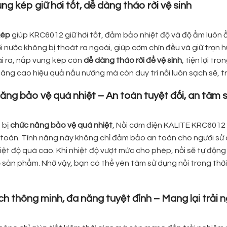
ng kép giữ hơi tốt, dễ dàng tháo rời vệ sinh
kép
giúp KRC6012 giữ hơi tốt, đảm bảo nhiệt độ và độ ẩm luôn ổ
i nước không bị thoát ra ngoài, giúp cơm chín đều và giữ trọn 
i ra, nắp vung kép còn
dễ dàng tháo rời để vệ sinh
, tiện lợi t
nâng cao hiệu quả nấu nướng mà còn duy trì nồi luôn sạch sẽ, 
năng bảo vệ quá nhiệt – An toàn tuyệt đối, an tâm 
 bị
chức năng bảo vệ quá nhiệt
, Nồi cơm điện KALITE KRC6012 
toàn. Tính năng này không chỉ đảm bảo an toàn cho người sử dụ
ệt độ quá cao. Khi nhiệt độ vượt mức cho phép, nồi sẽ tự động
ọ sản phẩm. Nhờ vậy, bạn có thể yên tâm sử dụng nồi trong thờ
 ích thông minh, đa năng tuyệt đỉnh – Mang lại trả