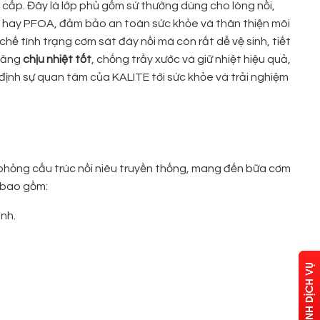
ấp. Đây là lớp phủ gốm sứ thường dùng cho lòng nồi,
 hay PFOA, đảm bảo an toàn sức khỏe và thân thiện môi
 chế tình trạng cơm sát đáy nồi mà còn rất dễ vệ sinh, tiết
 năng
chịu nhiệt tốt
, chống trầy xước và giữ nhiệt hiệu quả,
ịnh sự quan tâm của KALITE tới sức khỏe và trải nghiệm
phỏng cấu trúc nồi niêu truyền thống, mang đến bữa cơm
i bao gồm:
nh.