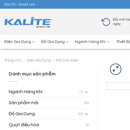
Skip
KALITE - Smart Life
to
content
Đổi mới tại
ngày
Điện Gia Dụng
Đồ Gia Dụng
Ngành Hàng Khí
Thiết B
Trang chủ
/
Điện Gia Dụng
/
Nồi Cơm Điện
Danh mục sản phẩm
Ngành Hàng Khí
(1)
Sản phẩm mới
(24)
Đồ Gia Dụng
(35)
Quạt điều hòa
(3)