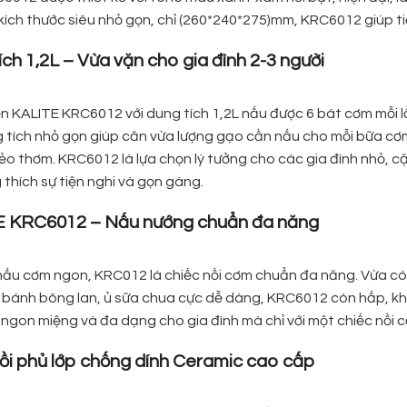
i kích thước siêu nhỏ gọn, chỉ (260*240*275)mm, KRC6012 giúp t
ích 1,2L – Vừa vặn cho gia đình 2-3 người
ện KALITE KRC6012 với dung tích 1,2L nấu được 6 bát cơm mỗi 
g tích nhỏ gọn giúp căn vừa lượng gạo cần nấu cho mỗi bữa cơ
dẻo thơm. KRC6012 là lựa chọn lý tưởng cho các gia đình nhỏ, 
thích sự tiện nghi và gọn gàng.
E KRC6012 – Nấu nướng chuẩn đa năng
nấu cơm ngon, KRC012 là chiếc nồi cơm chuẩn đa năng. Vừa có
 bánh bông lan, ủ sữa chua cực dễ dàng, KRC6012 còn hấp, kho
ngon miệng và đa dạng cho gia đình mà chỉ với một chiếc nồi c
nồi phủ lớp chống dính Ceramic cao cấp