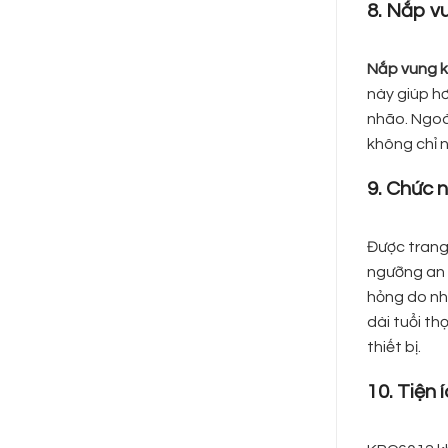
8. Nắp vu
Nắp vung 
này giúp hơ
nhão. Ngoà
không chỉ 
9. Chức 
Được trang
ngưỡng an 
hỏng do nhi
dài tuổi th
thiết bị.
10. Tiện