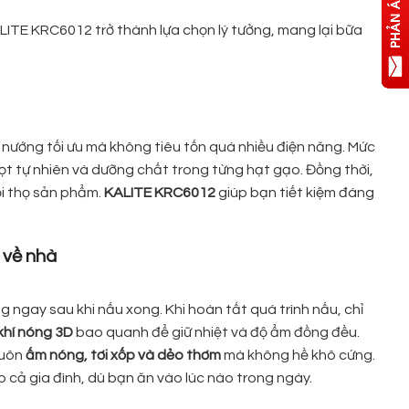
LITE KRC6012 trở thành lựa chọn lý tưởng, mang lại bữa
 nướng tối ưu mà không tiêu tốn quá nhiều điện năng. Mức
ọt tự nhiên và dưỡng chất trong từng hạt gạo. Đồng thời,
ổi thọ sản phẩm.
KALITE KRC6012
giúp bạn tiết kiệm đáng
 về nhà
g ngay sau khi nấu xong. Khi hoàn tất quá trình nấu, chỉ
khí nóng 3D
bao quanh để giữ nhiệt và độ ẩm đồng đều.
luôn
ấm nóng, tơi xốp và dẻo thơm
mà không hề khô cứng.
cả gia đình, dù bạn ăn vào lúc nào trong ngày.