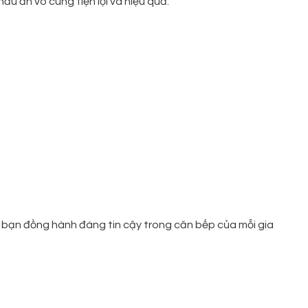
u ăn vô cùng tiện lợi và hiệu quả:
 bạn đồng hành đáng tin cậy trong căn bếp của mỗi gia