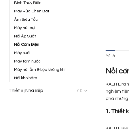
Bình Thủy Điện
Máy Rửa Chén Bát
Ấm Siêu Tốc
Máy hút bụi
Nồi Áp Suất
Nồi Cơm Điện
Máy sưởi
Mô tả
Máy tăm nước
Máy hút ẩm & Lọc không khí
Nồi cơ
Nồi kho hầm
KALITE ra 
Thiết Bị Nhà Bếp
(12)
nghiệm tiện
phá những 
1. Thiết 
KALITE KRC