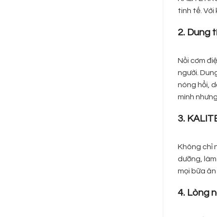
tinh tế. Vớ
2. Dung t
Nồi cơm đi
người. Dun
nóng hổi, 
mình nhưng 
3. KALIT
Không chỉ 
dưỡng, làm
mọi bữa ăn 
4. Lòng 