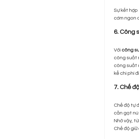
Sự kết hợp
cơm ngon ch
6. Công 
Với
công s
công suất n
công suất ổ
kể chi phí 
7. Chế đ
Chế độ tự đ
cần gạt nú
Nhờ vậy, từ
Chế độ giữ