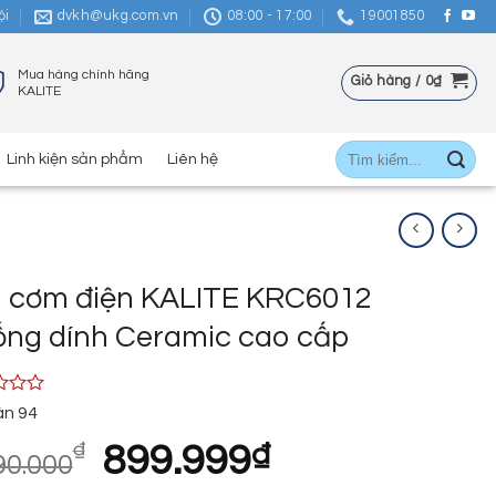
ội
dvkh@ukg.com.vn
08:00 - 17:00
19001850
Mua hàng chính hãng
Giỏ hàng /
0
₫
KALITE
Tìm
Linh kiện sản phẩm
Liên hệ
kiếm:
i cơm điện KALITE KRC6012
ống dính Ceramic cao cấp
án
94
Giá
Giá
₫
899.999
₫
90.000
gốc
hiện