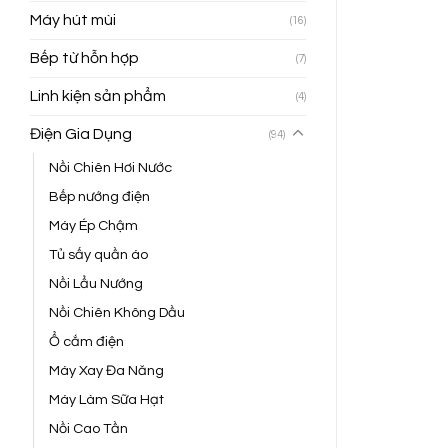
Máy hút mùi
(16)
Bếp từ hỗn hợp
(7)
Linh kiện sản phẩm
(4)
Điện Gia Dụng
(94)
Nồi Chiên Hơi Nước
Bếp nướng điện
Máy Ép Chậm
Tủ sấy quần áo
Nồi Lẩu Nướng
Nồi Chiên Không Dầu
Ổ cắm điện
Máy Xay Đa Năng
Máy Làm Sữa Hạt
Nồi Cao Tần