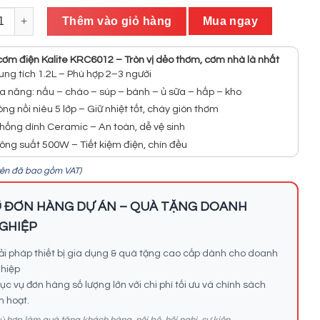
là:
tại
ơm điện KALITE KRC6012 chống dính Ceramic cao cấp số lượng
1.090.000₫.
là:
Thêm vào giỏ hàng
Mua ngay
899.999₫.
cơm điện Kalite KRC6012 – Tròn vị dẻo thơm, cơm nhà là nhất
ung tích 1.2L – Phù hợp 2–3 người
a năng: nấu – cháo – súp – bánh – ủ sữa – hấp – kho
òng nồi niêu 5 lớp – Giữ nhiệt tốt, cháy giòn thơm
hống dính Ceramic – An toàn, dễ vệ sinh
ông suất 500W – Tiết kiệm điện, chín đều
trên đã bao gồm VAT)
 ĐƠN HÀNG DỰ ÁN – QUÀ TẶNG DOANH
GHIỆP
ải pháp thiết bị gia dụng & quà tặng cao cấp dành cho doanh
hiệp
ục vụ đơn hàng số lượng lớn với chi phí tối ưu và chính sách
nh hoạt.
ù hợp làm quà tặng khách hàng, nội bộ, hội nghị, sự kiện.