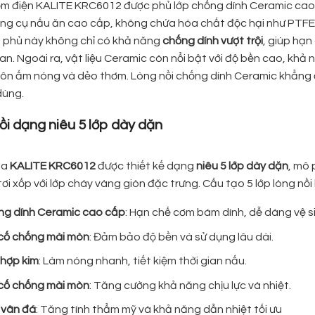
ơm điện KALITE KRC6012 được phủ lớp chống dính Ceramic cao c
ng cụ nấu ăn cao cấp, không chứa hóa chất độc hại như PTFE
p phủ này không chỉ có khả năng
chống dính vượt trội
, giúp hạn
ian. Ngoài ra, vật liệu Ceramic còn nổi bật với độ bền cao, khả
uôn ấm nóng và dẻo thơm. Lòng nồi chống dính Ceramic khẳng đ
dùng.
ồi dạng niêu 5 lớp dày dặn
ủa
KALITE KRC6012
được thiết kế dạng
niêu 5 lớp dày dặn
, mô 
ơi xốp với lớp cháy vàng giòn đặc trưng. Cấu tạo 5 lớp lòng nồ
ng dính Ceramic cao cấp
: Hạn chế cơm bám dính, dễ dàng vệ si
 cố chống mài mòn
: Đảm bảo độ bền và sử dụng lâu dài.
 hợp kim
: Làm nóng nhanh, tiết kiệm thời gian nấu.
 cố chống mài mòn
: Tăng cường khả năng chịu lực và nhiệt.
 vân đá
: Tăng tính thẩm mỹ và khả năng dẫn nhiệt tối ưu