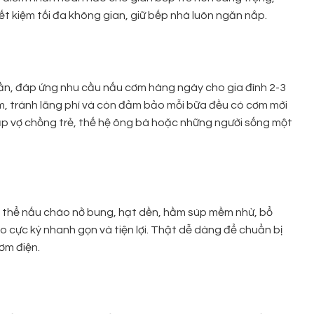
iết kiệm tối đa không gian, giữ bếp nhà luôn ngăn nắp.
lần, đáp ứng nhu cầu nấu cơm hàng ngày cho gia đình 2-3
m, tránh lãng phí và còn đảm bảo mỗi bữa đều có cơm mới
cặp vợ chồng trẻ, thế hệ ông bà hoặc những người sống một
 thể nấu cháo nở bung, hạt dền, hầm súp mềm nhừ, bổ
 cực kỳ nhanh gọn và tiện lợi. Thật dễ dàng để chuẩn bị
ơm điện.