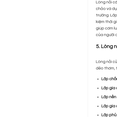
Lòng nồi c
chảo và dụ
trường. Lớ
kiệm thời g
giúp cơm l
của người 
5. Lòng n
Lòng nồi c
dẻo thơm, t
Lớp chố
Lớp gia
Lớp nền
Lớp gia
Lớp phủ