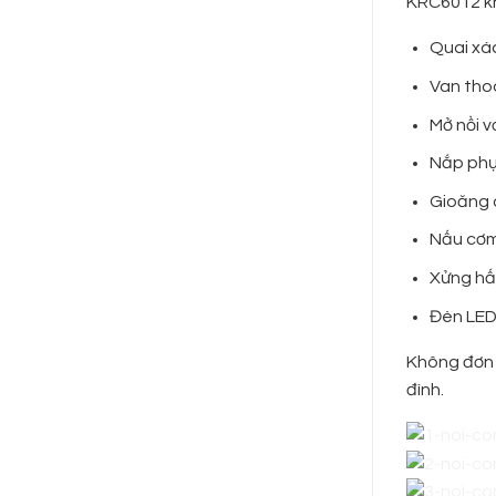
KRC6012 khô
Quai xác
Van thoá
Mở nồi v
Nắp phụ 
Gioăng c
Nấu cơm
Xửng hấp
Đèn LED
Không đơn 
đình.