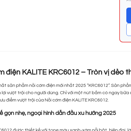
m điện KALITE KRC6012 – Tròn vị dẻo t
mắt sản phẩm nồi cơm điện mới nhất 2025 “KRC6012”. Sản phẩm t
 lợi vượt trội cho người dùng. Chỉ với một nút bấm có ngay bữa
ưu điểm vượt trội của Nồi cơm điện KALITE KRC6012.
kế gọn nhẹ, ngoại hình dẫn đầu xu hướng 2025
6012 được thiết kế với tone màu xanh-xám nổi bật, hiện đại, l