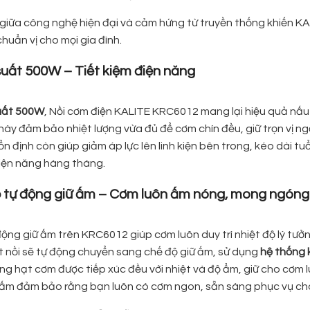
 giữa công nghệ hiện đại và cảm hứng từ truyền thống khiến KA
uẩn vị cho mọi gia đình.
suất 500W – Tiết kiệm điện năng
uất 500W
, Nồi cơm điện KALITE KRC6012 mang lại hiệu quả nấu
ày đảm bảo nhiệt lượng vừa đủ để cơm chín đều, giữ trọn vị ng
n định còn giúp giảm áp lực lên linh kiện bên trong, kéo dài tu
điện năng hàng tháng.
ộ tự động giữ ấm – Cơm luôn ấm nóng, mong ngóng
ộng giữ ấm trên KRC6012 giúp cơm luôn duy trì nhiệt độ lý tưởn
t nồi sẽ tự động chuyển sang chế độ giữ ấm, sử dụng
hệ thống 
ng hạt cơm được tiếp xúc đều với nhiệt và độ ẩm, giữ cho cơm 
 ấm đảm bảo rằng bạn luôn có cơm ngon, sẵn sàng phục vụ cho 