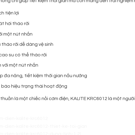
ng chỉ giúp tiết kiệm thời gian mà còn mang đến trải nghiệm nấ
h tiện lợi
t hơi tháo rời
ới một nút nhấn
tháo rời dễ dàng vệ sinh
ao su có thể tháo rời
 với một nút nhấn
 đa năng, tiết kiệm thời gian nấu nướng
 báo hiệu trạng thái hoạt động
thuần là một chiếc nồi cơm điện, KALITE KRC6012 là một người