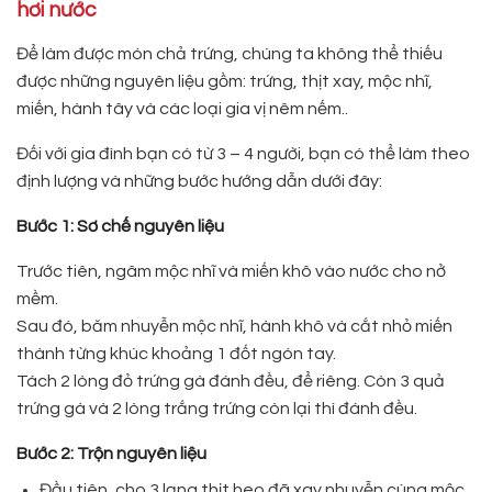
hơi nước
Để làm được món chả trứng, chúng ta không thể thiếu
được những nguyên liệu gồm: trứng, thịt xay, mộc nhĩ,
miến, hành tây và các loại gia vị nêm nếm..
Đối với gia đình bạn có từ 3 – 4 người, bạn có thể làm theo
định lượng và những bước hướng dẫn dưới đây:
Bước 1: Sơ chế nguyên liệu
Trước tiên, ngâm mộc nhĩ và miến khô vào nước cho nở
mềm.
Sau đó, băm nhuyễn mộc nhĩ, hành khô và cắt nhỏ miến
thành từng khúc khoảng 1 đốt ngón tay.
Tách 2 lòng đỏ trứng gà đánh đều, để riêng. Còn 3 quả
trứng gà và 2 lòng trắng trứng còn lại thì đánh đều.
Bước 2: Trộn nguyên liệu
Đầu tiên, cho 3 lạng thịt heo đã xay nhuyễn cùng mộc