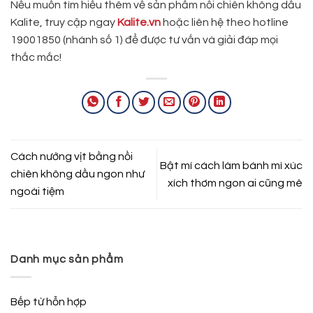
Nếu muốn tìm hiểu thêm về sản phẩm nồi chiên không dầu
Kalite, truy cập ngay
Kalite.vn
hoặc liên hệ theo hotline
19001850 (nhánh số 1) để được tư vấn và giải đáp mọi
thắc mắc!
Cách nướng vịt bằng nồi
Bật mí cách làm bánh mì xúc
chiên không dầu ngon như
xích thơm ngon ai cũng mê
ngoài tiệm
Danh mục sản phẩm
Bếp từ hỗn hợp