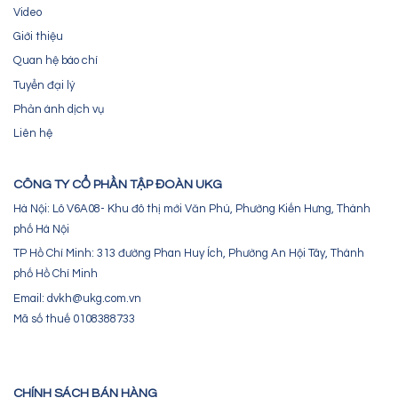
Video
Giới thiệu
Quan hệ báo chí
Tuyển đại lý
Phản ánh dịch vụ
Liên hệ
CÔNG TY CỔ PHẦN TẬP ĐOÀN UKG
Hà Nội: Lô V6A08- Khu đô thị mới Văn Phú, Phường Kiến Hưng, Thành
phố Hà Nội
TP Hồ Chí Minh: 313 đường Phan Huy Ích, Phường An Hội Tây, Thành
phố Hồ Chí Minh
Email: dvkh@ukg.com.vn
Mã số thuế 0108388733
CHÍNH SÁCH BÁN HÀNG