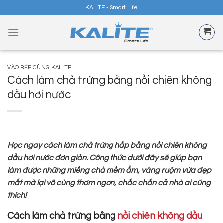
Skip
KALITE - Smart Life
to
content
VÀO BẾP CÙNG KALITE
Cách làm chả trứng bằng nồi chiên không
dầu hơi nước
Học ngay cách làm chả trứng hấp bằng nồi chiên không
dầu hơi nước đơn giản. Công thức dưới đây sẽ giúp bạn
làm được những miếng chả mềm ẩm, vàng ruộm vừa đẹp
mắt mà lại vô cùng thơm ngon, chắc chắn cả nhà ai cũng
thích!
Cách làm chả trứng bằng
nồi chiên không dầu