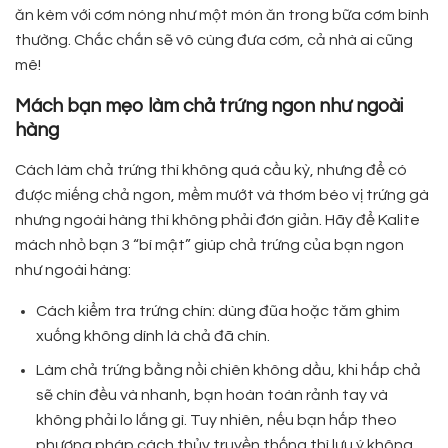
ăn kèm với cơm nóng như một món ăn trong bữa cơm bình
thường. Chắc chắn sẽ vô cùng đưa cơm, cả nhà ai cũng
mê!
Mách bạn mẹo làm chả trứng ngon như ngoài
hàng
Cách làm chả trứng thì không quá cầu kỳ, nhưng để có
được miếng chả ngon, mềm mướt và thơm béo vị trứng gà
nhưng ngoài hàng thì không phải đơn giản. Hãy để Kalite
mách nhỏ bạn 3 “bí mật” giúp chả trứng của bạn ngon
như ngoài hàng:
Cách kiểm tra trứng chín: dùng đũa hoặc tăm ghim
xuống không dính là chả đã chín.
Làm chả trứng bằng nồi chiên không dầu, khi hấp chả
sẽ chín đều và nhanh, bạn hoàn toàn rảnh tay và
không phải lo lắng gì. Tuy nhiên, nếu bạn hấp theo
phương pháp cách thủy truyền thống thì lưu ý không