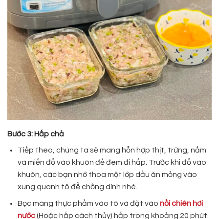
Bước 3: Hấp chả
Tiếp theo, chúng ta sẽ mang hỗn hợp thịt, trứng, nấm
và miến đổ vào khuôn để đem đi hấp. Trước khi đổ vào
khuôn, các bạn nhớ thoa một lớp dầu ăn mỏng vào
xung quanh tô để chống dính nhé.
Bọc màng thực phẩm vào tô và đặt vào
nồi chiên hơi
nước
(Hoặc hấp cách thủy) hấp trong khoảng 20 phút.