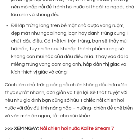
nên mở nắp nồi để tránh hơi nước bị thoát ra ngoài, chả
lâu chín và không đều.
Để lớp trứng láng trên bề mặt chả được vàng ruộm,
đẹp mắt như ngoài hàng, bạn hãy đánh trứng cùng 1
chút dầu điều. Có thể khi trộn trứng, bạn sẽ thấy mùi
hơi hắc, tuy nhiên sau khi hấp thành phẩm xong sẽ
không còn mùi hắc của dầu điều nữa. Thay vào đó là
miếng trứng vàng cam óng ánh, hấp dẫn thị giác và
kích thích vị giác vô cùng!
Cách làm chả trứng bằng nồi chiên không dầu hơi nước
thực sự rất nhanh, đơn giản và tiện lợi. Sẽ thật tuyệt vời
nếu như gia đình bạn cũng sở hữu 1 chiếc nồi chiên hơi
nước với đầy đủ tính năng hấp – nướng- chiên để chế biến
vô vàn món ăn ngon, tốt cho sức khỏe.
>>> XEM NGAY:
Nồi chiên hơi nước Kalite Steam 7