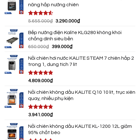
năng hấp nướng chiên
Được xếp
Giá
Giá
5.655.000
₫
3.290.000
₫
hạng
4.50
gốc
hiện
5 sao
Bếp nướng điện Kalite KLG280 không khói
là:
tại
chống dính siêu bền
5.655.000₫.
là:
Giá
Giá
650.000
₫
399.000
₫
3.290.000₫.
gốc
hiện
Nồi chiên hơi nước KALITE STEAM 7 chiên hấp 2
là:
tại
trong 1, dung tích 7 lít
650.000₫.
là:
399.000₫.
Được xếp
4.809.000
₫
hạng
4.75
5 sao
Nồi chiên không dầu KALITE Q10 10 lít, trục xiên
quay, nhiều phụ kiện
Được xếp
3.941.000
₫
hạng
4.72
5 sao
Nồi chiên không dầu KALITE KL-1200 12L giảm
95% chất béo