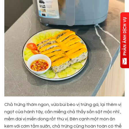
Chả trứng thơm ngon, vừa bùi béo vị trứng gà, lại thêm vị
ngọt của hành tây, cắn miếng chả thấy sần sật mộc nhĩ ,
mềm dai vị miến dong rất thú vị. Bên cạnh một món ăn
kèm với cơm tấm sườn, chả trứng cũng hoàn toàn có thể