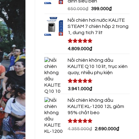
dính siêu bền
3.290.00
Giá
Giá
650.000
₫
399.000
₫
gốc
hiện
Nồi chiên hơi nước KALITE
là:
tại
STEAM 7 chiên hấp 2 trong
650.000₫.
là:
1, dung tích 7 lít
399.000₫.
Được xếp
4.809.000
₫
hạng
4.75
5 sao
Nồi chiên không dầu
KALITE Q10 10 lít, trục xiên
quay, nhiều phụ kiện
Được xếp
3.941.000
₫
hạng
4.72
5 sao
Nồi chiên không dầu
KALITE KL-1200 12L giảm
95% chất béo
Được xếp
Giá
Giá
4.355.000
₫
2.690.000
₫
hạng
4.80
gốc
hiện
5 sao