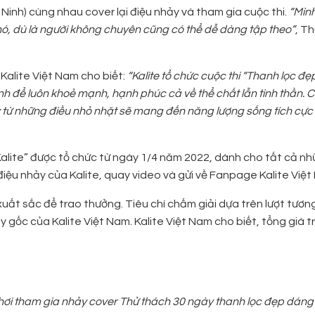
inh) cùng nhau cover lại điệu nhảy và tham gia cuộc thi.
“Mình
khó, dù là người không chuyên cũng có thể dễ dàng tập theo”
, T
 Kalite Việt Nam cho biết:
“Kalite tổ chức cuộc thi “Thanh lọc đ
h để luôn khoẻ mạnh, hạnh phúc cả về thể chất lẫn tinh thần. C
 từ những điều nhỏ nhặt sẽ mang đến năng lượng sống tích cực
alite” được tổ chức từ ngày 1/4 năm 2022, dành cho tất cả nh
 điệu nhảy của Kalite, quay video và gửi về Fanpage Kalite Việt
 xuất sắc để trao thưởng. Tiêu chí chấm giải dựa trên lượt tươn
gốc của Kalite Việt Nam. Kalite Việt Nam cho biết, tổng giá trị
chơi tham gia nhảy cover Thử thách 30 ngày thanh lọc đẹp dáng 