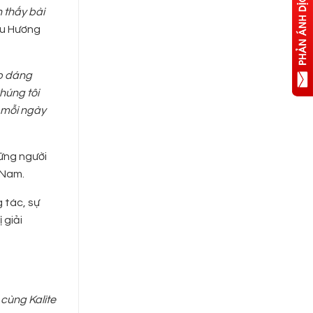
 thấy bài
hu Hương
ẹp dáng
húng tôi
 mỗi ngày
ững người
 Nam.
g tác, sự
 giải
cùng Kalite