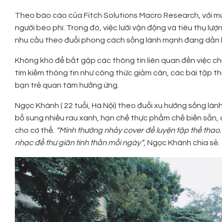
Theo báo cáo của Fitch Solutions Macro Research, với m
người béo phì. Trong đó, việc lười vận động và tiêu thụ lượ
nhu cầu theo đuổi phong cách sống lành mạnh đang dần lên
Không khó để bắt gặp các thông tin liên quan đến việc ch
tìm kiếm thông tin như công thức giảm cân, các bài tập t
bạn trẻ quan tâm hưởng ứng.
Ngọc Khánh ( 22 tuổi, Hà Nội) theo đuổi xu hướng sống l
bổ sung nhiều rau xanh, hạn chế thực phẩm chế biến sẵn, 
cho cơ thể.
“Mình thường nhảy cover để luyện tập thể thao
nhạc để thư giãn tinh thần mỗi ngày”
, Ngọc Khánh chia sẻ.