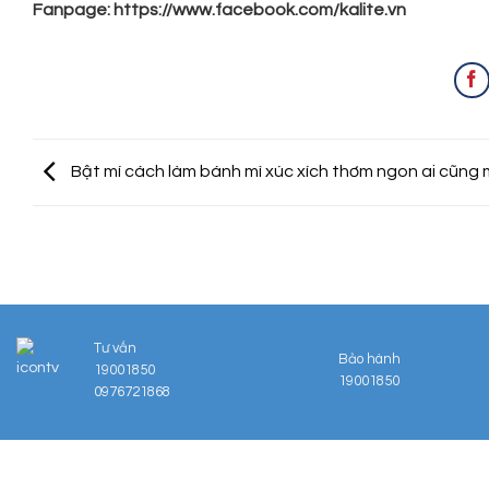
Fanpage: https://www.facebook.com/kalite.vn
Bật mí cách làm bánh mì xúc xích thơm ngon ai cũng
Tư vấn
Bảo hành
19001850
19001850
0976721868