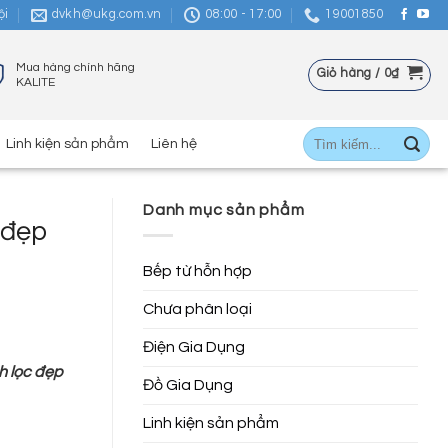
ội
dvkh@ukg.com.vn
08:00 - 17:00
19001850
Mua hàng chính hãng
Giỏ hàng /
0
₫
KALITE
Tìm
Linh kiện sản phẩm
Liên hệ
kiếm:
Danh mục sản phẩm
 đẹp
Bếp từ hỗn hợp
Chưa phân loại
Điện Gia Dụng
h lọc đẹp
Đồ Gia Dụng
Linh kiện sản phẩm