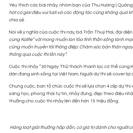
Yêu thích các bài nhảy, nhóm bạn của Thu Hương ( Quảng N
hát có giai điệu vui tươi và các động tác cũng không quá 
chia sẻ.
Nói về ý nghĩa của cuộc thi này, bà Trần Thuỳ Mai, đại diện
cùng Kalite” với mong muốn lan tỏa tinh thần sống lành mạn
cũng muốn truyền tải thông điệp: Chăm sóc bản thân ngay
thông qua cuộc thi lần này”.
Cuộc thi nhảy “30 Ngày Thử thách thanh lọc cơ thể cùng K
dân đang sinh sống tại Việt Nam. Người dự thi sẽ cover lại
Chung cuộc, ban tổ chức cuộc thi sẽ lựa chọn 4 clip dự thi
sáng tạo, phong thái tự tin, nhảy đúng, đẹp theo điệu nhảy 
thưởng cho cuộc thi nhảy lên đến hơn 15 triệu đồng.
Hàng loạt giải thưởng hấp dẫn, có giá trị dành cho người 