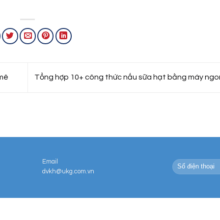
 mê
Tổng hợp 10+ công thức nấu sữa hạt bằng máy ngo
Email
dvkh@ukg.com.vn