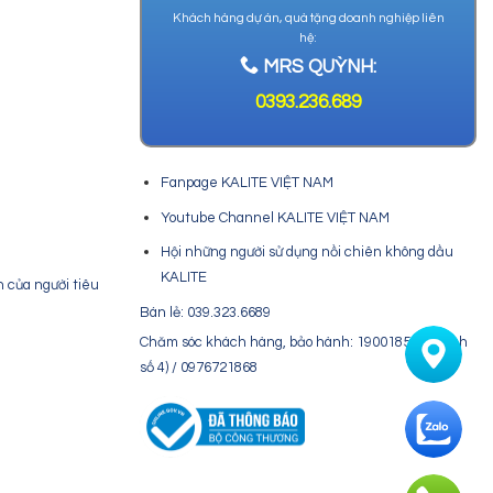
Khách hàng dự án, quà tặng doanh nghiệp liên
hệ:
MRS QUỲNH:
0393.236.689
Fanpage KALITE VIỆT NAM
Youtube Channel KALITE VIỆT NAM
Hội những người sử dụng nồi chiên không dầu
KALITE
n của người tiêu
Bán lẻ: 039.323.6689
Chăm sóc khách hàng, bảo hành: 19001850 (nhánh
số 4) / 0976721868