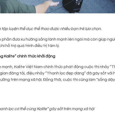
tập luyện thể dục thể thao được nhiều bạn trẻ lựa chọn.
p phần đưa xu hướng sống lành mạnh lên ngôi mà còn giúp ngư
í hỗ trợ quá trình điều trị tâm lý.
 Kalite” chính thức khởi động
h mạnh, Kalite Việt Nam chính thức phát động cuộc thi nhảy “
gian đăng tải, điệu nhảy “Thanh lọc đẹp dáng” đã gây sốt với h
ưởng trên mạng xã hội. Đồng thời, cuộc thi cũng làm “sống dậ
anh lọc cơ thể cùng Kalite” gây sốt trên mạng xã hội