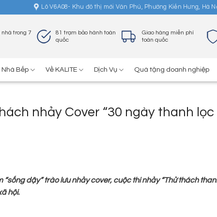
Lô V6A08- Khu đô thị mới Văn Phú, Phường Kiến Hưng, Hà N
 nhà trong 7
81 trạm bảo hành toàn
Giao hàng miễn phí
quốc
toàn quốc
ị Nhà Bếp
Về KALITE
Dịch Vụ
Quà tặng doanh nghiệp
ử thách nhảy Cover “30 ngày thanh lọc
 “sống dậy” trào lưu nhảy cover, cuộc thi nhảy “Thử thách than
ã hội.