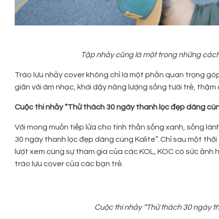
Tập nhảy cũng là một trong những cách 
Trào lưu nhảy cover không chỉ là một phần quan trọng gó
giãn với âm nhạc, khơi dậy năng lượng sống tươi trẻ, thậm ch
Cuộc thi nhảy “Thử thách 30 ngày thanh lọc đẹp dáng cùng
Với mong muốn tiếp lửa cho tinh thần sống xanh, sống làn
30 ngày thanh lọc đẹp dáng cùng Kalite”. Chỉ sau một thời 
lượt xem cùng sự tham gia của các KOL, KOC có sức ảnh h
trào lưu cover của các bạn trẻ.
Cuộc thi nhảy “Thử thách 30 ngày th