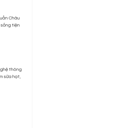
chuẩn Châu
 sống tiện
 nghệ thông
àm sữa hạt,