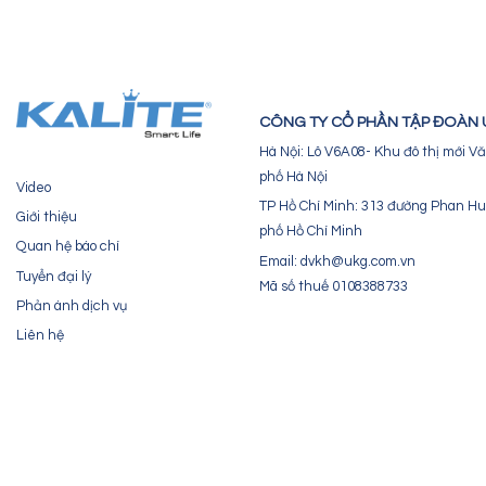
CÔNG TY CỔ PHẦN TẬP ĐOÀN
Hà Nội: Lô V6A08- Khu đô thị mới 
phố Hà Nội
Video
TP Hồ Chí Minh: 313 đường Phan Hu
Giới thiệu
phố Hồ Chí Minh
Quan hệ báo chí
Email: dvkh@ukg.com.vn
Tuyển đại lý
Mã số thuế 0108388733
Phản ánh dịch vụ
Liên hệ