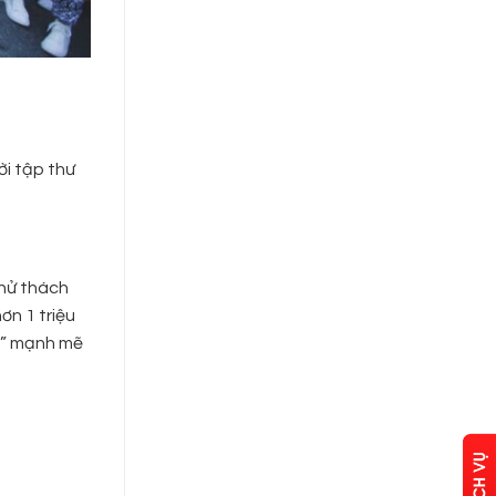
là:
tại
4.355.000₫.
là:
2.690.00
ời tập thư
Thử thách
ơn 1 triệu
y” mạnh mẽ