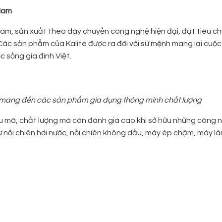
 Nam
t Nam, sản xuất theo dây chuyền công nghệ hiện đại, đạt tiêu 
Các sản phẩm của Kalite được ra đời với sứ mệnh mang lại cuộc
 sống gia đình Việt.
ày mang đến các sản phẩm gia dụng thông minh chất lượng
u mã, chất lượng mà còn đánh giá cao khi sở hữu những công
ư nồi chiên hơi nước, nồi chiên không dầu, máy ép chậm, máy l