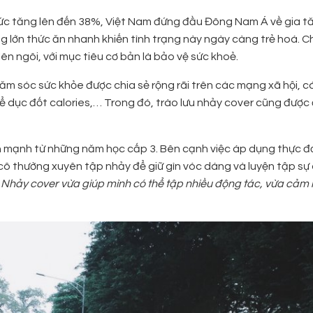
ức tăng lên đến 38%, Việt Nam đứng đầu Đông Nam Á về gia t
ng lớn thức ăn nhanh khiến tình trạng này ngày càng trẻ hoá. Ch
 ngôi, với mục tiêu cơ bản là bảo vệ sức khoẻ.
ăm sóc sức khỏe được chia sẻ rộng rãi trên các mạng xã hội, 
hể dục đốt calories,… Trong đó, trào lưu nhảy cover cũng đượ
ành mạnh từ những năm học cấp 3. Bên cạnh việc áp dụng thực 
cô thường xuyên tập nhảy để giữ gìn vóc dáng và luyện tập sự
. Nhảy cover vừa giúp mình có thể tập nhiều động tác, vừa cả