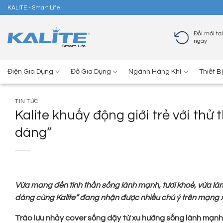
Skip
KALITE - Smart Life
to
content
Đổi mới tại
ngày
Điện Gia Dụng
Đồ Gia Dụng
Ngành Hàng Khí
Thiết B
TIN TỨC
Kalite khuấy động giới trẻ với th
dáng”
Vừa mang đến tinh thần sống lành mạnh, tươi khoẻ, vừa làm
dáng cùng Kalite” đang nhận được nhiều chú ý trên mạng x
Trào lưu nhảy cover sống dậy từ xu hướng sống lành mạnh