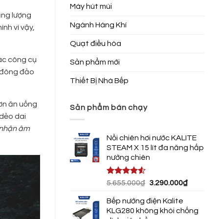
Máy hút mùi
ăng lượng
Ngành Hàng Khí
ính vì vậy,
Quạt điều hòa
các công cụ
Sản phẩm mới
c đông đảo
Thiết Bị Nhà Bếp
đơn ăn uống
Sản phẩm bán chạy
 dẻo dai
m nhận âm
Nồi chiên hơi nước KALITE
STEAM X 15 lít đa năng hấp
nướng chiên
Được xếp
Giá
Giá
5.655.000
₫
3.290.000
₫
hạng
4.50
gốc
hiện
5 sao
Bếp nướng điện Kalite
là:
tại
KLG280 không khói chống
5.655.000₫.
là: