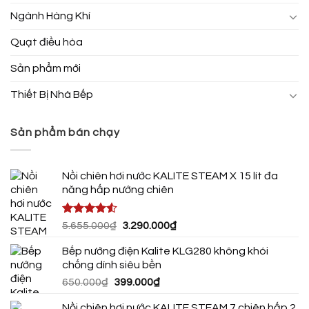
Ngành Hàng Khí
Quạt điều hòa
Sản phẩm mới
Thiết Bị Nhà Bếp
Sản phẩm bán chạy
Nồi chiên hơi nước KALITE STEAM X 15 lít đa
năng hấp nướng chiên
Được xếp
Giá
Giá
5.655.000
₫
3.290.000
₫
hạng
4.50
gốc
hiện
5 sao
Bếp nướng điện Kalite KLG280 không khói
là:
tại
chống dính siêu bền
5.655.000₫.
là:
Giá
Giá
650.000
₫
399.000
₫
3.290.000₫.
gốc
hiện
Nồi chiên hơi nước KALITE STEAM 7 chiên hấp 2