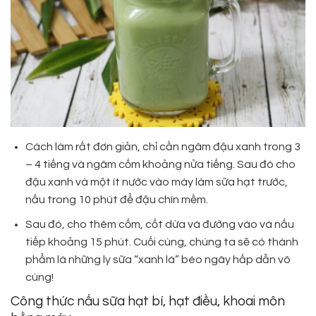
Cách làm rất đơn giản, chỉ cần ngâm đậu xanh trong 3
– 4 tiếng và ngâm cốm khoảng nửa tiếng. Sau đó cho
đậu xanh và một ít nước vào máy làm sữa hạt trước,
nấu trong 10 phút để đậu chín mềm.
Sau đó, cho thêm cốm, cốt dừa và đường vào và nấu
tiếp khoảng 15 phút. Cuối cùng, chúng ta sẽ có thành
phẩm là những ly sữa “xanh lá” béo ngây hấp dẫn vô
cùng!
Công thức nấu sữa hạt bí, hạt điều, khoai môn