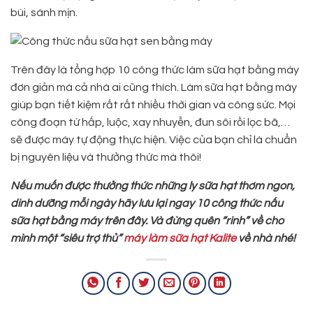
bùi, sánh mịn.
Trên đây là tổng hợp 10 công thức làm sữa hạt bằng máy
đơn giản mà cả nhà ai cũng thích. Làm sữa hạt bằng máy
giúp bạn tiết kiệm rất rất nhiều thời gian và công sức. Mọi
công đoạn từ hấp, luộc, xay nhuyễn, đun sôi rồi lọc bã,…
sẽ được máy tự động thực hiện. Việc của bạn chỉ là chuẩn
bị nguyên liệu và thưởng thức mà thôi!
Nếu muốn được thưởng thức những ly sữa hạt thơm ngon,
dinh dưỡng mỗi ngày hãy lưu lại ngay 10 công thức nấu
sữa hạt bằng máy trên đây. Và đừng quên “rinh” về cho
mình một “siêu trợ thủ”
máy làm sữa hạt Kalite
về nhà nhé!