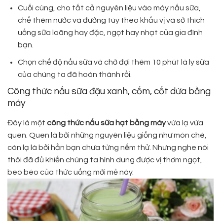
Cuối cùng, cho tất cả nguyên liệu vào máy nấu sữa,
chế thêm nước và đường tùy theo khẩu vị và sở thích
uống sữa loãng hay đặc, ngọt hay nhạt của gia đình
bạn.
Chọn chế độ nấu sữa và chờ đợi thêm 10 phút là ly sữa
của chúng ta đã hoàn thành rồi.
Công thức nấu sữa đậu xanh, cốm, cốt dừa bằng
máy
Đây là một
công thức nấu sữa hạt bằng máy
vừa lạ vừa
quen. Quen là bởi những nguyên liệu giống như món chè,
còn lạ là bởi hẳn bạn chưa từng nếm thử. Nhưng nghe nói
thôi đã đủ khiến chúng ta hình dung được vị thơm ngọt,
beo béo của thức uống mới mẻ này.