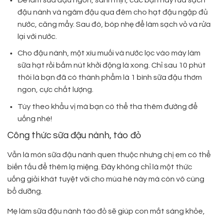
đậu nành và ngâm đậu qua đêm cho hạt đậu ngập đủ
nước, căng mẩy. Sau đó, bóp nhẹ để làm sạch vỏ và rửa
lại với nước.
Cho đậu nành, một xíu muối và nước lọc vào máy làm
sữa hạt rồi bấm nút khởi động là xong. Chỉ sau 10 phút
thôi là bạn đã có thành phẩm là 1 bình sữa đậu thơm
ngon, cực chất lượng.
Tùy theo khẩu vị mà bạn có thể tha thêm đường để
uống nhé!
Công thức sữa đậu nành, táo đỏ
Vẫn là món sữa đậu nành quen thuộc nhưng chị em có thể
biến tấu để thêm lạ miệng. Đây không chỉ là một thức
uống giải khát tuyệt vời cho mùa hè này mà còn vô cùng
bổ dưỡng.
Mẹ làm sữa đậu nành táo đỏ sẽ giúp con mắt sáng khỏe,