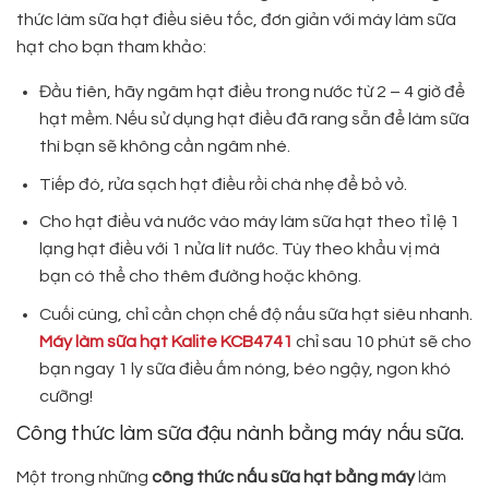
thức làm sữa hạt điều siêu tốc, đơn giản với máy làm sữa
hạt cho bạn tham khảo:
Đầu tiên, hãy ngâm hạt điều trong nước từ 2 – 4 giờ để
hạt mềm. Nếu sử dụng hạt điều đã rang sẵn để làm sữa
thì bạn sẽ không cần ngâm nhé.
Tiếp đó, rửa sạch hạt điều rồi chà nhẹ để bỏ vỏ.
Cho hạt điều và nước vào máy làm sữa hạt theo tỉ lệ 1
lạng hạt điều với 1 nửa lít nước. Tùy theo khẩu vị mà
bạn có thể cho thêm đường hoặc không.
Cuối cùng, chỉ cần chọn chế độ nấu sữa hạt siêu nhanh.
Máy làm sữa hạt Kalite KCB4741
chỉ sau 10 phút sẽ cho
bạn ngay 1 ly sữa điều ấm nóng, béo ngậy, ngon khó
cưỡng!
Công thức làm sữa đậu nành bằng máy nấu sữa.
Một trong những
công thức nấu sữa hạt bằng máy
làm