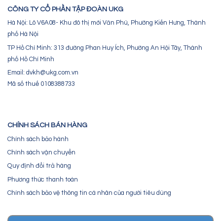
CÔNG TY CỔ PHẦN TẬP ĐOÀN UKG
Hà Nội: Lô V6A08- Khu đô thị mới Văn Phú, Phường Kiến Hưng, Thành
phố Hà Nội
TP Hồ Chí Minh: 313 đường Phan Huy Ích, Phường An Hội Tây, Thành
phố Hồ Chí Minh
Email: dvkh@ukg.com.vn
Mã số thuế 0108388733
CHÍNH SÁCH BÁN HÀNG
Chính sách bảo hành
Chính sách vận chuyển
Quy định đổi trả hàng
Phương thức thanh toán
Chính sách bảo vệ thông tin cá nhân của người tiêu dùng