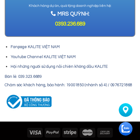
Khách hàng dự án, quà tặng doanh nghiệp liên hệ:
MRS QUỲNH:
0393.236.689
Fanpage KALITE VIỆT NAM
Youtube Channel KALITE VIỆT NAM
Hội những người sử dụng nồi chiên không dầu KALITE
Bán lẻ: 039.323.6689
Chăm sóc khách hàng, bảo hành: 19001850 (nhánh số 4) / 0976721868