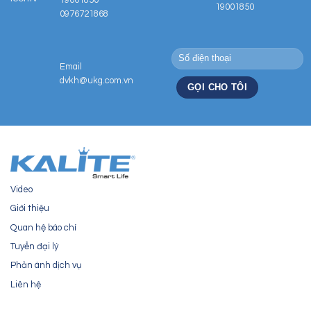
19001850
0976721868
Email
dvkh@ukg.com.vn
Video
Giới thiệu
Quan hệ báo chí
Tuyển đại lý
Phản ánh dịch vụ
Liên hệ