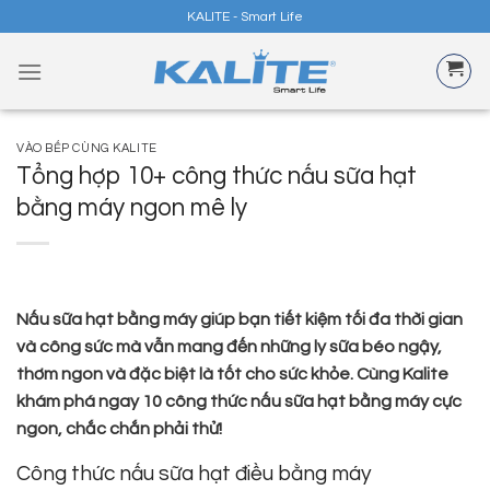
Skip
KALITE - Smart Life
to
content
VÀO BẾP CÙNG KALITE
Tổng hợp 10+ công thức nấu sữa hạt
bằng máy ngon mê ly
Nấu sữa hạt bằng máy giúp bạn tiết kiệm tối đa thời gian
và công sức mà vẫn mang đến những ly sữa béo ngậy,
thơm ngon và đặc biệt là tốt cho sức khỏe. Cùng Kalite
khám phá ngay 10 công thức nấu sữa hạt bằng máy cực
ngon, chắc chắn phải thử!
Công thức nấu sữa hạt điều bằng máy