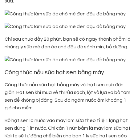
sữa.
Chỉ sau chưa đầy 20 phút, bạn sẽ có ngay thành phẩm là
những ly sữa mè đen óc chó đậu đỏ sánh mịn, bổ dưỡng.
Công thức nấu sữa hạt sen bằng máy
Công thức nấu sữa hạt bằng máy với hạt sen cực đơn
giản. Hạt sen khi mua về thì rửa sạch, lột vỏ lụa và bỏ tâm
sen để không bị đắng. Sau đó ngâm nước ấm khoảng 1
giờ cho mềm.
Bỏ hạt sen là nước vào máy làm sữa theo tỉ lệ 1 lạng hạt
sen dùng 1 lít nước. Chỉ cần 1 nút bấm là máy làm sữa hạt
Kalite sẽ tự động chế biến cho bạn 1 ly sữa hạt sen béo