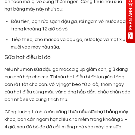
an toàn mà lại vô cùng thơm ngon. Công thức nấu sữa
hạt bằng máy này như sau:
Đầu tiên, bạn rửa sạch đậu gà, rồi ngâm với nước sạch
trong khoảng 12 giờ bỏ vỏ.
Tiếp theo, cho macca và đậu gà, nước lọc và một xíu
muối vào máy nấu sữa.
Sữa hạt điều bí đỏ
Nếu như món sữa đậu gà macca giúp giảm cân, giữ dáng
cực phù hợp cho mẹ. Thì sữa hạt điều bị đỏ lại giúp tăng
cân rất tốt cho con. Với vị ngọt béo từ bí đỏ, thơm ngậy
của hạt điều cùng màu vàng óng hấp dẫn, chắc chắn các
bạn nhỏ sẽ vô cùng thích thú.
Cũng tương tự như các
công thức nấu sữa hạt bằng máy
khác, bạn cần ngâm hạt điều cho mềm trong khoảng 3 –
4 giờ, sau đó bỏ đỏ đã cắt miếng nhỏ vào máy làm sữa.