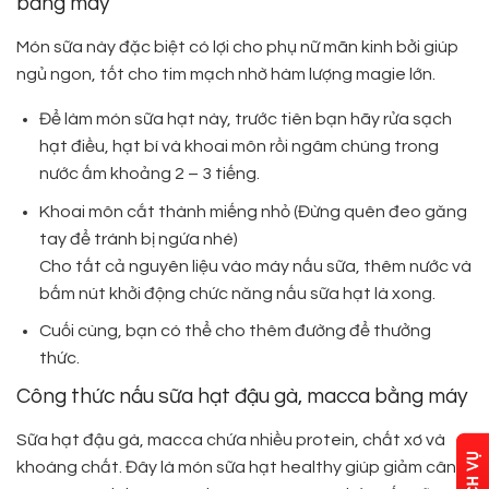
bằng máy
Món sữa này đặc biệt có lợi cho phụ nữ mãn kinh bởi giúp
ngủ ngon, tốt cho tim mạch nhờ hàm lượng magie lớn.
Để làm món sữa hạt này, trước tiên bạn hãy rửa sạch
hạt điều, hạt bí và khoai môn rồi ngâm chúng trong
nước ấm khoảng 2 – 3 tiếng.
Khoai môn cắt thành miếng nhỏ (Đừng quên đeo găng
tay để tránh bị ngứa nhé)
Cho tất cả nguyên liệu vào máy nấu sữa, thêm nước và
bấm nút khởi động chức năng nấu sữa hạt là xong.
Cuối cùng, bạn có thể cho thêm đường để thưởng
thức.
Công thức nấu sữa hạt đậu gà, macca bằng máy
Sữa hạt đậu gà, macca chứa nhiều protein, chất xơ và
khoáng chất. Đây là món sữa hạt healthy giúp giảm cân