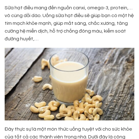
Sữa hạt điều mang đến nguồn canxi, omega-3, protein,…
vô cùng dồi dào. Uống sữa hạt điều sẽ giúp bạn có một hệ
tim mạch khỏe mạnh, giúp mắt sáng, chắc xương, tăng
cường hệ miễn dịch, hỗ trợ chống đông máu, kiểm soát
đường huyết,…
Đây thực sự là một món thức uống tuyệt vời cho sức khỏe
của tất cả các thành viên trong nhà. Dưới đây là công