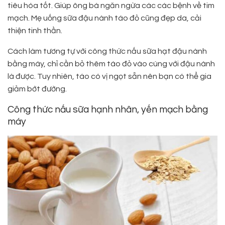
tiêu hóa tốt. Giúp ông bà ngăn ngừa các các bệnh về tim
mạch. Mẹ uống sữa đậu nành táo đỏ cũng đẹp da, cải
thiện tinh thần.
Cách làm tương tự với công thức nấu sữa hạt đậu nành
bằng máy, chỉ cần bỏ thêm táo đỏ vào cùng với đậu nành
là được. Tuy nhiên, táo có vị ngọt sẵn nên bạn có thể gia
giảm bớt đường.
Công thức nấu sữa hạnh nhân, yến mạch bằng
máy