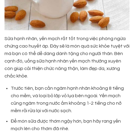
Sữa hạnh nhân, yến mạch rất tốt trong việc phòng ngừa
chứng cao huyết áp. Đây sẽ là món quà sức khỏe tuyệt vời
mà bạn có thể dễ dàng dành tặng cho người thân. Bên
cạnh đó, uống sữa hạnh nhân yến mạch thường xuyên
còn giúp cải thiện chức năng thận, làm đẹp da, xương
chắc khỏe.
Trước tiên, bạn cần ngâm hạnh nhân khoảng 8 tiếng
cho mềm, và loại bỏ lớp vỏ lụa bên ngoài. Yến mạch
cũng ngâm trong nước ấm khoảng 1-2 tiếng cho nở
mềm rồi rửa lại với nước sạch.
Để món sữa được thơm ngậy hơn, bạn hãy rang yến
mạch lên cho thơm đã nhé.