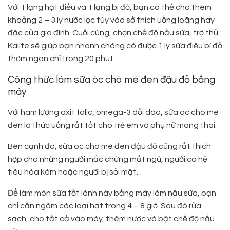
Với 1 lạng hạt điều và 1 lạng bí đỏ, bạn có thể cho thêm
khoảng 2 – 3 ly nước lọc tùy vào sở thích uống loãng hay
đặc của gia đình. Cuối cùng, chọn chế độ nấu sữa, trợ thủ
Kalite sẽ giúp bạn nhanh chóng có được 1 ly sữa điều bí đỏ
thơm ngon chỉ trong 20 phút.
Công thức làm sữa óc chó mè đen đậu đỏ bằng
máy
Với hàm lượng axit folic, omega-3 dồi dào, sữa óc chó mè
đen là thức uống rất tốt cho trẻ em và phụ nữ mang thai.
Bên cạnh đó, sữa óc chó mè đen đậu đỏ cũng rất thích
hợp cho những người mắc chứng mất ngủ, người có hệ
tiêu hóa kém hoặc người bị sỏi mật.
Để làm món sữa tốt lành này bằng máy làm nấu sữa, bạn
chỉ cần ngâm các loại hạt trong 4 – 8 giờ. Sau đó rửa
sạch, cho tất cả vào máy, thêm nước và bật chế độ nấu