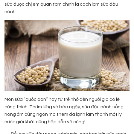
sữa được chị em quan tâm chính là cách làm sữa đậu
nành.
Món sữa “quốc dân” này từ trẻ nhỏ đến người già có lẽ
cũng thích. Thơm lừng và béo ngậy, sữa đậu nành uống
nóng ấm cũng ngon mà thêm đá lạnh làm thành một ly
nước giải khát cũng hấp dẫn vô cùng!
Để làm sữa đậu ngon, sánh mịn, các bạn hãy rửa sạch