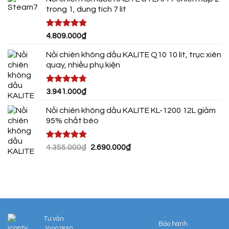
là:
tại
trong 1, dung tích 7 lít
650.000₫.
là:
399.000₫.
Được xếp
4.809.000
₫
hạng
4.75
5 sao
Nồi chiên không dầu KALITE Q10 10 lít, trục xiên
quay, nhiều phụ kiện
Được xếp
3.941.000
₫
hạng
4.72
5 sao
Nồi chiên không dầu KALITE KL-1200 12L giảm
95% chất béo
Được xếp
Giá
Giá
4.355.000
₫
2.690.000
₫
hạng
4.80
gốc
hiện
5 sao
là:
tại
4.355.000₫.
là:
2.690.000₫.
Tư vấn
Bảo hành
19001850