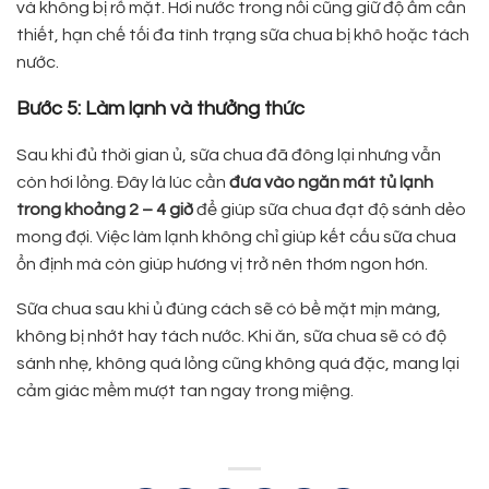
và không bị rỗ mặt. Hơi nước trong nồi cũng giữ độ ẩm cần
thiết, hạn chế tối đa tình trạng sữa chua bị khô hoặc tách
nước.
Bước 5: Làm lạnh và thưởng thức
Sau khi đủ thời gian ủ, sữa chua đã đông lại nhưng vẫn
còn hơi lỏng. Đây là lúc cần
đưa vào ngăn mát tủ lạnh
trong khoảng 2 – 4 giờ
để giúp sữa chua đạt độ sánh dẻo
mong đợi. Việc làm lạnh không chỉ giúp kết cấu sữa chua
ổn định mà còn giúp hương vị trở nên thơm ngon hơn.
Sữa chua sau khi ủ đúng cách sẽ có bề mặt mịn màng,
không bị nhớt hay tách nước. Khi ăn, sữa chua sẽ có độ
sánh nhẹ, không quá lỏng cũng không quá đặc, mang lại
cảm giác mềm mượt tan ngay trong miệng.