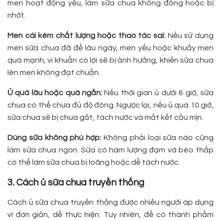
men hoạt động yếu, làm sữa chua không đông hoặc bị
nhớt.
Men cái kém chất lượng hoặc thao tác sai:
Nếu sử dụng
men sữa chua đã để lâu ngày, men yếu hoặc khuấy men
quá mạnh, vi khuẩn có lợi sẽ bị ảnh hưởng, khiến sữa chua
lên men không đạt chuẩn.
Ủ quá lâu hoặc quá ngắn:
Nếu thời gian ủ dưới 6 giờ, sữa
chua có thể chưa đủ độ đông. Ngược lại, nếu ủ quá 10 giờ,
sữa chua sẽ bị chua gắt, tách nước và mất kết cấu mịn.
Dùng sữa không phù hợp:
Không phải loại sữa nào cũng
làm sữa chua ngon. Sữa có hàm lượng đạm và béo thấp
có thể làm sữa chua bị loãng hoặc dễ tách nước.
3. Cách ủ sữa chua truyền thống
Cách ủ sữa chua truyền thống được nhiều người áp dụng
vì đơn giản, dễ thực hiện. Tuy nhiên, để có thành phẩm