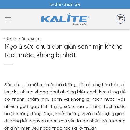
Skip
KALITE - Smart Life
to
content
VÀO BẾP CÙNG KALITE
Mẹo ủ sữa chua đơn giản sánh mịn không
tách nước, không bị nhớt
Sữa chua là một món ăn bổ dưỡng, tốt cho hệ tiêu hóa và
làn da, nhưng không phải ai cũng biết cách làm đúng để
có thành phẩm mịn, sánh và không bị tách nước. Rất
nhiều người gặp tình trạng sữa chua bị nhớt, tách nước
hoặc không đông được, khiến hương vị và chất lượng giảm
đi đáng kể. Nguyên nhân chủ yếu là do nhiệt độ ủ không
ổn định, men yếu hoặc thao tác sai kỹ thuật.