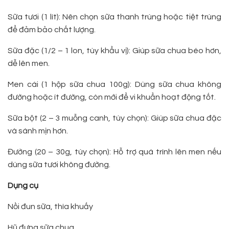
Sữa tươi (1 lít): Nên chọn sữa thanh trùng hoặc tiệt trùng
để đảm bảo chất lượng.
Sữa đặc (1/2 – 1 lon, tùy khẩu vị): Giúp sữa chua béo hơn,
dễ lên men.
Men cái (1 hộp sữa chua 100g): Dùng sữa chua không
đường hoặc ít đường, còn mới để vi khuẩn hoạt động tốt.
Sữa bột (2 – 3 muỗng canh, tùy chọn): Giúp sữa chua đặc
và sánh mịn hơn.
Đường (20 – 30g, tùy chọn): Hỗ trợ quá trình lên men nếu
dùng sữa tươi không đường.
Dụng cụ
Nồi đun sữa, thìa khuấy
Hũ đựng sữa chua