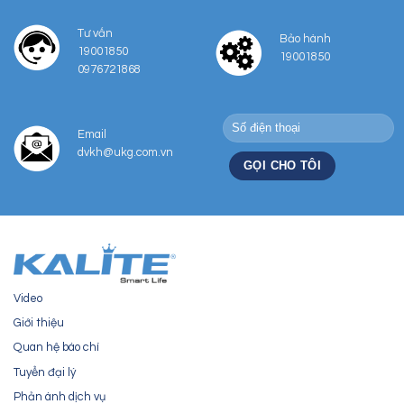
Tư vấn
Bảo hành
19001850
19001850
0976721868
Email
dvkh@ukg.com.vn
Video
Giới thiệu
Quan hệ báo chí
Tuyển đại lý
Phản ánh dịch vụ