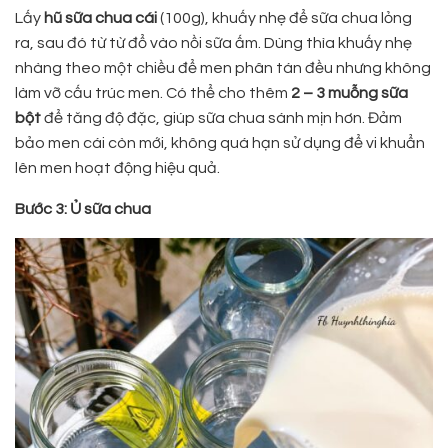
Lấy
hũ sữa chua cái
(100g), khuấy nhẹ để sữa chua lỏng
ra, sau đó từ từ đổ vào nồi sữa ấm. Dùng thìa khuấy nhẹ
nhàng theo một chiều để men phân tán đều nhưng không
làm vỡ cấu trúc men. Có thể cho thêm
2 – 3 muỗng sữa
bột
để tăng độ đặc, giúp sữa chua sánh mịn hơn. Đảm
bảo men cái còn mới, không quá hạn sử dụng để vi khuẩn
lên men hoạt động hiệu quả.
Bước 3: Ủ sữa chua