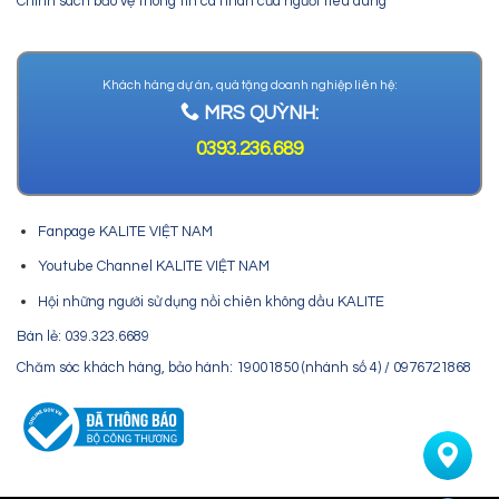
Chính sách bảo vệ thông tin cá nhân của người tiêu dùng
Khách hàng dự án, quà tặng doanh nghiệp liên hệ:
MRS QUỲNH:
0393.236.689
Fanpage KALITE VIỆT NAM
Youtube Channel KALITE VIỆT NAM
Hội những người sử dụng nồi chiên không dầu KALITE
Bán lẻ: 039.323.6689
Chăm sóc khách hàng, bảo hành: 19001850 (nhánh số 4) / 0976721868