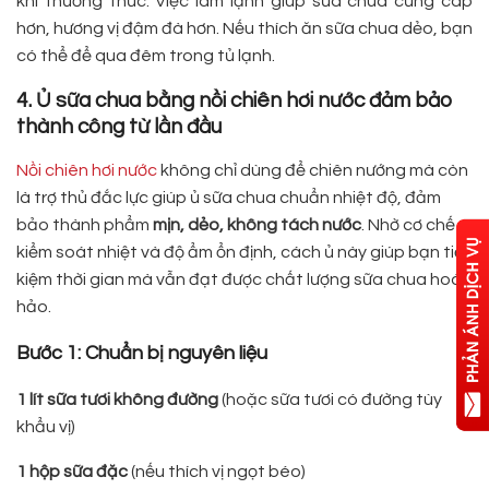
khi thưởng thức. Việc làm lạnh giúp sữa chua cứng cáp
hơn, hương vị đậm đà hơn. Nếu thích ăn sữa chua dẻo, bạn
có thể để qua đêm trong tủ lạnh.
4. Ủ sữa chua bằng nồi chiên hơi nước đảm bảo
thành công từ lần đầu
Nồi chiên hơi nước
không chỉ dùng để chiên nướng mà còn
là trợ thủ đắc lực giúp ủ sữa chua chuẩn nhiệt độ, đảm
bảo thành phẩm
mịn, dẻo, không tách nước
. Nhờ cơ chế
kiểm soát nhiệt và độ ẩm ổn định, cách ủ này giúp bạn tiết
kiệm thời gian mà vẫn đạt được chất lượng sữa chua hoàn
hảo.
Bước 1: Chuẩn bị nguyên liệu
1 lít sữa tươi không đường
(hoặc sữa tươi có đường tùy
khẩu vị)
1 hộp sữa đặc
(nếu thích vị ngọt béo)