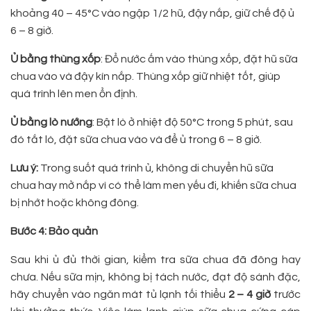
khoảng 40 – 45°C vào ngập 1/2 hũ, đậy nắp, giữ chế độ ủ
6 – 8 giờ.
Ủ bằng thùng xốp
: Đổ nước ấm vào thùng xốp, đặt hũ sữa
chua vào và đậy kín nắp. Thùng xốp giữ nhiệt tốt, giúp
quá trình lên men ổn định.
Ủ bằng lò nướng
: Bật lò ở nhiệt độ 50°C trong 5 phút, sau
đó tắt lò, đặt sữa chua vào và để ủ trong 6 – 8 giờ.
Lưu ý:
Trong suốt quá trình ủ, không di chuyển hũ sữa
chua hay mở nắp vì có thể làm men yếu đi, khiến sữa chua
bị nhớt hoặc không đông.
Bước 4: Bảo quản
Sau khi ủ đủ thời gian, kiểm tra sữa chua đã đông hay
chưa. Nếu sữa mịn, không bị tách nước, đạt độ sánh đặc,
hãy chuyển vào ngăn mát tủ lạnh tối thiểu
2 – 4 giờ
trước