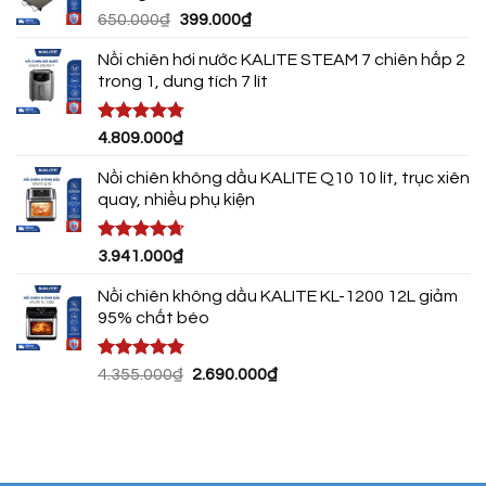
Giá
Giá
650.000
₫
399.000
₫
3.290.000₫.
gốc
hiện
Nồi chiên hơi nước KALITE STEAM 7 chiên hấp 2
là:
tại
trong 1, dung tích 7 lít
650.000₫.
là:
399.000₫.
Được xếp
4.809.000
₫
hạng
4.75
5 sao
Nồi chiên không dầu KALITE Q10 10 lít, trục xiên
quay, nhiều phụ kiện
Được xếp
3.941.000
₫
hạng
4.72
5 sao
Nồi chiên không dầu KALITE KL-1200 12L giảm
95% chất béo
Được xếp
Giá
Giá
4.355.000
₫
2.690.000
₫
hạng
4.80
gốc
hiện
5 sao
là:
tại
4.355.000₫.
là:
2.690.000₫.