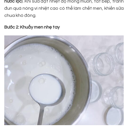
nước lọc
). Khi sữa đạt nhiệt độ mong muốn, tắt bếp, tránh
đun quá nóng vì nhiệt cao có thể làm chết men, khiến sữa
chua khó đông.
Bước 2: Khuấy men nhẹ tay