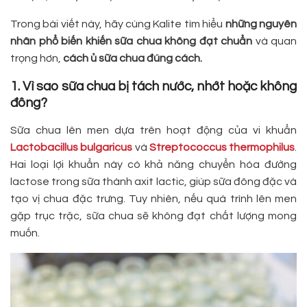
Trong bài viết này, hãy cùng Kalite tìm hiểu
những nguyên
nhân phổ biến khiến sữa chua không đạt chuẩn
và quan
trọng hơn,
cách ủ sữa chua đúng cách.
1. Vì sao sữa chua bị tách nước, nhớt hoặc không
đông?
Sữa chua lên men dựa trên hoạt động của vi khuẩn
Lactobacillus bulgaricus
và
Streptococcus thermophilus
.
Hai loại lợi khuẩn này có khả năng chuyển hóa đường
lactose trong sữa thành axit lactic, giúp sữa đông đặc và
tạo vị chua đặc trưng. Tuy nhiên, nếu quá trình lên men
gặp trục trặc, sữa chua sẽ không đạt chất lượng mong
muốn.