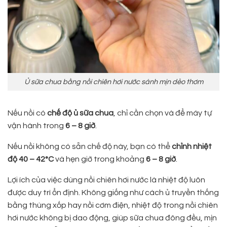
Ủ sữa chua bằng nồi chiên hơi nước sánh mịn dẻo thơm
Nếu nồi có
chế độ ủ sữa chua
, chỉ cần chọn và để máy tự
vận hành trong
6 – 8 giờ
.
Nếu nồi không có sẵn chế độ này, bạn có thể
chỉnh nhiệt
độ 40 – 42°C
và hẹn giờ trong khoảng
6 – 8 giờ
.
Lợi ích của việc dùng nồi chiên hơi nước là nhiệt độ luôn
được duy trì ổn định. Không giống như cách ủ truyền thống
bằng thùng xốp hay nồi cơm điện, nhiệt độ trong nồi chiên
hơi nước không bị dao động, giúp sữa chua đông đều, mịn