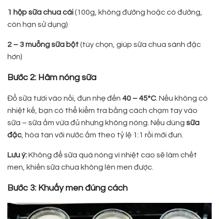
1 hộp sữa chua cái
(100g, không đường hoặc có đường,
còn hạn sử dụng)
2 – 3 muỗng sữa bột
(tùy chọn, giúp sữa chua sánh đặc
hơn)
Bước 2: Hâm nóng sữa
Đổ sữa tươi vào nồi, đun nhẹ đến
40 – 45°C
. Nếu không có
nhiệt kế, bạn có thể kiểm tra bằng cách chạm tay vào
sữa – sữa ấm vừa đủ nhưng không nóng. Nếu dùng
sữa
đặc
, hòa tan với nước ấm theo tỷ lệ 1:1 rồi mới đun.
Lưu ý:
Không để sữa quá nóng vì nhiệt cao sẽ làm chết
men, khiến sữa chua không lên men được.
Bước 3: Khuấy men đúng cách