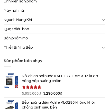
Linh kiện sản phẩm
Máy hút mùi
Ngành Hàng Khí
Quạt điều hòa
Sản phẩm mới
Thiết Bị Nhà Bếp
Sản phẩm bán chạy
Nồi chiên hơi nước KALITE STEAM X 15 lít đa
năng hấp nướng chiên
Được xếp
Giá
Giá
5.655.000
₫
3.290.000
₫
hạng
4.50
gốc
hiện
5 sao
Bếp nướng điện Kalite KLG280 không khói
là:
tại
chống dính siêu bền
5.655.000₫.
là: