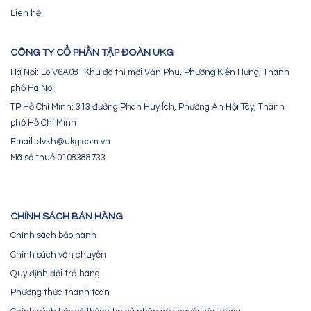
Liên hệ
CÔNG TY CỔ PHẦN TẬP ĐOÀN UKG
Hà Nội: Lô V6A08- Khu đô thị mới Văn Phú, Phường Kiến Hưng, Thành
phố Hà Nội
TP Hồ Chí Minh: 313 đường Phan Huy Ích, Phường An Hội Tây, Thành
phố Hồ Chí Minh
Email: dvkh@ukg.com.vn
Mã số thuế 0108388733
CHÍNH SÁCH BÁN HÀNG
Chính sách bảo hành
Chính sách vận chuyển
Quy định đổi trả hàng
Phương thức thanh toán