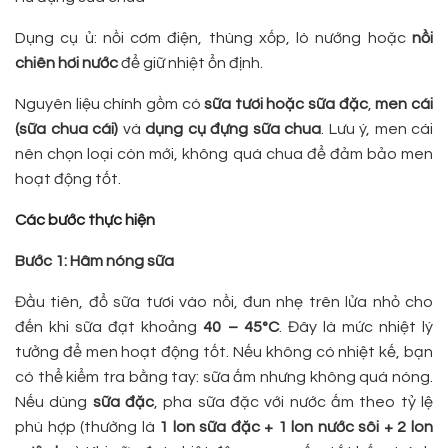
Dụng cụ ủ: nồi cơm điện, thùng xốp, lò nướng hoặc
nồi
chiên hơi nước
để giữ nhiệt ổn định.
Nguyên liệu chính gồm có
sữa tươi hoặc sữa đặc
,
men cái
(sữa chua cái)
và
dụng cụ đựng sữa chua
. Lưu ý, men cái
nên chọn loại còn mới, không quá chua để đảm bảo men
hoạt động tốt.
Các bước thực hiện
Bước 1: Hâm nóng sữa
Đầu tiên, đổ sữa tươi vào nồi, đun nhẹ trên lửa nhỏ cho
đến khi sữa đạt khoảng
40 – 45°C
. Đây là mức nhiệt lý
tưởng để men hoạt động tốt. Nếu không có nhiệt kế, bạn
có thể kiểm tra bằng tay: sữa ấm nhưng không quá nóng.
Nếu dùng
sữa đặc
, pha sữa đặc với nước ấm theo tỷ lệ
phù hợp (thường là
1 lon sữa đặc + 1 lon nước sôi + 2 lon