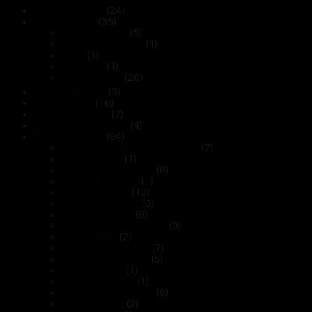
Sản phẩm mới
(24)
Đồ Gia Dụng
(35)
Bình giữ nhiệt
(5)
Cân Thông Minh
(1)
Muôi
(1)
đũa inox
(1)
Bộ Nồi Chảo
(26)
Quạt điều hòa
(3)
Máy hút mùi
(16)
Bếp từ hỗn hợp
(7)
Linh kiện sản phẩm
(4)
Điện Gia Dụng
(94)
Máy hút ẩm & Lọc không khí
(7)
Nồi kho hầm
(1)
Nồi Chiên Hơi Nước
(8)
Bếp nướng điện
(1)
Máy Ép Chậm
(13)
Tủ sấy quần áo
(3)
Nồi Lẩu Nướng
(8)
Nồi Chiên Không Dầu
(9)
Ổ cắm điện
(2)
Máy Xay Đa Năng
(7)
Máy Làm Sữa Hạt
(5)
Nồi Cao Tần
(1)
Bình Thủy Điện
(1)
Máy Rửa Chén Bát
(8)
Ấm Siêu Tốc
(2)