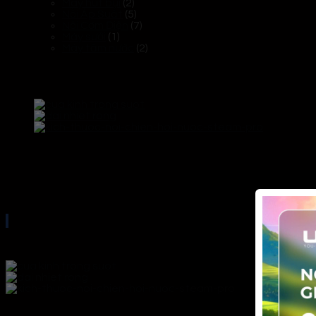
Máy hút bụi
(2)
Nồi Áp Suất
(5)
Nồi Cơm Điện
(7)
Máy sưởi
(1)
Máy tăm nước
(2)