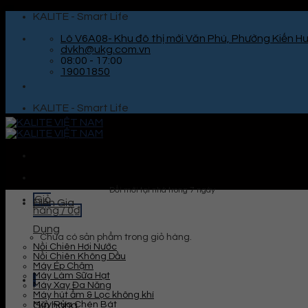
Skip
KALITE - Smart Life
to
content
Lô V6A08- Khu đô thị mới Văn Phú, Phường Kiến Hư
dvkh@ukg.com.vn
08:00 - 17:00
19001850
KALITE - Smart Life
Đổi mới tại nhà trong 7 ngày
Giỏ
Điện Gia
hàng /
0
₫
Dụng
Chưa có sản phẩm trong giỏ hàng.
Nồi Chiên Hơi Nước
Nồi Chiên Không Dầu
Máy Ép Chậm
Máy Làm Sữa Hạt
Máy Xay Đa Năng
Máy hút ẩm & Lọc không khí
Máy Rửa Chén Bát
Giỏ hàng