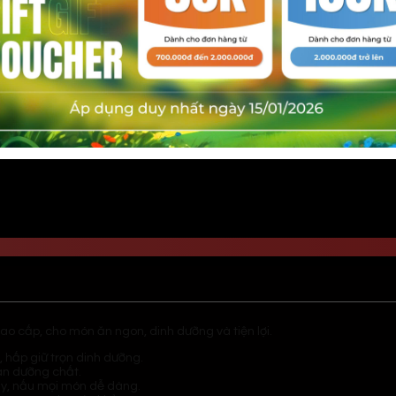
M PRO 15 lít, 3 trong 1
cao cấp, cho món ăn ngon, dinh dưỡng và tiện lợi.
hấp giữ trọn dinh dưỡng.
àn dưỡng chất.
tay, nấu mọi món dễ dàng.