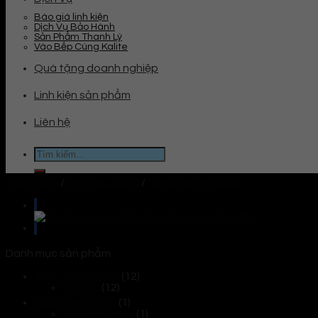
Báo giá linh kiện
Dịch Vụ Bảo Hành
Sản Phẩm Thanh Lý
Vào Bếp Cùng Kalite
Quà tặng doanh nghiệp
Linh kiện sản phẩm
Liên hệ
Tìm
kiếm:
Trang chủ
/
Điện Gia Dụng
/
Nồi Chiên Hơi Nước
Danh mục sản phẩm
Thiết Bị Nhà Bếp
(12)
Bếp Từ
(12)
Ngành Hàng Khí
(1)
Robot Hút Bụi
(1)