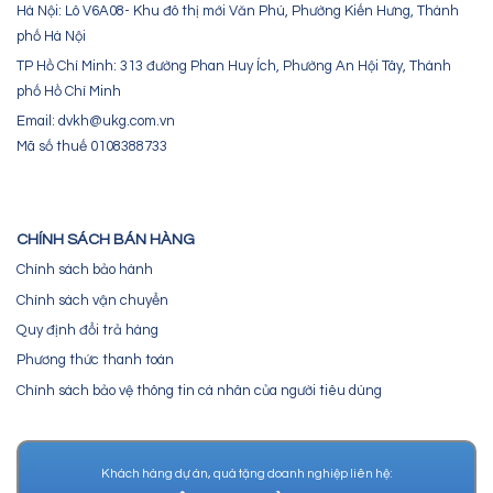
Hà Nội: Lô V6A08- Khu đô thị mới Văn Phú, Phường Kiến Hưng, Thành
phố Hà Nội
TP Hồ Chí Minh: 313 đường Phan Huy Ích, Phường An Hội Tây, Thành
phố Hồ Chí Minh
Email: dvkh@ukg.com.vn
Mã số thuế 0108388733
CHÍNH SÁCH BÁN HÀNG
Chính sách bảo hành
Chính sách vận chuyển
Quy định đổi trả hàng
Phương thức thanh toán
Chính sách bảo vệ thông tin cá nhân của người tiêu dùng
Khách hàng dự án, quà tặng doanh nghiệp liên hệ: