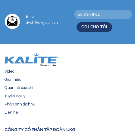
Email
dvkh@ukg.com.vn
Video
Giới thiệu
Quan hệ báo chí
Tuyển đại lý
Phản ánh dịch vụ
Liên hệ
CÔNG TY CỔ PHẦN TẬP ĐOÀN UKG