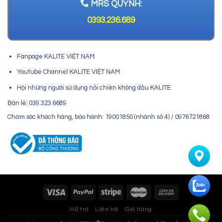
MRS QUỲNH:
0393.236.689
Fanpage KALITE VIỆT NAM
Youtube Channel KALITE VIỆT NAM
Hội những người sử dụng nồi chiên không dầu KALITE
Bán lẻ: 039.323.6689
Chăm sóc khách hàng, bảo hành: 19001850 (nhánh số 4) / 0976721868
Hỗ trợ
Liên hệ
Giỏ hàng