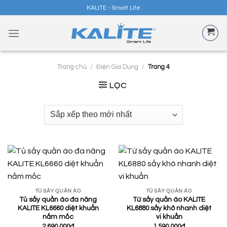
Skip
KALITE - Smart Life
to
content
Trang chủ
/
Điện Gia Dụng
/
Trang 4
LỌC
TỦ SẤY QUẦN ÁO
TỦ SẤY QUẦN ÁO
Tủ sấy quần áo đa năng
Từ sấy quần áo KALITE
KALITE KL6660 diệt khuẩn
KL6880 sấy khô nhanh diệt
nấm mốc
vi khuẩn
2.690.000
₫
1.590.000
₫