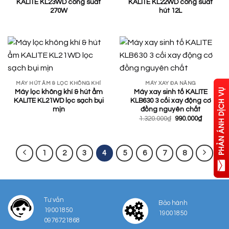
KALITE KL23WD công suất
KALITE KL22WD công suất
270W
hút 12L
MÁY HÚT ẨM & LỌC KHÔNG KHÍ
MÁY XAY ĐA NĂNG
Máy lọc không khí & hút ẩm
Máy xay sinh tố KALITE
KALITE KL21WD lọc sạch bụi
KLB630 3 cối xay động cơ
mịn
đồng nguyên chất
Giá
Giá
1.320.000
₫
990.000
₫
gốc
hiện
là:
tại
1.320.000₫.
là:
990.000₫
1
2
3
4
5
6
7
8
Tư vấn
Bảo hành
19001850
19001850
0976721868