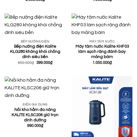
BẾP NƯỚNG ĐIỆN
MÁY TĂM NƯỚC
Bếp nướng điện Kalite
Máy tăm nước Kalite KHF03
KLG280 không khói chống
làm sạch răng đánh bay
dính siêu bền
mảng bám
Giá
Giá
650.000
₫
399.000
₫
1.050.000
₫
gốc
hiện
là:
tại
650.000₫.
là:
399.000₫.
ĐIỆN GIA DỤNG
Nồi kho hầm đa năng
KALITE KLSC206 giữ trọn
dinh dưỡng
990.000
₫