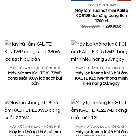
MÁY LÀM SỮA HẠT
Máy làm sữa hạt mini Kalite
KCB12B đa năng dung tích
1200ml
Giá
Giá
1.890.000
₫
1.290.000
₫
gốc
hiện
là:
tại
1.890.000₫.
là:
1.290.00
MÁY HÚT ẨM & LỌC KHÔNG KHÍ
MÁY HÚT ẨM & LỌC KHÔNG KHÍ
Máy hút ẩm KALITE KL71WP
Máy lọc không khí & hút ẩm
công suất 380W lọc sạch bụi
KALITE KL51WP thông minh
bẩn
hiệu năng 20l/ngày
MÁY HÚT ẨM & LỌC KHÔNG KHÍ
MÁY HÚT ẨM & LỌC KHÔNG KHÍ
Máy lọc không khí & hút ẩm
Máy lọc không khí & hút ẩm