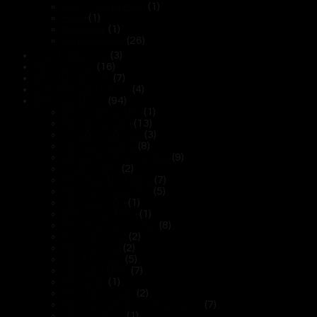
Cân Thông Minh
(1)
Muôi
(1)
đũa inox
(1)
Bộ Nồi Chảo
(26)
Quạt điều hòa
(3)
Máy hút mùi
(16)
Bếp từ hỗn hợp
(7)
Linh kiện sản phẩm
(4)
Điện Gia Dụng
(94)
Bếp nướng điện
(1)
Máy Ép Chậm
(13)
Tủ sấy quần áo
(3)
Nồi Lẩu Nướng
(8)
Nồi Chiên Không Dầu
(9)
Ổ cắm điện
(2)
Máy Xay Đa Năng
(7)
Máy Làm Sữa Hạt
(5)
Nồi Cao Tần
(1)
Bình Thủy Điện
(1)
Máy Rửa Chén Bát
(8)
Ấm Siêu Tốc
(2)
Máy hút bụi
(2)
Nồi Áp Suất
(5)
Nồi Cơm Điện
(7)
Máy sưởi
(1)
Máy tăm nước
(2)
Máy hút ẩm & Lọc không khí
(7)
Nồi kho hầm
(1)