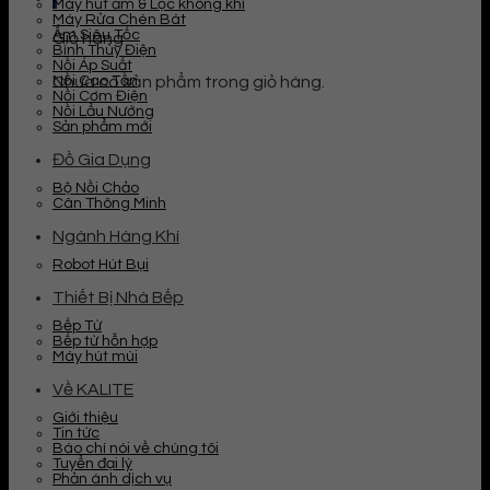
Máy hút ẩm & Lọc không khí
Máy Rửa Chén Bát
Ấm Siêu Tốc
Giỏ hàng
Bình Thủy Điện
Nồi Áp Suất
Nồi Cao Tần
Chưa có sản phẩm trong giỏ hàng.
Nồi Cơm Điện
Nồi Lẩu Nướng
Sản phẩm mới
Đồ Gia Dụng
Bộ Nồi Chảo
Cân Thông Minh
Ngành Hàng Khí
Robot Hút Bụi
Thiết Bị Nhà Bếp
Bếp Từ
Bếp từ hỗn hợp
Máy hút mùi
Về KALITE
Giới thiệu
Tin tức
Báo chí nói về chúng tôi
Tuyển đại lý
Phản ánh dịch vụ