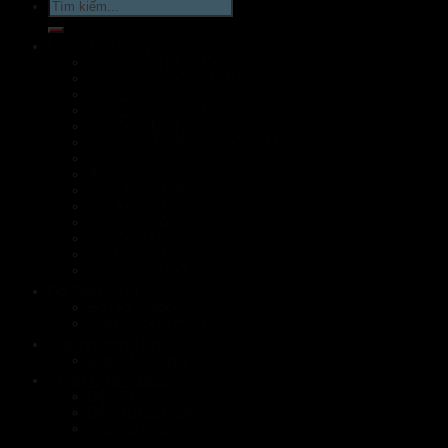
Tìm
kiếm:
Điện Gia Dụng
Nồi Chiên Hơi Nước
Nồi Chiên Không Dầu
Máy Ép Chậm
Máy Làm Sữa Hạt
Máy Xay Đa Năng
Máy hút ẩm & Lọc không khí
Máy Rửa Chén Bát
Ấm Siêu Tốc
Bình Thủy Điện
Nồi Áp Suất
Nồi Cao Tần
Nồi Cơm Điện
Nồi Lẩu Nướng
Sản phẩm mới
Đồ Gia Dụng
Bộ Nồi Chảo
Cân Thông Minh
Ngành Hàng Khí
Robot Hút Bụi
Thiết Bị Nhà Bếp
Bếp Từ
Bếp từ hỗn hợp
Máy hút mùi