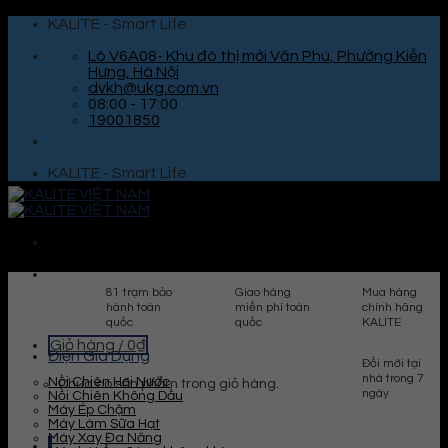
Skip
KALITE - Smart Life
to
content
Lô V6A08- Khu đô thị mới Văn Phú, Phường Kiến
Hưng, Hà Nội
dvkh@ukg.com.vn
08:00 - 17:00
19001850
KALITE - Smart Life
81 trạm bảo
Giao hàng
Mua hàng
hành toàn
miễn phí toàn
chính hãng
quốc
quốc
KALITE
Giỏ hàng /
0
₫
Điện Gia Dụng
Đổi mới tại
nhà trong 7
Nồi Chiên Hơi Nước
Chưa có sản phẩm trong giỏ hàng.
ngày
Nồi Chiên Không Dầu
Máy Ép Chậm
Máy Làm Sữa Hạt
Máy Xay Đa Năng