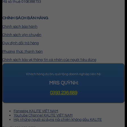
Mã số thuế 0108388733
CHÍNH SÁCH BÁN HÀNG
Chính sách bảo hành
Chính sách vận chuyển
Quy định đổi trả hàng
Phương thức thanh toán
Chính sách bảo vệ thông tin cá nhân của người tiêu dùng
Khách hàng dự án, quà tặng doanh nghiệp liên hệ:
MRS QUỲNH:
0393.236.689
Fanpage KALITE VIỆT NAM
Youtube Channel KALITE VIỆT NAM
Hội những người sử dụng nồi chiên không dầu KALITE