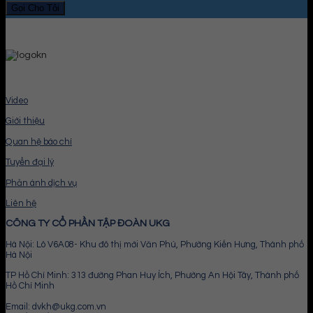
Video
Giới thiệu
Quan hệ báo chí
Tuyển đại lý
Phản ánh dịch vụ
Liên hệ
CÔNG TY CỔ PHẦN TẬP ĐOÀN UKG
Hà Nội: Lô V6A08- Khu đô thị mới Văn Phú, Phường Kiến Hưng, Thành phố
Hà Nội
TP Hồ Chí Minh: 313 đường Phan Huy Ích, Phường An Hội Tây, Thành phố
Hồ Chí Minh
Email: dvkh@ukg.com.vn